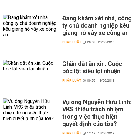
Đang khám xét nhà, công
ty chủ doanh nghiệp kêu
giang hồ vây xe công an
PHÁP LUẬT
20:02 | 20/06/2019
Chăn dắt ăn xin: Cuộc
bóc lột siêu lợi nhuận
PHÁP LUẬT
09:55 | 19/06/2019
Vụ ông Nguyễn Hữu Linh:
VKS thiếu trách nhiệm
trong việc thực hiện
quyết định của tòa?
PHÁP LUẬT
12:19 | 18/06/2019