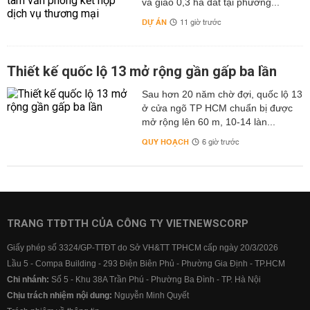
và giao 0,3 ha đất tại phường...
DỰ ÁN
11 giờ trước
Thiết kế quốc lộ 13 mở rộng gần gấp ba lần
Sau hơn 20 năm chờ đợi, quốc lộ 13
ở cửa ngõ TP HCM chuẩn bị được
mở rộng lên 60 m, 10-14 làn...
QUY HOẠCH
6 giờ trước
TRANG TTĐTTH CỦA CÔNG TY VIETNEWSCORP
Giấy phép số 3324/GP-TTĐT do Sở VH&TT TPHCM cấp ngày 20/3/2026
Lầu 5 - Compa Building - 293 Điện Biên Phủ - Phường Gia Định - TP.HCM
Chi nhánh:
Số 5 - Khu 38A Trần Phú - Phường Ba Đình - TP. Hà Nội
Chịu trách nhiệm nội dung:
Nguyễn Minh Quyết