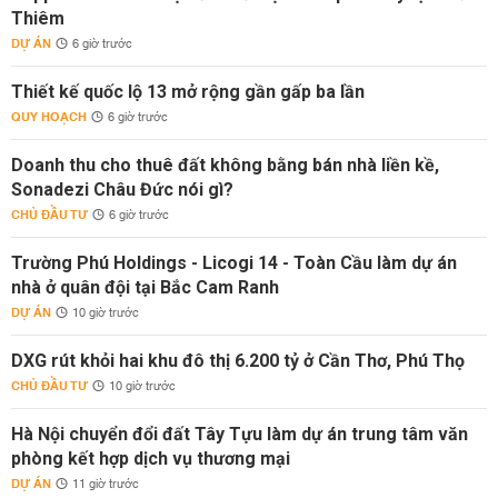
Thiêm
DỰ ÁN
6 giờ trước
Thiết kế quốc lộ 13 mở rộng gần gấp ba lần
QUY HOẠCH
6 giờ trước
Doanh thu cho thuê đất không bằng bán nhà liền kề,
Sonadezi Châu Đức nói gì?
CHỦ ĐẦU TƯ
6 giờ trước
Trường Phú Holdings - Licogi 14 - Toàn Cầu làm dự án
nhà ở quân đội tại Bắc Cam Ranh
DỰ ÁN
10 giờ trước
DXG rút khỏi hai khu đô thị 6.200 tỷ ở Cần Thơ, Phú Thọ
CHỦ ĐẦU TƯ
10 giờ trước
Hà Nội chuyển đổi đất Tây Tựu làm dự án trung tâm văn
phòng kết hợp dịch vụ thương mại
DỰ ÁN
11 giờ trước