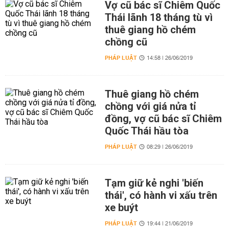
Vợ cũ bác sĩ Chiêm Quốc
Thái lãnh 18 tháng tù vì
thuê giang hồ chém
chồng cũ
PHÁP LUẬT
14:58 | 26/06/2019
Thuê giang hồ chém
chồng với giá nửa tỉ
đồng, vợ cũ bác sĩ Chiêm
Quốc Thái hầu tòa
PHÁP LUẬT
08:29 | 26/06/2019
Tạm giữ kẻ nghi 'biến
thái', có hành vi xấu trên
xe buýt
PHÁP LUẬT
19:44 | 21/06/2019