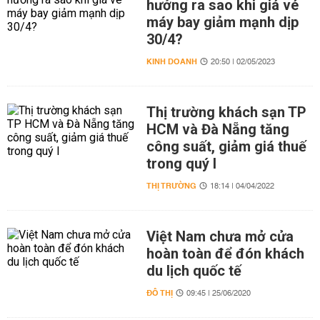
hưởng ra sao khi giá vé
máy bay giảm mạnh dịp
30/4?
KINH DOANH
20:50 | 02/05/2023
Thị trường khách sạn TP
HCM và Đà Nẵng tăng
công suất, giảm giá thuế
trong quý I
THỊ TRƯỜNG
18:14 | 04/04/2022
Việt Nam chưa mở cửa
hoàn toàn để đón khách
du lịch quốc tế
ĐÔ THỊ
09:45 | 25/06/2020