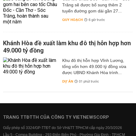
Trăng sẽ được bổ sung thêm 2
tuyến đường gom dài gần 27...
QUY HOẠCH
6 giờ trước
Khánh Hòa đề xuất làm khu đô thị hỗn hợp hơn
49.000 tỷ đồng
Khu đô thị hỗn hợp Vĩnh Lương,
tổng vốn hơn 49.000 tỷ đồng vừa
được UBND Khánh Hòa trình...
DỰ ÁN
01 phút trước
TRANG TTĐTTH CỦA CÔNG TY VIETNEWSCORP
Giấy phép số 3324/GP-TTĐT do Sở VH&TT TPHCM cấp ngày 20/3/2026
Lầu 5 - Compa Building - 293 Điện Biên Phủ - Phường Gia Định - TP.HCM