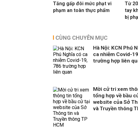
Tăng gấp đôi mức phạt vi
Từ 20
phạm an toàn thực phẩm
tay k
bị ph
CÙNG CHUYÊN MỤC
Hà Nội: KCN Phú N
ca nhiễm Covid-19
trường hợp liên q
Mời cử tri xem thô
tổng hợp về bầu cử
website của Sở Th
và Truyền thông 