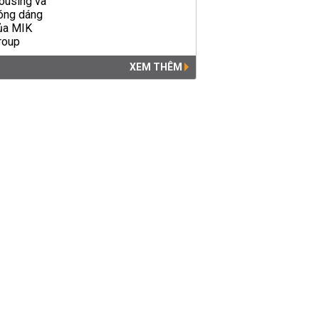
XEM THÊM
Những điểm check-in đẹp
buổi tối không nên bỏ qua
khi du lịch Đà Nẵng vào dịp...
DU LỊCH
17:00 | 16/10/2019
Tận hưởng kì nghỉ 'sang
chảnh' tại Đà Nẵng với những
khách sạn gần biển
DU LỊCH
17:33 | 05/07/2019