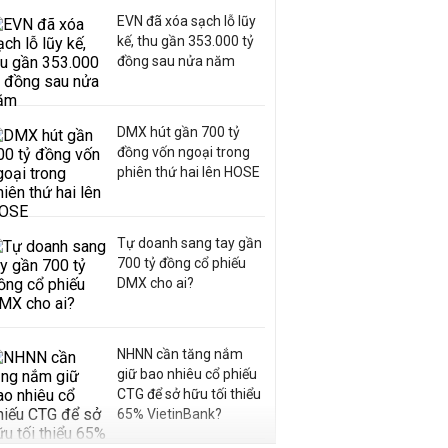
EVN đã xóa sạch lỗ lũy
kế, thu gần 353.000 tỷ
đồng sau nửa năm
DMX hút gần 700 tỷ
đồng vốn ngoại trong
phiên thứ hai lên HOSE
Tự doanh sang tay gần
700 tỷ đồng cổ phiếu
DMX cho ai?
NHNN cần tăng nắm
giữ bao nhiêu cổ phiếu
CTG để sở hữu tối thiểu
65% VietinBank?