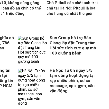
/10, không dùng găng
Chó Pitbull cắn chết anh trai
hi bán đồ ăn chín có thể
chủ tại Hà Nội: Pitbull là loài
ạt 1 triệu đồng
chó hung dữ nhất thế giới
ghĩa có
Sun Group hỗ trợ Bắc
, 786
Giang lắp đặt Trung tâm
uan
Hồi sức tích cực quy mô
100 giường bệnh
ng tin
Hà Nội: Từ 0h ngày 5/5
 tại
tạm dừng hoạt động tại
ông tin
rạp chiếu phim, cơ sở
TP HCM
massage, spa, gym, sân
vận động