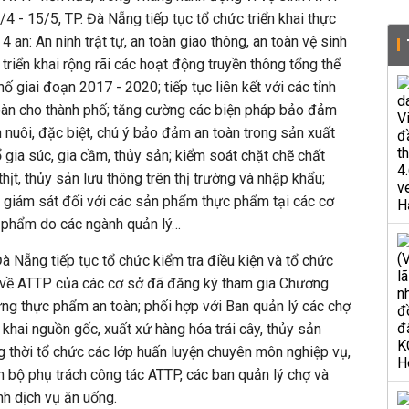
4 - 15/5, TP. Đà Nẵng tiếp tục tổ chức triển khai thực
 an: An ninh trật tự, an toàn giao thông, an toàn vệ sinh
 triển khai rộng rãi các hoạt động truyền thông tổng thể
ố giai đoạn 2017 - 2020; tiếp tục liên kết với các tỉnh
àn cho thành phố; tăng cường các biện pháp bảo đảm
 nuôi, đặc biệt, chú ý bảo đảm an toàn trong sản xuất
ổ gia súc, gia cầm, thủy sản; kiểm soát chặt chẽ chất
thịt, thủy sản lưu thông trên thị trường và nhập khẩu;
 giám sát đối với các sản phẩm thực phẩm tại các cơ
c phẩm do các ngành quản lý…
à Nẵng tiếp tục tổ chức kiểm tra điều kiện và tổ chức
êu về ATTP của các cơ sở đã đăng ký tham gia Chương
ứng thực phẩm an toàn; phối hợp với Ban quản lý các chợ
 khai nguồn gốc, xuất xứ hàng hóa trái cây, thủy sản
g thời tổ chức các lớp huấn luyện chuyên môn nghiệp vụ,
 bộ phụ trách công tác ATTP, các ban quản lý chợ và
nh dịch vụ ăn uống.