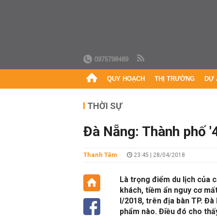
0975798489
QUY HOẠCH
THỊ TRƯỜNG
DỰ 
THỜI SỰ
Đà Nẵng: Thành phố '4
Thanh Tâm
23:45 | 28/04/2018
Là trọng điểm du lịch của c
khách, tiềm ẩn nguy cơ mất
I/2018, trên địa bàn TP. Đ
phẩm nào. Điều đó cho thấy