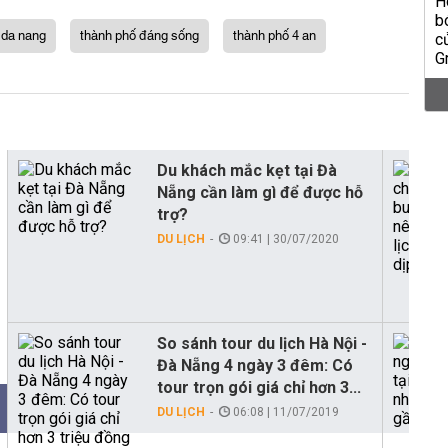
h da nang
thành phố đáng sống
thành phố 4 an
Du khách mắc kẹt tại Đà
Nẵng cần làm gì để được hỗ
trợ?
DU LỊCH
09:41 | 30/07/2020
So sánh tour du lịch Hà Nội -
Đà Nẵng 4 ngày 3 đêm: Có
tour trọn gói giá chỉ hơn 3...
DU LỊCH
06:08 | 11/07/2019