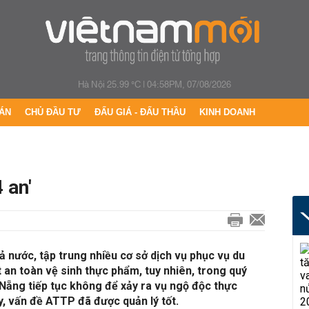
Hà Nội 25.99 °C
|
04:58PM, 07/08/2026
ÁN
CHỦ ĐẦU TƯ
ĐẤU GIÁ - ĐẤU THẦU
KINH DOANH
 an'
ả nước, tập trung nhiều cơ sở dịch vụ phục vụ du
 an toàn vệ sinh thực phẩm, tuy nhiên, trong quý
à Nẵng tiếp tục không để xảy ra vụ ngộ độc thực
, vấn đề ATTP đã được quản lý tốt.