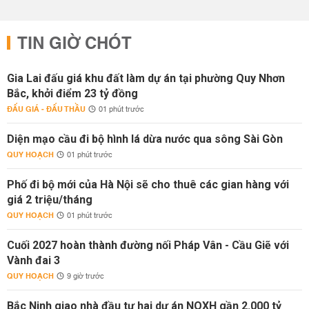
TIN GIỜ CHÓT
Gia Lai đấu giá khu đất làm dự án tại phường Quy Nhơn
Bắc, khởi điểm 23 tỷ đồng
ĐẤU GIÁ - ĐẤU THẦU
01 phút trước
Diện mạo cầu đi bộ hình lá dừa nước qua sông Sài Gòn
QUY HOẠCH
01 phút trước
Phố đi bộ mới của Hà Nội sẽ cho thuê các gian hàng với
giá 2 triệu/tháng
QUY HOẠCH
01 phút trước
Cuối 2027 hoàn thành đường nối Pháp Vân - Cầu Giẽ với
Vành đai 3
QUY HOẠCH
9 giờ trước
Bắc Ninh giao nhà đầu tư hai dự án NOXH gần 2.000 tỷ