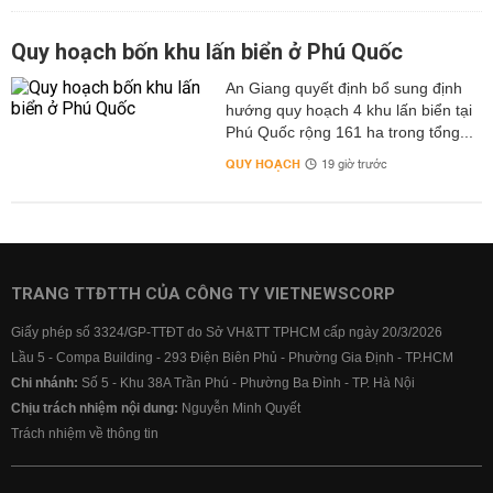
Quy hoạch bốn khu lấn biển ở Phú Quốc
An Giang quyết định bổ sung định
hướng quy hoạch 4 khu lấn biển tại
Phú Quốc rộng 161 ha trong tổng...
QUY HOẠCH
19 giờ trước
TRANG TTĐTTH CỦA CÔNG TY VIETNEWSCORP
Giấy phép số 3324/GP-TTĐT do Sở VH&TT TPHCM cấp ngày 20/3/2026
Lầu 5 - Compa Building - 293 Điện Biên Phủ - Phường Gia Định - TP.HCM
Chi nhánh:
Số 5 - Khu 38A Trần Phú - Phường Ba Đình - TP. Hà Nội
Chịu trách nhiệm nội dung:
Nguyễn Minh Quyết
Trách nhiệm về thông tin