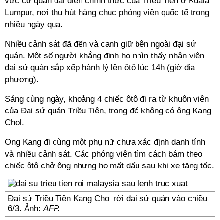
vực cơ quan đại diện chính thức của Triều Tiên ở Kuala
Lumpur, nơi thu hút hàng chục phóng viên quốc tế trong
nhiều ngày qua.
Nhiều cảnh sát đã đến và canh giữ bên ngoài đại sứ
quán. Một số người khẳng định họ nhìn thấy nhân viên
đại sứ quán sắp xếp hành lý lên ôtô lúc 14h (giờ địa
phương).
Sáng cùng ngày, khoảng 4 chiếc ôtô đi ra từ khuôn viên
của Đại sứ quán Triều Tiên, trong đó không có ông Kang
Chol.
Ông Kang đi cùng một phụ nữ chưa xác định danh tính
và nhiều cảnh sát. Các phóng viên tìm cách bám theo
chiếc ôtô chở ông nhưng họ mất dấu sau khi xe tăng tốc.
Đại sứ Triều Tiên Kang Chol rời đại sứ quán vào chiều
6/3. Ảnh:
AFP.