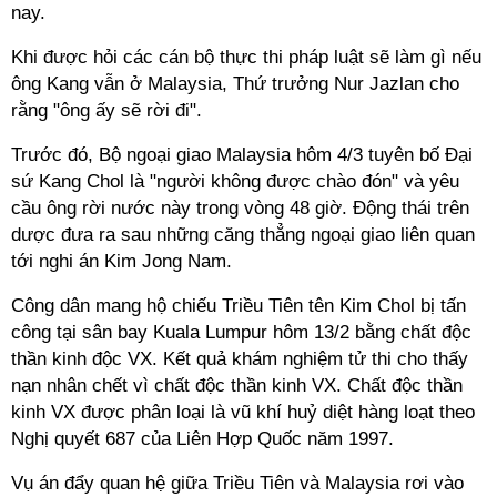
nay.
Khi được hỏi các cán bộ thực thi pháp luật sẽ làm gì nếu
ông Kang vẫn ở Malaysia, Thứ trưởng Nur Jazlan cho
rằng "ông ấy sẽ rời đi".
Trước đó, Bộ ngoại giao Malaysia hôm 4/3 tuyên bố Đại
sứ Kang Chol là "người không được chào đón" và yêu
cầu ông rời nước này trong vòng 48 giờ. Động thái trên
dược đưa ra sau những căng thẳng ngoại giao liên quan
tới nghi án Kim Jong Nam.
Công dân mang hộ chiếu Triều Tiên tên Kim Chol bị tấn
công tại sân bay Kuala Lumpur hôm 13/2 bằng chất độc
thần kinh độc VX. Kết quả khám nghiệm tử thi cho thấy
nạn nhân chết vì chất độc thần kinh VX. Chất độc thần
kinh VX được phân loại là vũ khí huỷ diệt hàng loạt theo
Nghị quyết 687 của Liên Hợp Quốc năm 1997.
Vụ án đẩy quan hệ giữa Triều Tiên và Malaysia rơi vào