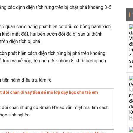
ăng xác định diện tích rừng trên bị chặt phá khoảng 3-5
 cơ quan chức năng phát hiện có dấu xe bằng bánh xích,
 khỏi mặt đất, hai bên sườn đồi đã bị san ủi thành
rên diện tích bị phá.
còn phát hiện cách diện tích rừng bị phá trên khoảng
 tròn và xẻ hộp, từ nhóm 5 - nhóm 8, khối lượng hơn
iến hành điều tra, làm rõ.
ệt đôi chân đi vay tiền để mở lớp dạy học cho trẻ em
ệt đôi chân nhưng cô Rmah H’Blao vẫn miệt mài tìm cách
học sinh nghèo.