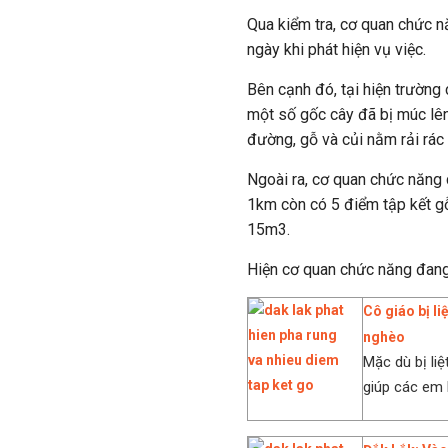
Qua kiểm tra, cơ quan chức n
ngày khi phát hiện vụ việc.
Bên cạnh đó, tại hiện trường
một số gốc cây đã bị múc lên
đường, gỗ và củi nằm rải rác t
Ngoài ra, cơ quan chức năng 
1km còn có 5 điểm tập kết gỗ
15m3.
Hiện cơ quan chức năng đang t
Cô giáo bị li
nghèo
Mặc dù bị li
giúp các em 