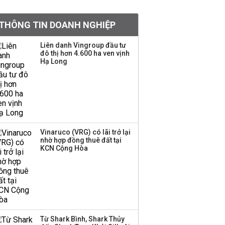
VNPT nắm giữ hơn
62.000 tỷ đồng tiền
THÔNG TIN DOANH NGHIỆP
mặt, ngang ngửa MWG
Liên danh Vingroup đầu tư
đô thị hơn 4.600 ha ven vịnh
Hạ Long
Bà Lê Thị Thu Thủy gửi
lời chào tạm biệt
VinFast sau 9 năm gắn
bó
Đề xuất miễn 30% thuế
thu nhập cho hộ kinh
Vinaruco (VRG) có lãi trở lại
nhờ hợp đồng thuê đất tại
doanh, doanh nghiệp
KCN Cộng Hòa
có doanh thu dưới 10 tỷ
đồng
BIDV sắp phát hành
gần 500 triệu cổ phiếu,
tăng vốn lên gần
77.800 tỷ
Từ Shark Bình, Shark Thủy