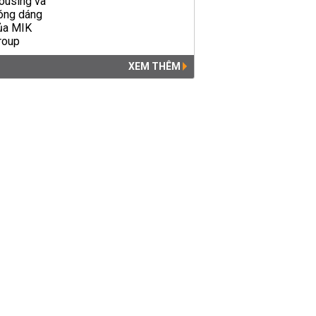
XEM THÊM
Nữ trưởng phòng xinh đẹp ở
Tỉnh ủy Đắk Lắk nói gì khi xin
nghỉ việc?
ĐÔ THỊ
12:52 | 06/10/2019
Hơn 1.000 ha lúa chết cháy
giữa mùa mưa ở Đắk Lắk
ĐÔ THỊ
14:50 | 24/08/2019