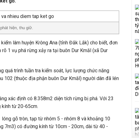
kết gỗ.
hát hiện, thu giữ.
kiểm lâm huyện Krông Ana (tỉnh Đắk Lắk) cho biết, đơn
àm rõ 1 vụ phá rừng xảy ra tại buôn Dur Kmăl (xã Dur
g quá trình tuần tra kiểm soát, lực lượng chức năng
 khu 102 (thuộc địa phận buôn Dur Kmăl) người dân đã lén
ăng xác định có 8.358m2 diện tích rừng bị phá. Với 23
g kính từ 20-65cm.
 lóng gỗ tròn, tạp từ nhóm 5 - nhóm 8 và khoảng 10
ng 7m3) có đường kính từ 10cm - 20cm, dài từ 40 -