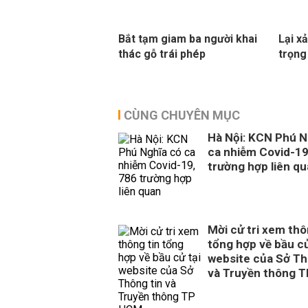
Bắt tạm giam ba người khai
Lại x
thác gỗ trái phép
trọng
CÙNG CHUYÊN MỤC
Hà Nội: KCN Phú N
ca nhiễm Covid-19
trường hợp liên q
Mời cử tri xem thô
tổng hợp về bầu cử
website của Sở Th
và Truyền thông 