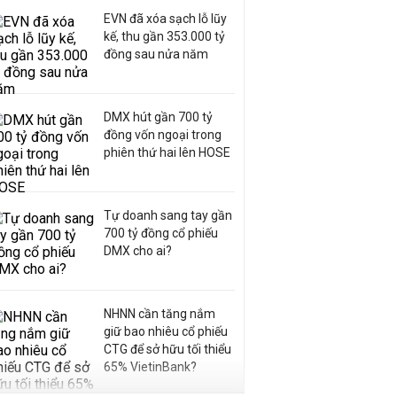
EVN đã xóa sạch lỗ lũy
kế, thu gần 353.000 tỷ
đồng sau nửa năm
DMX hút gần 700 tỷ
đồng vốn ngoại trong
phiên thứ hai lên HOSE
Tự doanh sang tay gần
700 tỷ đồng cổ phiếu
DMX cho ai?
NHNN cần tăng nắm
giữ bao nhiêu cổ phiếu
CTG để sở hữu tối thiểu
65% VietinBank?