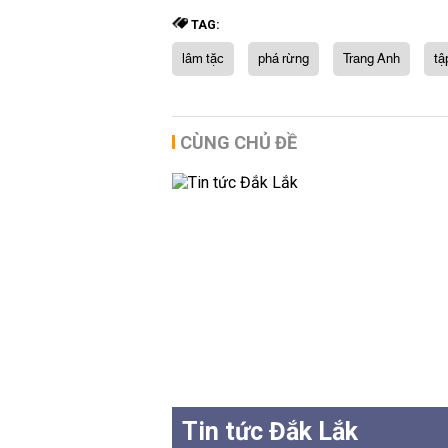
TAG:
lâm tặc
phá rừng
Trang Anh
tậ
CÙNG CHỦ ĐỀ
Tin tức Đắk Lắk