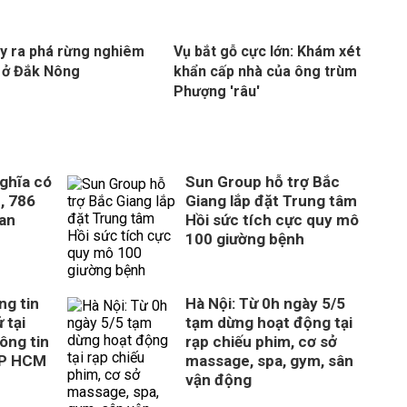
ảy ra phá rừng nghiêm
Vụ bắt gỗ cực lớn: Khám xét
 ở Đắk Nông
khẩn cấp nhà của ông trùm
Phượng 'râu'
ghĩa có
Sun Group hỗ trợ Bắc
, 786
Giang lắp đặt Trung tâm
uan
Hồi sức tích cực quy mô
100 giường bệnh
ng tin
Hà Nội: Từ 0h ngày 5/5
 tại
tạm dừng hoạt động tại
ông tin
rạp chiếu phim, cơ sở
TP HCM
massage, spa, gym, sân
vận động