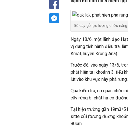
cạnh đó còn có 5 điểm tập 
Số cây gỗ lực lượng chức năng p
Ngày 18/6, một lãnh đạo Hạt 
vị đang tiến hành điều tra, l
Kmăl, huyện Krông Ana).
Trước đó, vào ngày 13/6, tron
phát hiện tại khoảnh 3, tiểu
lút vào khu vực này phá rừng.
Qua kiểm tra, cơ quan chức n
cây rừng bị chặt hạ có đườn
Tại hiện trường gần 19m3/51
sitte củi (tương đương khoả
80cm.