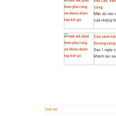
Đắk Lắk: Vào
công
Mặc dù vào v
của những hộ 
Cận cảnh hiệ
thương vong
Sau 1 ngày x
khách lao xu
THỜI SỰ