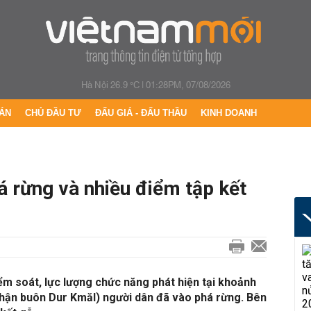
Hà Nội 26.9 °C
|
01:28PM, 07/08/2026
ÁN
CHỦ ĐẦU TƯ
ĐẤU GIÁ - ĐẤU THẦU
KINH DOANH
á rừng và nhiều điểm tập kết
iểm soát, lực lượng chức năng phát hiện tại khoảnh
 phận buôn Dur Kmăl) người dân đã vào phá rừng. Bên