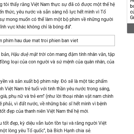
g tôi thấy rằng Việt Nam thực sự đã có được một thế hệ
iến thức, yêu nước và sẵn sàng nỗ lực hết mình vì Tổ
ực sự mong muốn có thể làm một bộ phim về những người
lĩnh vực khác không chỉ là bóng đá".
 bản,
Hậu duệ mặt trời
còn mang đậm tính nhân văn, tập
 đồng loại của con người và sứ mệnh của quân nhân, của
uyền và sản xuất bộ phim này. Đó sẽ là một tác phẩm
nh Việt Nam trẻ tuổi với tinh thần yêu nước trong sáng,
già, phụ nữ và trẻ em" (như lời thoại nhân vật nam chính
lẽ phải, vì đất nước, về những bác sĩ hết mình vì bệnh
ốt đẹp của thanh niên Việt Nam thế hệ mới.
u tốt đẹp, kỳ diệu vẫn luôn tồn tại và rằng người Việt
ột lòng yêu Tổ quốc", bà Bích Hạnh chia sẻ.