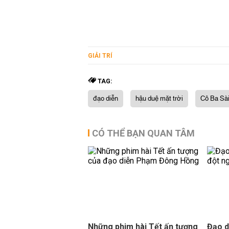
GIẢI TRÍ
TAG:
đạo diễn
hậu duệ mặt trời
Cô Ba Sà
CÓ THỂ BẠN QUAN TÂM
Những phim hài Tết ấn tượng
Đạo 