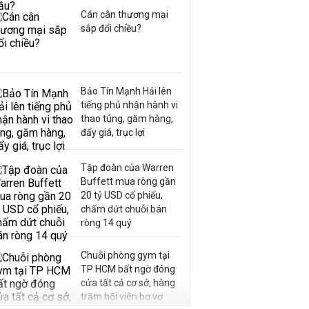
Cán cân thương mại
sắp đổi chiều?
Bảo Tín Mạnh Hải lên
tiếng phủ nhận hành vi
thao túng, găm hàng,
đẩy giá, trục lợi
Tập đoàn của Warren
Buffett mua ròng gần
20 tỷ USD cổ phiếu,
chấm dứt chuỗi bán
ròng 14 quý
Chuỗi phòng gym tại
TP HCM bất ngờ đóng
cửa tất cả cơ sở, hàng
trăm hội viên bơ vơ