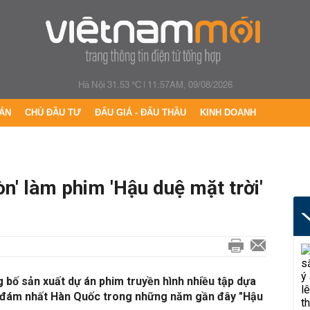
Hà Nội 31.53 °C
|
11:57AM, 09/08/2026
ÁN
CHỦ ĐẦU TƯ
ĐẤU GIÁ - ĐẤU THẦU
KINH DOANH
òn' làm phim 'Hậu duệ mặt trời'
bố sản xuất dự án phim truyền hình nhiều tập dựa
h đám nhất Hàn Quốc trong những năm gần đây "Hậu