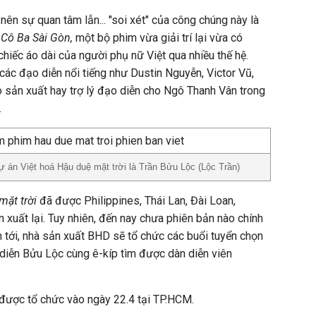
ên sự quan tâm lẫn... "soi xét" của công chúng này là
m
Cô Ba Sài Gòn,
một bộ phim vừa giải trí lại vừa có
hiếc áo dài của người phụ nữ Việt qua nhiều thế hệ.
các đạo diễn nổi tiếng như Dustin Nguyễn, Victor Vũ,
rò sản xuất hay trợ lý đạo diễn cho Ngô Thanh Vân trong
.
ự án Việt hoá Hậu duệ mặt trời là Trần Bửu Lộc (Lộc Trần)
ặt trời
đã được Philippines, Thái Lan, Đài Loan,
xuất lại. Tuy nhiên, đến nay chưa phiên bản nào chính
n tới, nhà sản xuất BHD sẽ tổ chức các buổi tuyển chọn
diễn Bửu Lộc cùng ê-kíp tìm được dàn diễn viên
được tổ chức vào ngày 22.4 tại TP.HCM.