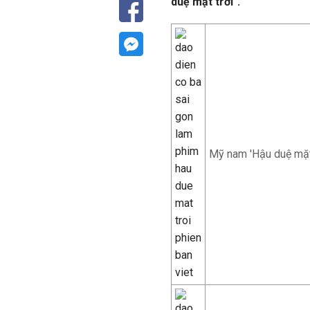
duệ mặt trời".
Mỹ nam 'Hậu duệ mặt t