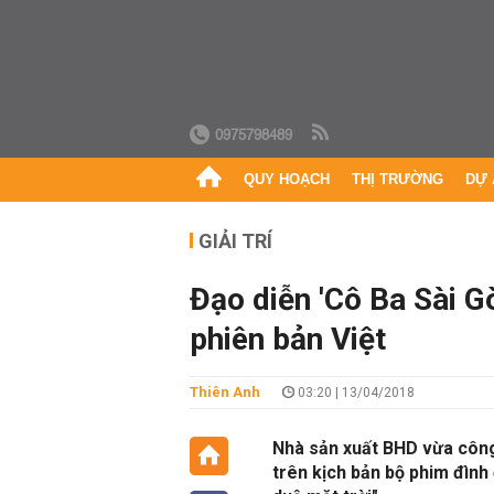
0975798489
QUY HOẠCH
THỊ TRƯỜNG
DỰ 
GIẢI TRÍ
Đạo diễn 'Cô Ba Sài G
phiên bản Việt
Thiên Anh
03:20 | 13/04/2018
Nhà sản xuất BHD vừa công 
trên kịch bản bộ phim đìn