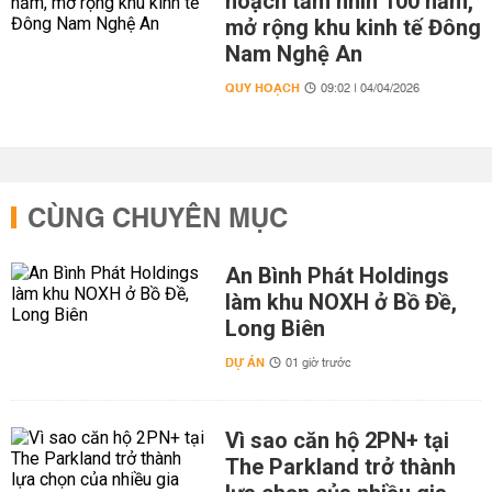
hoạch tầm nhìn 100 năm,
mở rộng khu kinh tế Đông
Nam Nghệ An
QUY HOẠCH
09:02 | 04/04/2026
CÙNG CHUYÊN MỤC
An Bình Phát Holdings
làm khu NOXH ở Bồ Đề,
Long Biên
DỰ ÁN
01 giờ trước
Vì sao căn hộ 2PN+ tại
The Parkland trở thành