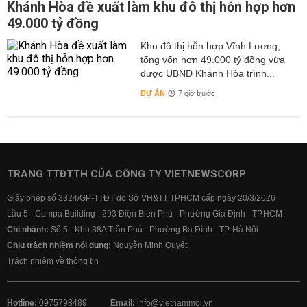
Khánh Hòa đề xuất làm khu đô thị hỗn hợp hơn
49.000 tỷ đồng
Khu đô thị hỗn hợp Vĩnh Lương,
tổng vốn hơn 49.000 tỷ đồng vừa
được UBND Khánh Hòa trình...
DỰ ÁN
7 giờ trước
TRANG TTĐTTH CỦA CÔNG TY VIETNEWSCORP
Giấy phép số 3324/GP-TTĐT do Sở VH&TT TPHCM cấp ngày 20/3/2026
Lầu 5 - Compa Building - 293 Điện Biên Phủ - Phường Gia Định - TP.HCM
Chi nhánh:
Số 5 - Khu 38A Trần Phú - Phường Ba Đình - TP. Hà Nội
Chịu trách nhiệm nội dung:
Nguyễn Minh Quyết
Trách nhiệm về thông tin
Hotline:
0975798489
Email:
info@vietnammoi.vn