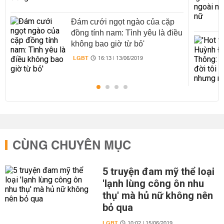
Đám cưới ngọt ngào của cặp
đồng tính nam: Tình yêu là điều
không bao giờ từ bỏ'
LGBT
16:13 | 13/06/2019
CÙNG CHUYÊN MỤC
5 truyện đam mỹ thể loại
'lạnh lùng công ôn nhu
thụ' mà hủ nữ không nên
bỏ qua
LGBT
10:02 | 15/06/2019