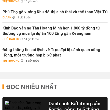
THỊ TRƯỜNG
10 giờ trước
Phú Thọ gỡ vướng Khu đô thị sinh thái và thể thao Việt Trì
DỰ ÁN
13 giờ trước
Kinh Bắc vẫn nợ Tân Hoàng Minh hơn 1.800 tỷ đồng từ
thương vụ mua lại dự án 100 tầng gần Keangnam
CHỦ ĐẦU TƯ
14 giờ trước
Đăng thông tin sai lệch về Trục đại lộ cảnh quan sông
Hồng, một trường hợp bị xử phạt
THỊ TRƯỜNG
18 giờ trước
ĐỌC NHIỀU NHẤT
Danh tính Bất động sản
Fortis, công ty 5 tháng