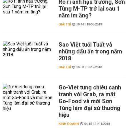
Rò rỉ ảnh hậu trường, Sơn
Tùng M-TP trở lại sau 1
năm im ắng?
GIẢI TRÍ
18:44 | 18/05/2019
Sao Việt tuổi Tuất và
những dấu ấn trong năm
2018
GIẢI TRÍ
10:58 | 31/12/2018
Go-Viet tung chiêu cạnh
tranh với Grab, ra mắt
Go-Food và mời Sơn
Tùng làm đại sứ thương
hiệu
KINH DOANH
04:15 | 21/11/2018