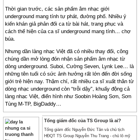
Thời gian trước, các sản phẩm âm nhạc giới
underground mang tính tự phát, đường phố. Nhiều ý
kiến khán giả phản đối ca từ bài hát, trang phục và
cách thể hiện của ca sĩ underground mang tính… chợ
búa.
Nhưng dần làng nhạc Việt đã có nhiều thay đổi, công
chúng dần mở lòng đón nhận sản phẩm âm nhạc từ
dòng underground. Suboi, Cường Seven, Lynk Lee… là
những tên tuổi có sức ảnh hưởng rất lớn đến đời sống
giới trẻ hiện nay. Thậm chí, rất nhiều ca sĩ xuất thân từ
dòng nhạc underground còn “trỗi dậy”, khuấy động cả
làng nhạc Việt, điển hình như Soobin Hoàng Sơn, Sơn
Tùng M-TP, BigDaddy…
Tổng giám đốc của TS Group là ai?
Tổng giám đốc Nguyễn Đức Tân và chủ tịch
HĐQT TS Group Nguyễn Thu Trang - chủ lô mỹ