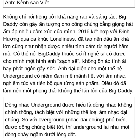
Ảnh: Kênh sao Việt
Không chỉ nổi tiếng bởi khả năng rap và sáng tác, Big
Daddy còn gây ấn tượng cho công chúng bằng giọng hát
ấm áp nhiều cảm xúc của mình. 2016 kết hợp với Đinh
Hương qua ca khúc Loneliness, đã tạo nên dấu ấn khá
lớn cũng như nhận được nhiều tình cảm từ người hâm
mộ. Có thể nói BigDaddy thuộc số ít nghệ sĩ có được
cho mình một hình ảnh "sạch sẽ", không ồn ào tình ái
hay phát ngôn gây sốc. Anh đại diện cho một thế hệ
Underground có niềm đam mê mãnh liệt với âm nhạc,
nghiêm túc và tiến bộ qua từng sản phẩm. Điều đó đã
làm nên một phong thái không thể lẫn lộn của Big Daddy.
Dòng nhạc Underground được hiểu là dòng nhạc không
chính thống, tách biệt với những thể loại âm nhạc đại
chúng. So với overground (nhạc đại chúng) phổ biến,
được công chúng biết tới, thì underground lại như một
dòng chảy ngầm dưới lòng đất.