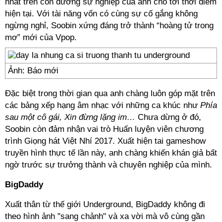
nhất trên con đường sự nghiệp của anh cho tới thời điểm
hiện tại. Với tài năng vốn có cùng sự cố gắng không
ngừng nghỉ, Soobin xứng đáng trở thành “hoàng tử trong
mơ” mới của Vpop.
Ảnh: Báo mới
Đặc biệt trong thời gian qua anh chàng luôn góp mặt trên
các bảng xếp hạng âm nhạc với những ca khúc như
Phía
sau một cô gái, Xin đừng lặng im…
Chưa dừng ở đó,
Soobin còn đảm nhận vai trò Huấn luyện viên chương
trình Giọng hát Việt Nhí 2017. Xuất hiện tai gameshow
truyền hình thực tế lần này, anh chàng khiến khán giả bất
ngờ trước sự trưởng thành và chuyên nghiệp của mình.
BigDaddy
Xuất thân từ thế giới Underground, BigDaddy không đi
theo hình ảnh "sang chảnh" và xa vời mà vô cùng gần