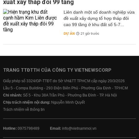
xuất xây tháp đôi 99 tầng
Liên danh một số doanh nghiệp vừa
đề xuất xây dựng tổ hợp tháp đôi
cao 99 tầng ở khu đất số 5-7...
DỰ ÁN
21 giờ trước
TRANG TTĐTTH CỦA CÔNG TY VIETNEWSCORP
Giấy phép số 3324/GP-TTĐT do Sở VH&TT TPHCM cấp ngày 20/3/2026
Lầu 5 - Compa Building - 293 Điện Biên Phủ - Phường Gia Định - TP.HCM
Chi nhánh:
Số 5 - Khu 38A Trần Phú - Phường Ba Đình - TP. Hà Nội
Chịu trách nhiệm nội dung:
Nguyễn Minh Quyết
Trách nhiệm về thông tin
Hotline:
0975798489
Email:
info@vietnammoi.vn