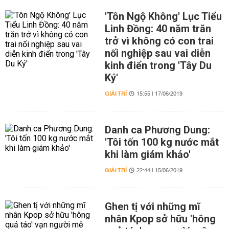
'Tôn Ngộ Không' Lục Tiểu
Linh Đồng: 40 năm trăn
trở vì không có con trai
nối nghiệp sau vai diễn
kinh điển trong 'Tây Du
Ký'
GIẢI TRÍ
15:55 | 17/06/2019
Danh ca Phương Dung:
'Tôi tốn 100 kg nước mắt
khi làm giám khảo'
GIẢI TRÍ
22:44 | 15/06/2019
Ghen tị với những mĩ
nhân Kpop sở hữu 'hông