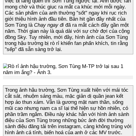
việc bị lãng quên thì Sơn Tùng ngược lại. Anh được fan
mong chờ và thúc giục ra mắt ca khúc mới mỗi ngày.
Các sản phẩm của anh thường "sốt" ngay khi rục rịch
giới thiệu hình ảnh đầu tiên. Bản hit gần đây nhất của
Sơn Tùng là
Chạy ngay đi
đã ra mắt cách đây gần một
năm. Thời gian này là quá dài với sự chờ đợi của cộng
đồng Sky. Tuy nhiên, mới đây, hình ảnh của Sơn Tùng
trong hậu trường bị rò rỉ khiến fan phấn khích, tin rằng
"sếp" đã sẵn sàng trở lại.
Trong ảnh hậu trường, Sơn Tùng xuất hiện với mái tóc
cắt sát, nhuộm sáng màu, mặc giản dị quần jean kết
hợp áo thun xám. Vẫn là gương mặt nam thần, sống
mũi cao nhưng nam ca sĩ lại thể hiện sự hồn nhiên, có
phần trầm ngâm. Điều này khác hẳn với hình ảnh sành
điệu của Sơn Tùng trong những bức ảnh đời thường
sành điệu đăng tải trên instagram, càng không trùng với
hình ảnh cá tính, biến hoá của anh ở các MV trước.