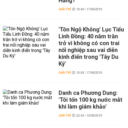
Hằng?
GIẢI TRÍ
16:40 | 17/06/2019
'Tôn Ngộ Không' Lục Tiểu
Linh Đồng: 40 năm trăn
trở vì không có con trai
nối nghiệp sau vai diễn
kinh điển trong 'Tây Du
Ký'
GIẢI TRÍ
15:55 | 17/06/2019
Danh ca Phương Dung:
'Tôi tốn 100 kg nước mắt
khi làm giám khảo'
GIẢI TRÍ
22:44 | 15/06/2019