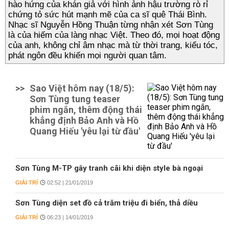
hào hứng của khán giả với hình ảnh hậu trường rò rỉ
chứng tỏ sức hút mạnh mẽ của ca sĩ quê Thái Bình.
Nhạc sĩ Nguyễn Hồng Thuận từng nhận xét Sơn Tùng
là của hiếm của làng nhạc Việt. Theo đó, mọi hoạt động
của anh, không chỉ âm nhạc mà từ thời trang, kiểu tóc,
phát ngôn đều khiến mọi người quan tâm.
>>
Sao Việt hôm nay (18/5):
Sơn Tùng tung teaser
phim ngắn, thêm động thái
khẳng định Bảo Anh và Hồ
Quang Hiếu 'yêu lại từ đầu'
Sơn Tùng M-TP gây tranh cãi khi diện style bà ngoại
GIẢI TRÍ
02:52 | 21/01/2019
Sơn Tùng diện set đồ cả trăm triệu đi biển, thả diều
GIẢI TRÍ
06:23 | 14/01/2019