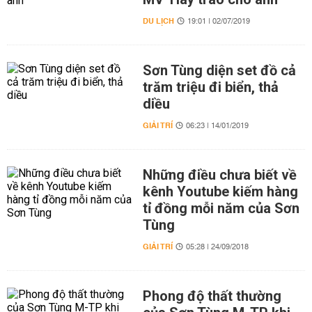
DU LỊCH
19:01 | 02/07/2019
Sơn Tùng diện set đồ cả
trăm triệu đi biển, thả
diều
GIẢI TRÍ
06:23 | 14/01/2019
Những điều chưa biết về
kênh Youtube kiếm hàng
tỉ đồng mỗi năm của Sơn
Tùng
GIẢI TRÍ
05:28 | 24/09/2018
Phong độ thất thường