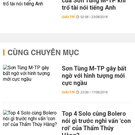
của Sơn Tùng M-TP khi
trổ tài nói tiếng Anh
GIẢI TRÍ
02:06 | 23/08/2018
CÙNG CHUYÊN MỤC
Sơn Tùng M-TP gây bất
ngờ với hình tượng mới
cực ngầu
GIẢI TRÍ
23:00 | 17/06/2019
Top 4 Solo cùng Bolero
nói gì trước nghi vấn 'con
rơi' của Thẩm Thúy