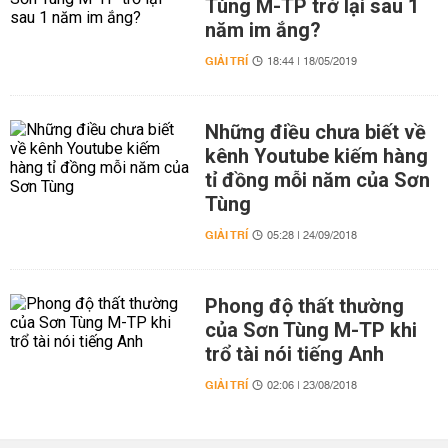
Tùng M-TP trở lại sau 1
năm im ắng?
GIẢI TRÍ
18:44 | 18/05/2019
Những điều chưa biết về
kênh Youtube kiếm hàng
tỉ đồng mỗi năm của Sơn
Tùng
GIẢI TRÍ
05:28 | 24/09/2018
Phong độ thất thường
của Sơn Tùng M-TP khi
trổ tài nói tiếng Anh
GIẢI TRÍ
02:06 | 23/08/2018