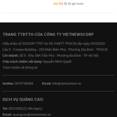
DỰ ÁN
20 giờ trước
TRANG TTĐTTH CỦA CÔNG TY VIETNEWSCORP
Giấy phép số 3324/GP-TTĐT do Sở VH&TT TPHCM cấp ngày 20/3/2026
Lầu 5 - Compa Building - 293 Điện Biên Phủ - Phường Gia Định - TP.HCM
Chi nhánh:
Số 5 - Khu 38A Trần Phú - Phường Ba Đình - TP. Hà Nội
Chịu trách nhiệm nội dung:
Nguyễn Minh Quyết
Trách nhiệm về thông tin
Hotline:
0975798489
Email:
info@vietnammoi.vn
DỊCH VỤ QUẢNG CÁO:
Tel:
0931589222 (Ms Ngọc)
Email:
quangcao@vietnammoi.vn