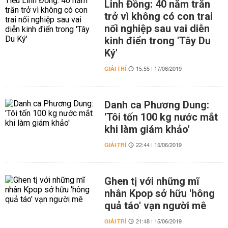
Linh Đồng: 40 năm trăn
trở vì không có con trai
nối nghiệp sau vai diễn
kinh điển trong 'Tây Du
Ký'
GIẢI TRÍ
15:55 | 17/06/2019
Danh ca Phương Dung:
'Tôi tốn 100 kg nước mắt
khi làm giám khảo'
GIẢI TRÍ
22:44 | 15/06/2019
Ghen tị với những mĩ
nhân Kpop sở hữu 'hông
quả táo' vạn người mê
GIẢI TRÍ
21:48 | 15/06/2019