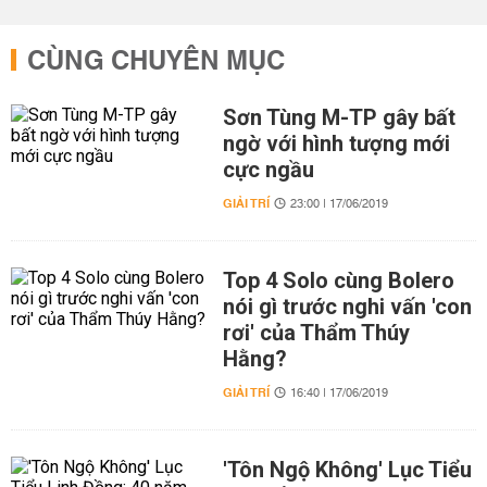
CÙNG CHUYÊN MỤC
Sơn Tùng M-TP gây bất
ngờ với hình tượng mới
cực ngầu
GIẢI TRÍ
23:00 | 17/06/2019
Top 4 Solo cùng Bolero
nói gì trước nghi vấn 'con
rơi' của Thẩm Thúy
Hằng?
GIẢI TRÍ
16:40 | 17/06/2019
'Tôn Ngộ Không' Lục Tiểu