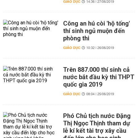
GIÁO DỤC
14:36 | 27/06/2019
Công an hú còi 'hộ tống'
thí sinh ngủ muộn đến
phòng thi
GIÁO DỤC
10:32 | 26/06/2019
Trên 887.000 thí sinh cả
nước bắt đầu kỳ thi THPT
quốc gia 2019
GIÁO DỤC
08:04 | 25/06/2019
Phó Chủ tịch nước Đặng
Thị Ngọc Thịnh tham dự
lễ kí kết tài trợ xây cầu