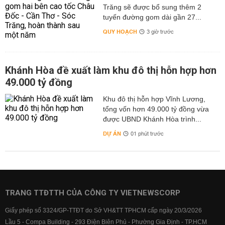
Trăng sẽ được bổ sung thêm 2
tuyến đường gom dài gần 27...
QUY HOẠCH
3 giờ trước
Khánh Hòa đề xuất làm khu đô thị hỗn hợp hơn
49.000 tỷ đồng
Khu đô thị hỗn hợp Vĩnh Lương,
tổng vốn hơn 49.000 tỷ đồng vừa
được UBND Khánh Hòa trình...
DỰ ÁN
01 phút trước
TRANG TTĐTTH CỦA CÔNG TY VIETNEWSCORP
Giấy phép số 3324/GP-TTĐT do Sở VH&TT TPHCM cấp ngày 20/3/2026
Lầu 5 - Compa Building - 293 Điện Biên Phủ - Phường Gia Định - TP.HCM