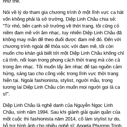
như thế.
Nói về lý do tham gia chương trình ở một lĩnh vực ca hát
vốn không phải là sở trường, Diệp Linh Châu chia sẻ:
"Từ nhỏ, bên cạnh sở trường về thời trang, tôi cũng có
niềm đam mê với âm nhạc, tuy nhiên Diệp Linh Châu đã
không may mắn để theo đuổi được đam mê đó. Đến với
chương trình ngoài để thỏa sức với đam mê, tôi còn
muốn cho khán giả biết tới một Diệp Linh Châu không chỉ
cá tính, nổi loạn trong phong cách thời trang mà còn cả
trong âm nhạc. Tôi muốn lấy âm nhạc để tạo nguồn cảm
hứng, sáng tạo cho công việc trong lĩnh vực thời trang
hiện tại. Ngoài fashionista, stylist, người mẫu, trong
tương lai Diệp Linh Châu còn muốn mọi người gọi là ca
sĩ".
Diệp Linh Châu là nghệ danh của Nguyễn Ngọc Linh
Châu, sinh năm 1994. Sau khi giành giải quán quân của
một cuộc thi fashionista năm 2014, cô làm stylist tự do,
hỗ trợ hình ảnh cho nhiều nghệ sĩ: Angela Phương Trinh,