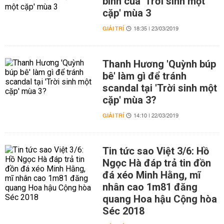
binh của 'Trời sinh một
cặp' mùa 3
GIẢI TRÍ
18:35 | 23/03/2019
Thanh Hương 'Quỳnh búp
bê' làm gì để tránh
scandal tại 'Trời sinh một
cặp' mùa 3?
GIẢI TRÍ
14:10 | 22/03/2019
Tin tức sao Việt 3/6: Hồ
Ngọc Hà đáp trả tin đồn
đá xéo Minh Hằng, mĩ
nhân cao 1m81 đăng
quang Hoa hậu Cộng hòa
Séc 2018