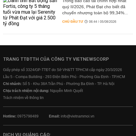
Trong báo cáo tài chính hợp nhất
quý II/2026, Phát Đạt cho biết đã
chuyển nhượng toàn bộ 99,34%...
CHỦ ĐẦU TƯ
06:44 | 05/08/2026
TRANG TTĐTTH CỦA CÔNG TY VIETNEWSCORP
Giấy phép số 3324/GP-TTĐT do Sở VH&TT TPHCM cấp ngày 20/3/2026
Lầu 5 - Compa Building - 293 Điện Biên Phủ - Phường Gia Định - TP.HCM
Chi nhánh:
Số 5 - Khu 38A Trần Phú - Phường Ba Đình - TP. Hà Nội
Chịu trách nhiệm nội dung:
Nguyễn Minh Quyết
Trách nhiệm về thông tin
Hotline:
0975798489
Email:
info@vietnammoi.vn
DỊCH VỤ QUẢNG CÁO: