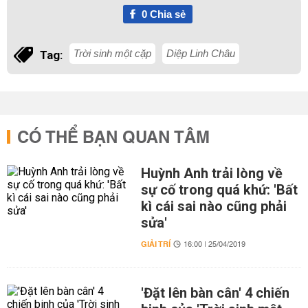
0
Chia sẻ
Trời sinh một cặp
Diệp Linh Châu
Tag:
CÓ THỂ BẠN QUAN TÂM
Huỳnh Anh trải lòng về
sự cố trong quá khứ: 'Bất
kì cái sai nào cũng phải
sửa'
GIẢI TRÍ
16:00 | 25/04/2019
'Đặt lên bàn cân' 4 chiến