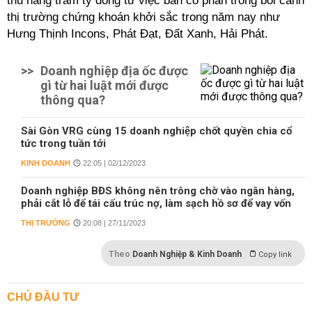
thu hàng trăm tỷ đồng từ việc bán cổ phần trong bối cảnh
thị trường chứng khoán khởi sắc trong năm nay như
Hưng Thịnh Incons, Phát Đạt, Đất Xanh, Hải Phát.
>>
Doanh nghiệp địa ốc được
gì từ hai luật mới được
thông qua?
Sài Gòn VRG cùng 15 doanh nghiệp chốt quyền chia cổ
tức trong tuần tới
KINH DOANH
22:05 | 02/12/2023
Doanh nghiệp BĐS không nên trông chờ vào ngân hàng,
phải cắt lỗ để tái cấu trúc nợ, làm sạch hồ sơ để vay vốn
THỊ TRƯỜNG
20:08 | 27/11/2023
Theo
Doanh Nghiệp & Kinh Doanh
Copy link
CHỦ ĐẦU TƯ