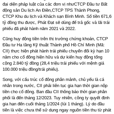
đại diện pháp luật của các đơn vị nhưCTCP Đầu tư Bất
động sản Du lịch An Điền,CTCP TPS Thành Phong,
CTCP Khu du lịch và Khách sạn Bình Minh. Số tiền 671,6
tỷ đồng thu được,
Phát Đạt
sẽ dùng
để trả gốc và lãi trái
phiếu đã phát hành năm 2021 và 2022
.
Cũng huy động tiền trên thị trường chứng khoán, CTCP
Đầu tư Hạ tầng Kỹ thuật Thành phố Hồ Chí Minh (Mã:
CII) thực hiện phát hành trái phiếu chuyển đổi kỳ hạn 10
năm cho cổ đông hiện hữu và dự kiến huy động tổng
cộng 2.840 tỷ đồng (28,4 triệu trái phiếu với mệnh giá
100.000 triệu đồng/trái phiếu).
Song, với cấu trúc cổ đông phân mảnh, chủ yếu là cá
nhân trong nước, CII phải liên tục gia hạn thời gian nộp
tiền cho cổ đông.
Ban đầu CII thông báo thời gian phân
phối là đến tháng 12/2023. Tuy nhiên, công ty quyết định
gia hạn
đến cuối tháng 1/2024
(lùi 1 tháng). Lý do đầu
tiên là việc chưa thể sử dụng ngay nguồn tiền thu từ phát