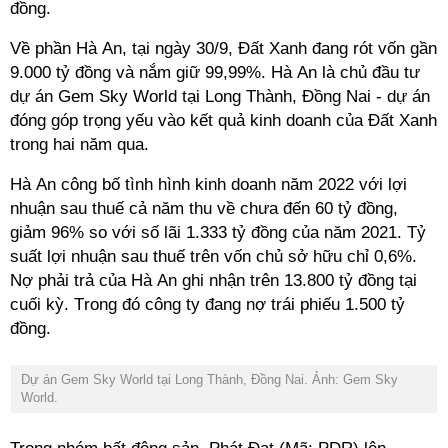
đồng.
Về phần Hà An, t
ại ngày 30/9, Đất Xanh đang rót vốn
gần
9.000
tỷ đồng và nắm giữ 99,99%. Hà An là chủ đầu tư
dự án Gem Sky World tại Long Thành, Đồng Nai - dự án
đóng góp trọng yếu vào kết quả kinh doanh của Đất Xanh
trong hai năm qua.
Hà An công bố tình hình kinh doanh năm 2022
với
lợi
nhuận
sau thuế
cả năm thu về chưa đến 60 tỷ đồng
,
giảm
96%
so với số l
ã
i 1.333 tỷ đồng
của
năm 2
0
21. Tỷ
suất lợi nhuận sau thuế
trên
vốn chủ sở hữu
chỉ 0,6%
.
Nợ phải trả
của
Hà An
ghi nhận
trên 13.800 tỷ đồng
tại
cuối kỳ. T
rong đó
công ty
đ
ang nợ trái phiếu 1.500 tỷ
đồng
.
Dự án Gem Sky World tại Long Thành, Đồng Nai. Ảnh: Gem Sky
World.