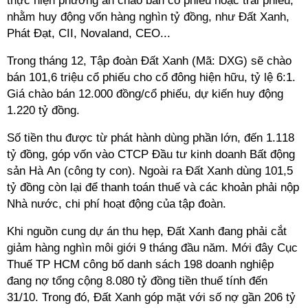
thực hiện phương án chào bán cổ phiếu
hoặc
trái phiếu
,
nhằm huy động vốn hàng nghìn tỷ đồng,
như
Đất Xanh,
Phát Đạt
,
CII
, Novaland, CEO...
Trong tháng 12, Tập đoàn Đất Xanh (Mã: DXG) sẽ chào
bán 101,6 triệu cổ phiếu cho cổ đông hiện hữu, tỷ lệ 6:1.
Giá chào bán 12.000 đồng/cổ phiếu, dự kiến huy động
1.220 tỷ đồng.
Số tiền thu được từ phát hành dùng phần lớn, đến 1.118
tỷ đồng, góp vốn vào CTCP Đầu tư kinh doanh Bất động
sản Hà An
(
công ty con
)
. Ngoài ra
Đất Xanh
dùng 101,5
tỷ đồng còn lại để thanh toán thuế và các khoản phải nộp
Nhà nước, chi phí hoạt động của
t
ập đoàn.
Khi nguồn cung dự án thu hẹp, Đất Xanh đang phải cắt
giảm hàng nghìn môi giới 9 tháng đầu năm. M
ới đây Cục
Thuế TP HCM công bố danh sách 198 doanh nghiệp
đang nợ tổng cộng 8.080 tỷ đồng tiền thuế tính đến
31/10. Trong đó, Đất Xanh góp mặt với số nợ gần 206 tỷ