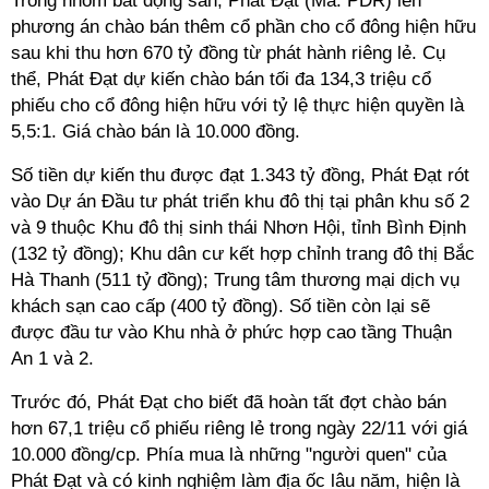
Trong nhóm bất động sản, Phát Đạt (Mã: PDR) lên
phương án chào bán thêm cổ phần cho cổ đông hiện hữu
sau khi thu hơn 670 tỷ đồng từ phát hành riêng lẻ.
Cụ
thể,
Phát Đạt dự kiến chào bán tối đa 134,3 triệu cổ
phiếu cho cổ đông hiện hữu với tỷ lệ thực hiện quyền là
5,5:1. Giá chào bán là 10.000 đồng
.
Số tiền dự kiến thu được đạt 1.343 tỷ đồng
,
Phát Đạt rót
vào Dự án Đầu tư phát triển khu đô thị tại phân khu số 2
và 9 thuộc Khu đô thị sinh thái Nhơn Hội, tỉnh Bình Định
(132 tỷ đồng); Khu dân cư kết hợp chỉnh trang đô thị Bắc
Hà Thanh (511 tỷ đồng); Trung tâm thương mại dịch vụ
khách sạn cao cấp (400 tỷ đồng). Số tiền còn lại sẽ
được đầu tư vào Khu nhà ở phức hợp cao tầng Thuận
An 1 và 2.
Trước đó, Phát Đạt cho biết đã hoàn tất đợt chào bán
hơn 67,1 triệu cổ phiếu riêng lẻ trong ngày 22/11 với giá
10.000 đồng/cp. Phía mua là những "người quen" của
Phát Đạt và có kinh nghiệm làm địa ốc lâu năm, hiện là