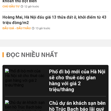
khoản thu đột biến
CHỦ ĐẦU TƯ
12 giờ trước
Hoàng Mai, Hà Nội đấu giá 13 thửa đất ở, khởi điểm từ 43
triệu đồng/m2
ĐẤU GIÁ - ĐẤU THẦU
13 giờ trước
ĐỌC NHIỀU NHẤT
Phố đi bộ mới của Hà Nội
sẽ cho thuê các gian
hàng với giá 2
triệu/tháng
Chủ dự án khách sạn bên
hồ Trúc Bạch báo lãi quý