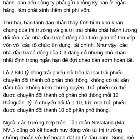
hành, dẫn đến công ty phải gửi không kỳ hạn ở ngân
hàng, làm phát sinh thêm chi phí vốn.
Thứ hai, ban lãnh đạo nhận thấy tình hình khó khăn
chung của thị trường và giá trị trái phiếu phát hành tương
đối lớn, các nhà đầu tư/cổ đông cần thời gian để thu xếp
vốn với các tổ chức tín dụng, tài chính. Như vậy, các
nhà đầu tư/cổ đông của CII đang có những khó khăn
nhất định trong ngắn hạn để đợt chào bán sớm hoàn tất.
Lô 2.840 tỷ đồng trái phiếu nói trên là loại trái phiếu
chuyển đổi thành cổ phần phổ thông, không có tài sản
đảm bảo, không kèm chứng quyền. Trái phiếu có thể
được chuyển đổi thành cổ phần phổ thông mỗi 12
tháng/lần, tỷ lệ chuyển đổi là 1:10, tức mỗi trái phiếu
được chuyển đổi thành 10 cổ phần phổ thông.
Ngoài các trường hợp trên, Tập đoàn Novaland (Mã:
NVL) cũng có kế hoạch huy động vốn từ thị trường
chứng khoán với kế hoạch đặt ra từ đầu năm. Song, mới