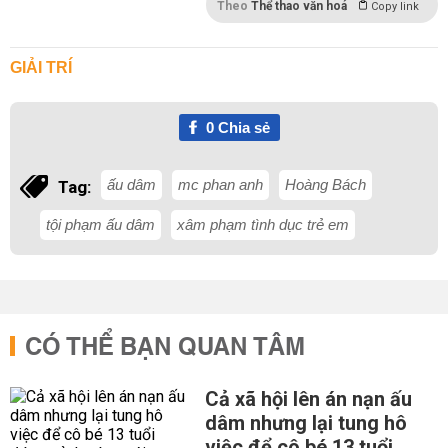
Theo
Thể thao văn hoá
Copy link
GIẢI TRÍ
0
Chia sẻ
ấu dâm
mc phan anh
Hoàng Bách
Tag:
tội phạm ấu dâm
xâm phạm tình dục trẻ em
CÓ THỂ BẠN QUAN TÂM
Cả xã hội lên án nạn ấu
dâm nhưng lại tung hô
việc để cô bé 13 tuổi