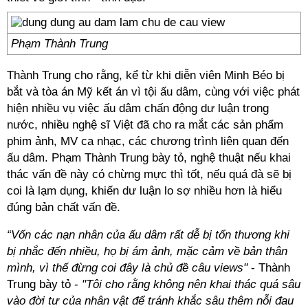
Phạm Thành Trung
Thành Trung cho rằng, kể từ khi diễn viên Minh Béo bị
bắt và tòa án Mỹ kết án vì tội ấu dâm, cùng với việc phát
hiện nhiều vụ việc ấu dâm chấn động dư luận trong
nước, nhiều nghệ sĩ Việt đã cho ra mắt các sản phẩm
phim ảnh, MV ca nhạc, các chương trình liên quan đến
ấu dâm. Phạm Thành Trung bày tỏ, nghệ thuật nếu khai
thác vấn đề này có chừng mực thì tốt, nếu quá đà sẽ bị
coi là lạm dụng, khiến dư luận lo sợ nhiều hơn là hiểu
đúng bản chất vấn đề.
“Vốn các nạn nhân của ấu dâm rất dễ bị tổn thương khi
bị nhắc đến nhiều, họ bị ám ảnh, mặc cảm về bản thân
mình, vì thế đừng coi đây là chủ đề câu views"
- Thành
Trung bày tỏ -
"Tôi cho rằng không nên khai thác quá sâu
vào đời tư của nhân vật để tránh khắc sâu thêm nỗi đau