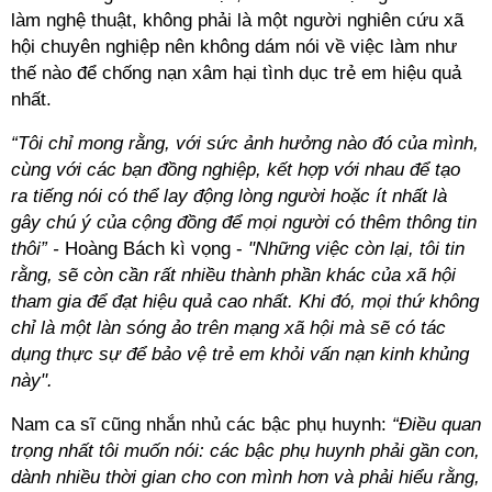
làm nghệ thuật, không phải là một người nghiên cứu xã
hội chuyên nghiệp nên không dám nói về việc làm như
thế nào để chống nạn xâm hại tình dục trẻ em hiệu quả
nhất.
“Tôi chỉ mong rằng, với sức ảnh hưởng nào đó của mình,
cùng với các bạn đồng nghiệp, kết hợp với nhau để tạo
ra tiếng nói có thể lay động lòng người hoặc ít nhất là
gây chú ý của cộng đồng để mọi người có thêm thông tin
thôi” -
Hoàng Bách kì vọng -
"Những việc còn lại, tôi tin
rằng, sẽ còn cần rất nhiều thành phần khác của xã hội
tham gia để đạt hiệu quả cao nhất. Khi đó, mọi thứ không
chỉ là một làn sóng ảo trên mạng xã hội mà sẽ có tác
dụng thực sự để bảo vệ trẻ em khỏi vấn nạn kinh khủng
này".
Nam ca sĩ cũng nhắn nhủ các bậc phụ huynh:
“Điều quan
trọng nhất tôi muốn nói: các bậc phụ huynh phải gần con,
dành nhiều thời gian cho con mình hơn và phải hiểu rằng,