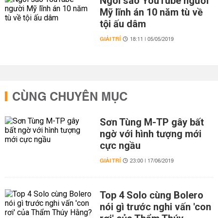
Ngôi sao YouTube người
Mỹ lĩnh án 10 năm tù về
tội ấu dâm
GIẢI TRÍ
18:11 | 05/05/2019
CÙNG CHUYÊN MỤC
Sơn Tùng M-TP gây bất
ngờ với hình tượng mới
cực ngầu
GIẢI TRÍ
23:00 | 17/06/2019
Top 4 Solo cùng Bolero
nói gì trước nghi vấn 'con