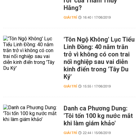
rơi' của Thẩm Thúy
Hằng?
GIẢI TRÍ
16:40 | 17/06/2019
'Tôn Ngộ Không' Lục Tiểu
Linh Đồng: 40 năm trăn
trở vì không có con trai
nối nghiệp sau vai diễn
kinh điển trong 'Tây Du
Ký'
GIẢI TRÍ
15:55 | 17/06/2019
Danh ca Phương Dung:
'Tôi tốn 100 kg nước mắt
khi làm giám khảo'
GIẢI TRÍ
22:44 | 15/06/2019