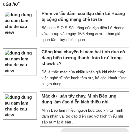
của họ”.
Phim về 'ấu dâm' của đạo diễn Lê Hoàng
bị cộng đồng mạng chê tơi tả
Bộ phim S.O.S Sói trắng của đạo diễn Lê Hoàng
vừa ra rạp vào ngày 16/6 đang được khán giả
quan tâm, tuy nhiên quan ...
Công khai chuyện bị xâm hại tình dục có
đang biến tướng thành 'trào lưu' trong
showbiz?
Đó là thắc mắc của nhiều khán giả khi nhận thấy
việc nghệ sĩ bộc bạch tâm sự, kể góc khuất từng
bị lạm dụng ...
Mặc dư luận tẩy chay, Minh Béo ung
dung làm đạo diễn kịch thiếu nhi
Minh Béo làm nhiều người bức xúc khi tự mình
đảm nhận vai trò đạo diễn các vở kịch thiếu nhi
sắp ra mắt ở sân ...