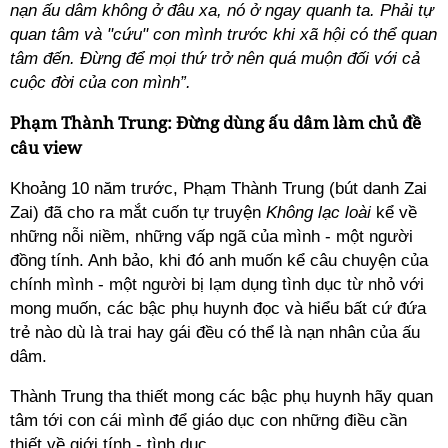
nạn ấu dâm không ở đâu xa, nó ở ngay quanh ta. Phải tự
quan tâm và "cứu" con mình trước khi xã hội có thể quan
tâm đến. Đừng để mọi thứ trở nên quá muộn đối với cả
cuộc đời của con mình”.
Phạm Thành Trung: Đừng dùng ấu dâm làm chủ đề
câu view
Khoảng 10 năm trước, Phạm Thành Trung (bút danh Zai
Zai) đã cho ra mắt cuốn tự truyện
Không lạc loài
kể về
những nỗi niềm, những vấp ngã của mình - một người
đồng tính. Anh bảo, khi đó anh muốn kể câu chuyện của
chính mình - một người bị lạm dụng tình dục từ nhỏ với
mong muốn, các bậc phụ huynh đọc và hiểu bất cứ đứa
trẻ nào dù là trai hay gái đều có thể là nạn nhân của ấu
dâm.
Thành Trung tha thiết mong các bậc phụ huynh hãy quan
tâm tới con cái mình để giáo dục con những điều cần
thiết về giới tính - tình dục.