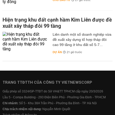
CHỦ ĐẦU TƯ
21 giờ trước
Hiện trạng khu đất cạnh hầm Kim Liên được đề
xuất xây tháp đôi 99 tầng
Liên danh một số doanh nghiệp vừa
đề xuất xây dựng tổ hợp tháp đôi
cao 99 tầng ở khu đất số 5-7...
DỰ ÁN
21 giờ trước
TRANG TTĐTTH CỦA CÔNG TY VIETNEWSCORP
Giấy phép số 3324/GP-TTĐT do Sở VH&TT TPHCM cấp ngày 20/3/2026
Lầu 5 - Compa Building - 293 Điện Biên Phủ - Phường Gia Định - TP.HCM
Chi nhánh:
Số 5 - Khu 38A Trần Phú - Phường Ba Đình - TP. Hà Nội
Chịu trách nhiệm nội dung:
Nguyễn Minh Quyết