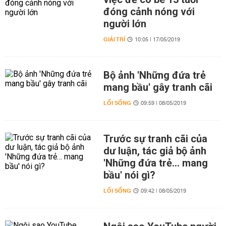
đóng cảnh nóng với
người lớn
GIẢI TRÍ
10:05 | 17/05/2019
Bộ ảnh 'Những đứa trẻ
mang bầu' gây tranh cãi
LỐI SỐNG
09:59 | 08/05/2019
Trước sự tranh cãi của
dư luận, tác giả bộ ảnh
'Những đứa trẻ… mang
bầu' nói gì?
LỐI SỐNG
09:42 | 08/05/2019