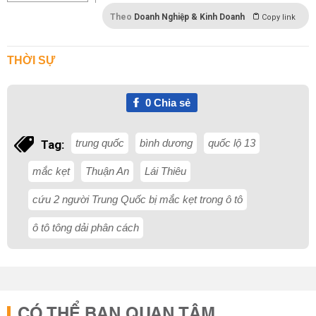
Theo
Doanh Nghiệp & Kinh Doanh
Copy link
THỜI SỰ
0
Chia sẻ
trung quốc
bình dương
quốc lộ 13
Tag:
mắc kẹt
Thuận An
Lái Thiêu
cứu 2 người Trung Quốc bị mắc kẹt trong ô tô
ô tô tông dải phân cách
CÓ THỂ BẠN QUAN TÂM