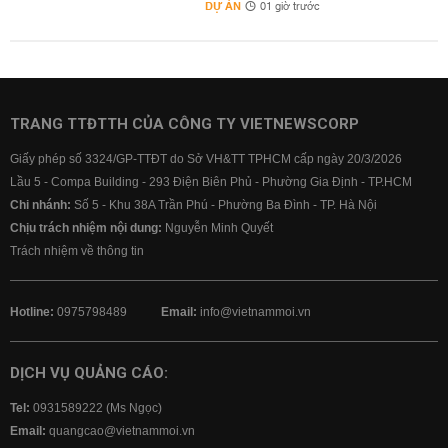
DỰ ÁN
01 giờ trước
TRANG TTĐTTH CỦA CÔNG TY VIETNEWSCORP
Giấy phép số 3324/GP-TTĐT do Sở VH&TT TPHCM cấp ngày 20/3/2026
Lầu 5 - Compa Building - 293 Điện Biên Phủ - Phường Gia Định - TP.HCM
Chi nhánh:
Số 5 - Khu 38A Trần Phú - Phường Ba Đình - TP. Hà Nội
Chịu trách nhiệm nội dung:
Nguyễn Minh Quyết
Trách nhiệm về thông tin
Hotline:
0975798489
Email:
info@vietnammoi.vn
DỊCH VỤ QUẢNG CÁO:
Tel:
0931589222 (Ms Ngọc)
Email:
quangcao@vietnammoi.vn