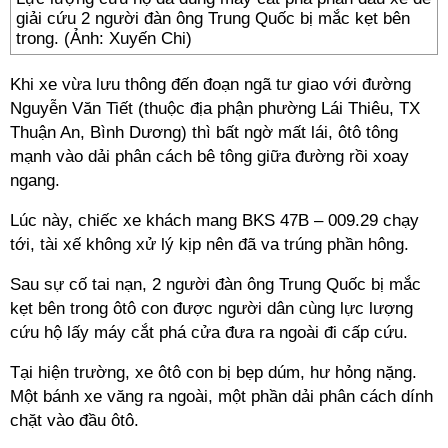
giải cứu 2 người đàn ông Trung Quốc bị mắc kẹt bên
trong. (Ảnh: Xuyến Chi)
Khi xe vừa lưu thông đến đoạn ngã tư giao với đường
Nguyễn Văn Tiết (thuộc địa phận phường Lái Thiêu, TX
Thuận An, Bình Dương) thì bất ngờ mất lái, ôtô tông
mạnh vào dải phân cách bê tông giữa đường rồi xoay
ngang.
Lúc này, chiếc xe khách mang BKS 47B – 009.29 chạy
tới, tài xế không xử lý kịp nên đã va trúng phần hông.
Sau sự cố tai nạn, 2 người đàn ông Trung Quốc bị mắc
kẹt bên trong ôtô con được người dân cùng lực lượng
cứu hộ lấy máy cắt phá cửa đưa ra ngoài đi cấp cứu.
Tại hiện trường, xe ôtô con bị bẹp dúm, hư hỏng nặng.
Một bánh xe văng ra ngoài, một phần dải phân cách dính
chặt vào đầu ôtô.