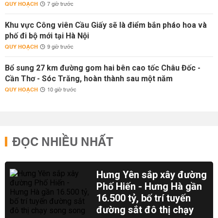
QUY HOẠCH
7 giờ trước
Khu vực Công viên Cầu Giấy sẽ là điểm bắn pháo hoa và
phố đi bộ mới tại Hà Nội
QUY HOẠCH
9 giờ trước
Bổ sung 27 km đường gom hai bên cao tốc Châu Đốc -
Cần Thơ - Sóc Trăng, hoàn thành sau một năm
QUY HOẠCH
10 giờ trước
ĐỌC NHIỀU NHẤT
Hưng Yên sắp xây đường
Phố Hiến - Hưng Hà gần
16.500 tỷ, bố trí tuyến
đường sắt đô thị chạy