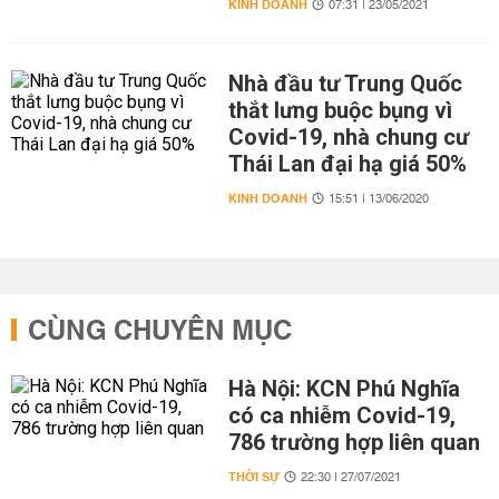
KINH DOANH
07:31 | 23/05/2021
Nhà đầu tư Trung Quốc
thắt lưng buộc bụng vì
Covid-19, nhà chung cư
Thái Lan đại hạ giá 50%
KINH DOANH
15:51 | 13/06/2020
CÙNG CHUYÊN MỤC
Hà Nội: KCN Phú Nghĩa
có ca nhiễm Covid-19,
786 trường hợp liên quan
THỜI SỰ
22:30 | 27/07/2021