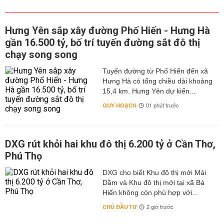
trong tương lai sẽ có thêm nhiều tuyến đường mới sẽ
được mở giúp việc di chuyển của người dân trong khu
vực được thuận lợi hơn.
Hưng Yên sắp xây đường Phố Hiến - Hưng Hà
Một số đường sẽ mở theo quy hoạch ở huyện Ứng Hòa
gần 16.500 tỷ, bố trí tuyến đường sắt đô thị
như:
chạy song song
- QL21B có điểm đầu tại nút giao Ba La và điểm cuối ở
Tuyến đường từ Phố Hiến đến xã
nút giao với quốc lộ 1 thành phố Tam Điệp, tuyến quốc lộ
Hưng Hà có tổng chiều dài khoảng
kết nối các đô thị lớn như Hà Đông, Phủ Lý, Nam Định.
15,4 km. Hưng Yên dự kiến...
QUY HOẠCH
- Đường cao tốc Bắc - Nam nằm rất gần với Quốc lộ 1A
01 phút trước
huyết mạch, thông suốt giữa hai miền Nam và Bắc.
- Quốc lộ 1A nối dài từ Lạng Sơn đến Cà Mau.
DXG rút khỏi hai khu đô thị 6.200 tỷ ở Cần Thơ,
- Đường cao tốc Bắc – Nam nối từ Hà Nội tới Cần Thơ.
Phú Thọ
Ngoài ra, còn có các tuyến đường sẽ mở tại 28 phường
DXG cho biết Khu đô thị mới Mái
trên địa bàn quận, cụ thể như sau:
Dầm và Khu đô thị mới tại xã Bá
- Đường sẽ mở ở xã Đại Hùng: điểm đầu tại ranh giới
Hiến không còn phù hợp với...
phía Đông của huyện đoạn có con sông cắt qua, chạy
CHỦ ĐẦU TƯ
2 giờ trước
chếch lên hướng Tây Bắc, kết thúc gần cầu Xuân