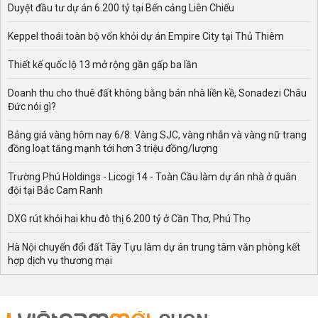
Vạn Thái, Viên An, Viên Nội.
Duyệt đầu tư dự án 6.200 tỷ tại Bến cảng Liên Chiểu
Tại 1 thị trấn: Đường sẽ mở ở thị trấn Vân Đình.
Keppel thoái toàn bộ vốn khỏi dự án Empire City tại Thủ Thiêm
Bên cạnh đó,
đường sẽ mở ở huyện Ứng Hòa
cũng sẽ
Thiết kế quốc lộ 13 mở rộng gần gấp ba lần
cung cấp những thông tin đáng chú ý sau đây:
- Các tuyến đường sẽ mở theo quy hoạch trên địa bàn
Doanh thu cho thuê đất không bằng bán nhà liền kề, Sonadezi Châu
huyện Ứng Hòa.
Đức nói gì?
- Tổng số tuyến đường sẽ mở theo quy hoạch ở các xã,
Bảng giá vàng hôm nay 6/8: Vàng SJC, vàng nhẫn và vàng nữ trang
thị trấn.
đồng loạt tăng mạnh tới hơn 3 triệu đồng/lượng
- Thông tin tuyến đường quy hoạch bao gồm quy mô, vị
Trường Phú Holdings - Licogi 14 - Toàn Cầu làm dự án nhà ở quân
trí, tổng chiều dài, chiều rộng, điểm đầu - điểm cuối,
đội tại Bắc Cam Ranh
điểm giao cắt, tiến độ thi công, thời gian dự kiến hoàn
thành, đường đi qua các dự án nào.
DXG rút khỏi hai khu đô thị 6.200 tỷ ở Cần Thơ, Phú Thọ
- Sơ đồ tuyến đường sẽ mở theo quy hoạch ở huyện
Hà Nội chuyển đổi đất Tây Tựu làm dự án trung tâm văn phòng kết
Ứng Hòa.
hợp dịch vụ thương mại
- Hình ảnh mô tả đoạn đường sẽ mở theo quy hoạch.
- Bản đồ quy hoạch đường sẽ mở ở huyện Ứng Hòa trên
Google vệ tinh.