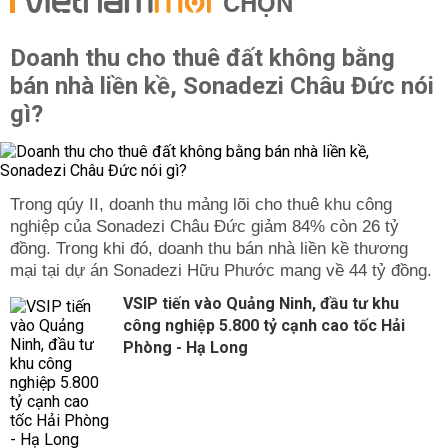
CHỌN
Mục đích quy hoạch mở đường tại huyện Ứng Hòa
Doanh thu cho thuê đất không bằng
Hiện huyện Ứng Hòa và cùng các quận, huyện lân cận
đang triển khai thực hiện nhiều dự án mở đường theo
bán nhà liền kề, Sonadezi Châu Đức nói
quy hoạch để kết nối hiệu quả chuỗi cung ứng hàng hóa
gì?
giữa huyện Ứng Hòa với các quận khác và giữa Hà Nội
với các vùng kinh tế trọng điểm phía Bắc.
Ngoài ra, việc mở đường ở huyện Ứng Hòa cũng từng
bước giải quyết được các vấn đề như:
Trong qúy II, doanh thu mảng lõi cho thuê khu công
nghiệp của Sonadezi Châu Đức giảm 84% còn 26 tỷ
- Ùn tắc giao thông trên địa bàn.
đồng. Trong khi đó, doanh thu bán nhà liền kề thương
- Tăng cường khả năng kết nối vùng.
mại tại dự án Sonadezi Hữu Phước mang về 44 tỷ đồng.
- Thúc đẩy phát triển kinh tế - xã hội của huyện Ứng Hòa
VSIP tiến vào Quảng Ninh, đầu tư khu
với các quận lân cận và các tỉnh khác.
công nghiệp 5.800 tỷ cạnh cao tốc Hải
- Kết nối giao thông thông suốt trong nội thành, cũng như
Phòng - Hạ Long
giữa huyện Ứng Hòa và các khu vực lân cận.
Tổng hợp các tuyến đường sẽ mở ở huyện Ứng Hòa
Theo bản đồ quy hoạch thuộc địa bàn huyện Ứng Hòa,