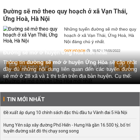
Đường sẽ mở theo quy hoạch ở xã Vạn Thái,
Ứng Hoà, Hà Nội
Những tuyến đường sẽ mở theo quy
hoạch ở xã Vạn Thái, Ứng Hoà, Hà
Nội đáng chú ý nhất.
QUY HOẠCH
15:52 | 15/05/2022
Đường sẽ mở ở huyện Ứng Hòa mới nhất
Thông tin
đường sẽ mở ở huyện Ứng Hòa
sẽ cập nhật
TRƯỚC
SAU
TÌM THEO NGÀY
đầy đủ những nội dung liên quan đến các tuyến đường
sẽ mở ở 28 xã và 1 thị trấn trên địa bàn huyện. Cụ thể:
Thông tin đường sẽ mở theo quy hoạch ở huyện Ứng
Hòa
TIN MỚI NHẤT
Theo đó, tại 28 xã: Đường sẽ mở ở xã Cao Thành, Đại
Cường, Đại Hùng, Đội Bình, Đông Lỗ, Đồng Tiến, Đồng
Đề xuất áp dụng 10 chính sách đặc thù đầu tư Vành đai 5 Hà Nội
Tân, Hoa Sơn, Hòa Lâm, Hòa Nam, Hòa Phú, Hòa Xá,
Hồng Quang, Kim Đường, Liên Bạt, Lưu Hoàng, Minh
Hưng Yên sắp xây đường Phố Hiến - Hưng Hà gần 16.500 tỷ, bố trí
Đức, Phù Lưu, Phương Tú, Quảng Phú Cầu, Sơn Công,
tuyến đường sắt đô thị chạy song song
Tảo Dương Văn, Trầm Lộng, Trung Tú, Trường Thịnh,