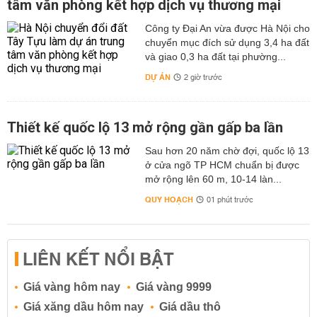
tâm văn phòng kết hợp dịch vụ thương mại
có điểm bắt đầu gần trường tiểu học Sơn Công chạy
xuống gần sông Đáy.
Công ty Đại An vừa được Hà Nội cho
chuyển mục đích sử dụng 3,4 ha đất
- Đường sẽ mở ở xã Trung Tú: Tuyến đường nằm ở phía
và giao 0,3 ha đất tại phường...
Đông của xã Trung Tú, chạy gần như song song với
đường Giang.
DỰ ÁN
2 giờ trước
- Đường sẽ mở ở xã Viên An: Đây là đường trục kinh tế
huyện, đoạn qua địa bàn xã Viên An có điểm đầu tại Đt
Thiết kế quốc lộ 13 mở rộng gần gấp ba lần
429 gần Viên ngoại xã Viên An, rồi chạy dọc xuống phía
Nam của xã.
Sau hơn 20 năm chờ đợi, quốc lộ 13
ở cửa ngõ TP HCM chuẩn bị được
- Đường sẽ mở ở xã Kim Đường: Đây là một trong
mở rộng lên 60 m, 10-14 làn...
những tuyến đường sẽ mở đáng chú ý của xã Kim
Đường, tuyến chạy ngang qua địa bàn phía Nam của xã
QUY HOẠCH
01 phút trước
và đi qua UBND xã Kim Đường.
- Đường sẽ mở ở xã Hòa Phú: Đây là một trong những
LIÊN KẾT NỔI BẬT
tuyến đường sẽ mở đáng chú ý của xã Hoà Phú, tuyến
đường chạy ngang qua trung tâm địa bàn xã và đi qua
thôn Đặng Giang.
Giá vàng hôm nay
Giá vàng 9999
Trên đây là những thông tin mới nhất về các tuyến
Giá xăng dầu hôm nay
Giá dầu thô