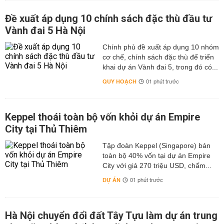
Quang.
- Đường sẽ mở ở xã Đông Tần: Điểm đầu ở gần đình
Đề xuất áp dụng 10 chính sách đặc thù đầu tư
thôn Nam Chính, kéo dài xuống hướng Tây Nam, cắt
Vành đai 5 Hà Nội
sông Châu Giang ở cầu bắc qua sông, sau đó chạy gần
Chính phủ đề xuất áp dụng 10 nhóm
như song song với ĐT 426.
cơ chế, chính sách đặc thù để triển
- Đường sẽ mở ở xã Hòa Lâm: Điểm bắt đầu ở phía
khai dự án Vành đai 5, trong đó có...
Đông của xã đoạn gần Đinh hạ thôn Lương Ba, đi qua
QUY HOẠCH
01 phút trước
chùa Hoà Chanh, cắt sông Châu Giang và đường đi Thọ
Vực.
- Đường sẽ mở ở xã Hòa Xá: Chạy gần như song song
Keppel thoái toàn bộ vốn khỏi dự án Empire
với Quốc lộ 21B.
City tại Thủ Thiêm
- Đường sẽ mở ở xã Liên Bạt: Nằm ở phía Nam của xã
Tập đoàn Keppel (Singapore) bán
Liên Bạt.
toàn bộ 40% vốn tại dự án Empire
City với giá 270 triệu USD, chấm...
- Đường sẽ mở ở xã Phù Lưu: Điểm bắt đầu từ đường
tốc 426, rồi chạy gần như song song với đường 21B,
DỰ ÁN
01 phút trước
điểm cuối cắt với đường 21B.
- Đường sẽ mở ở xã Sơn Công: Đây là tuyến đường
Hà Nội chuyển đổi đất Tây Tựu làm dự án trung
chạy dọc qua gần giữa trung tâm địa bàn xã Sơn Công,