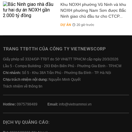
Khu NOXH phường Vũ Ninh và khu
NOXH phường Nam Sơn được Bắc
Ninh giao chủ đầu tư cho CTCP...
DỰ ÁN
20 giờ trước
TRANG TTĐTTH CỦA CÔNG TY VIETNEWSCORP
Giấy phép số 3324/GP-TTĐT do Sở VH&TT TPHCM cấp ngày 20/3/2026
Lầu 5 - Compa Building - 293 Điện Biên Phủ - Phường Gia Định - TP.HCM
Chi nhánh:
Số 5 - Khu 38A Trần Phú - Phường Ba Đình - TP. Hà Nội
Chịu trách nhiệm nội dung:
Nguyễn Minh Quyết
Trách nhiệm về thông tin
Hotline:
0975798489
Email:
info@vietnammoi.vn
DỊCH VỤ QUẢNG CÁO: