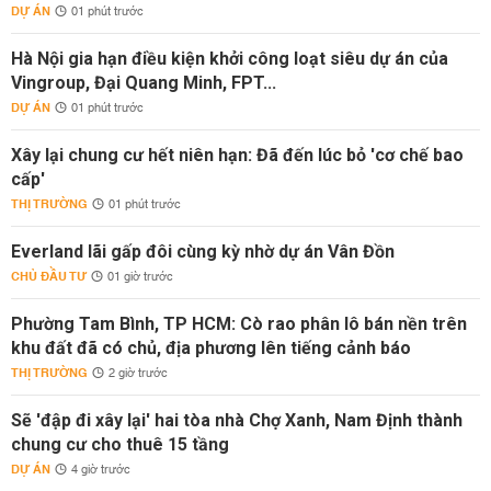
DỰ ÁN
01 phút trước
Hà Nội gia hạn điều kiện khởi công loạt siêu dự án của
Vingroup, Đại Quang Minh, FPT...
DỰ ÁN
01 phút trước
Xây lại chung cư hết niên hạn: Đã đến lúc bỏ 'cơ chế bao
cấp'
THỊ TRƯỜNG
01 phút trước
Everland lãi gấp đôi cùng kỳ nhờ dự án Vân Đồn
CHỦ ĐẦU TƯ
01 giờ trước
Phường Tam Bình, TP HCM: Cò rao phân lô bán nền trên
khu đất đã có chủ, địa phương lên tiếng cảnh báo
THỊ TRƯỜNG
2 giờ trước
Sẽ 'đập đi xây lại' hai tòa nhà Chợ Xanh, Nam Định thành
chung cư cho thuê 15 tầng
DỰ ÁN
4 giờ trước