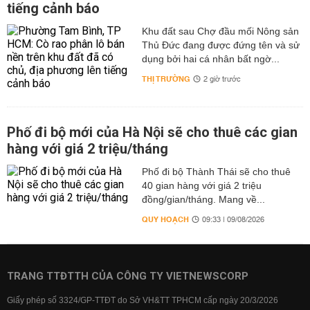
tiếng cảnh báo
Khu đất sau Chợ đầu mối Nông sản
Thủ Đức đang được đứng tên và sử
dụng bởi hai cá nhân bất ngờ...
THỊ TRƯỜNG
2 giờ trước
Phố đi bộ mới của Hà Nội sẽ cho thuê các gian
hàng với giá 2 triệu/tháng
Phố đi bộ Thành Thái sẽ cho thuê
40 gian hàng với giá 2 triệu
đồng/gian/tháng. Mang về...
QUY HOẠCH
09:33 | 09/08/2026
TRANG TTĐTTH CỦA CÔNG TY VIETNEWSCORP
Giấy phép số 3324/GP-TTĐT do Sở VH&TT TPHCM cấp ngày 20/3/2026