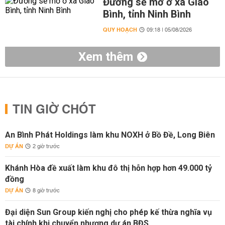
Đường sẽ mở ở xã Giao
Bình, tỉnh Ninh Bình
QUY HOẠCH
09:18 | 05/08/2026
Xem thêm
TIN GIỜ CHÓT
An Bình Phát Holdings làm khu NOXH ở Bồ Đề, Long Biên
DỰ ÁN
2 giờ trước
Khánh Hòa đề xuất làm khu đô thị hỗn hợp hơn 49.000 tỷ
đồng
DỰ ÁN
8 giờ trước
Đại diện Sun Group kiến nghị cho phép kế thừa nghĩa vụ
tài chính khi chuyển nhượng dự án BĐS