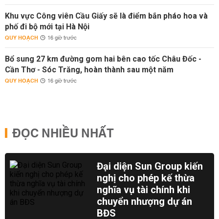
Khu vực Công viên Cầu Giấy sẽ là điểm bắn pháo hoa và
phố đi bộ mới tại Hà Nội
QUY HOẠCH
16 giờ trước
Bổ sung 27 km đường gom hai bên cao tốc Châu Đốc -
Cần Thơ - Sóc Trăng, hoàn thành sau một năm
QUY HOẠCH
16 giờ trước
ĐỌC NHIỀU NHẤT
Đại diện Sun Group kiến
nghị cho phép kế thừa
nghĩa vụ tài chính khi
chuyển nhượng dự án
BĐS