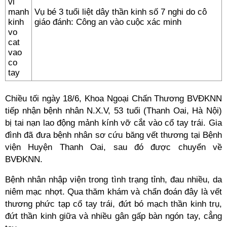
Vụ bé 3 tuổi liệt dây thần kinh số 7 nghi do cô
giáo đánh: Công an vào cuộc xác minh
Chiều tối ngày 18/6, Khoa Ngoại Chấn Thương BVĐKNN
tiếp nhận bệnh nhân N.X.V, 53 tuổi (Thanh Oai, Hà Nội)
bị tai nạn lao động mảnh kính vỡ cắt vào cổ tay trái. Gia
đình đã đưa bệnh nhân sơ cứu băng vết thương tại Bệnh
viện Huyện Thanh Oai, sau đó được chuyển về
BVĐKNN.
Bệnh nhân nhập viện trong tình trạng tỉnh, đau nhiều, da
niêm mạc nhợt. Qua thăm khám và chẩn đoán đây là vết
thương phức tạp cổ tay trái, đứt bó mạch thần kinh trụ,
đứt thần kinh giữa và nhiều gân gấp bàn ngón tay, cẳng