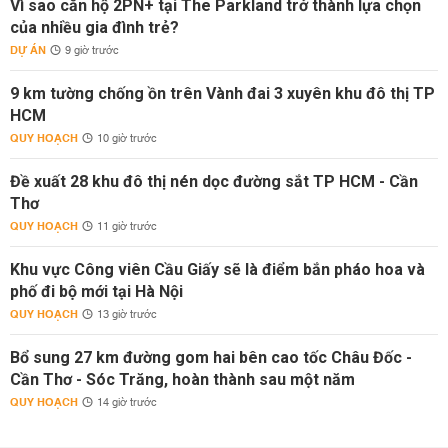
Vì sao căn hộ 2PN+ tại The Parkland trở thành lựa chọn
của nhiều gia đình trẻ?
DỰ ÁN
9 giờ trước
9 km tường chống ồn trên Vành đai 3 xuyên khu đô thị TP
HCM
QUY HOẠCH
10 giờ trước
Đề xuất 28 khu đô thị nén dọc đường sắt TP HCM - Cần
Thơ
QUY HOẠCH
11 giờ trước
Khu vực Công viên Cầu Giấy sẽ là điểm bắn pháo hoa và
phố đi bộ mới tại Hà Nội
QUY HOẠCH
13 giờ trước
Bổ sung 27 km đường gom hai bên cao tốc Châu Đốc -
Cần Thơ - Sóc Trăng, hoàn thành sau một năm
QUY HOẠCH
14 giờ trước