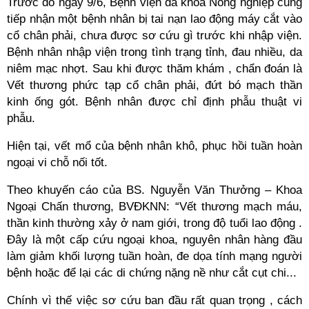
Trước đó ngày 9/6, Bệnh viện đa khoa Nông nghiệp cũng
tiếp nhận một bệnh nhân bị tai nạn lao động máy cắt vào
cổ chân phải, chưa được sơ cứu gì trước khi nhập viện.
Bệnh nhân nhập viện trong tình trạng tỉnh, đau nhiều, da
niêm mạc nhợt. Sau khi được thăm khám , chẩn đoán là
Vết thương phức tạp cổ chân phải, đứt bó mạch thần
kinh ống gót. Bệnh nhân được chỉ định phẫu thuật vi
phẫu.
Hiện tại, vết mổ của bệnh nhân khô, phục hồi tuần hoàn
ngoại vi chỗ nối tốt.
Theo khuyến cáo của BS. Nguyễn Văn Thưởng – Khoa
Ngoại Chấn thương, BVĐKNN: “Vết thương mạch máu,
thần kinh thường xảy ở nam giới, trong độ tuổi lao động .
Đây là một cấp cứu ngoại khoa, nguyên nhân hàng đầu
làm giảm khối lượng tuần hoàn, đe dọa tính mạng người
bệnh hoặc để lại các di chứng nặng nề như cắt cụt chi...
Chính vì thế việc sơ cứu ban đầu rất quan trọng , cách