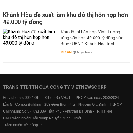
Khánh Hòa đề xuất làm khu đô thị hỗn hợp hơn
49.000 tỷ đồng
Khu đô thị hỗn hợp Vĩnh Lương,
tổng vốn hơn 49.000 tỷ đồng vừa
được UBND Khánh Hòa trình...
DỰ ÁN
5 giờ trước
TRANG TTĐTTH CỦA CÔNG TY VIETNEWSCORP
Giấy phép số 3324/GP-TTĐT do Sở VH&TT TPHCM cấp ngày 20/3/2026
Lầu 5 - Compa Building - 293 Điện Biên Phủ - Phường Gia Định - TP.HCM
Chi nhánh:
Số 5 - Khu 38A Trần Phú - Phường Ba Đình - TP. Hà Nội
Chịu trách nhiệm nội dung:
Nguyễn Minh Quyết
Trách nhiệm về thông tin