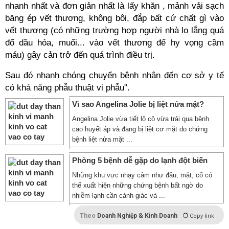
nhanh nhất và đơn giản nhất là lấy khăn , mảnh vải sạch
băng ép vết thương, không bôi, đắp bất cứ chất gì vào
vết thương (có những trường hợp người nhà lo lắng quá
đổ dầu hỏa, muối... vào vết thương để hy vọng cầm
máu) gây cản trở đến quá trình điều trị.
Sau đó nhanh chóng chuyển bệnh nhân đến cơ sở y tế
có khả năng phẫu thuật vi phẫu”.
Vì sao Angelina Jolie bị liệt nửa mặt?
Angelina Jolie vừa tiết lộ cô vừa trải qua bệnh
cao huyết áp và đang bị liệt cơ mặt do chứng
bệnh liệt nửa mặt ...
Phòng 5 bệnh dễ gặp do lạnh đột biến
Những khu vực nhạy cảm như đầu, mặt, cổ có
thể xuất hiện những chứng bệnh bất ngờ do
nhiễm lạnh cần cảnh giác và ...
Theo
Doanh Nghiệp & Kinh Doanh
Copy link