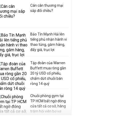
Cán cân thương mại
sắp đổi chiều?
Bảo Tín Mạnh Hải lên
tiếng phủ nhận hành vi
thao túng, găm hàng,
đẩy giá, trục lợi
Tập đoàn của Warren
Buffett mua ròng gần
20 tỷ USD cổ phiếu,
chấm dứt chuỗi bán
ròng 14 quý
Chuỗi phòng gym tại
TP HCM bất ngờ đóng
cửa tất cả cơ sở, hàng
trăm hội viên bơ vơ