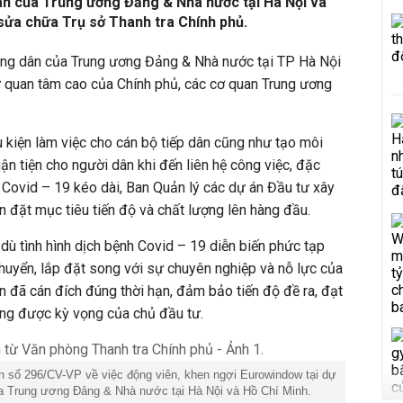
ân của Trung ương Đảng & Nhà nước tại Hà Nội và
 sửa chữa Trụ sở Thanh tra Chính phủ.
ông dân của Trung ương Đảng & Nhà nước tại TP Hà Nội
quan tâm cao của Chính phủ, các cơ quan Trung ương
 kiện làm việc cho cán bộ tiếp dân cũng như tạo môi
uận tiện cho người dân khi đến liên hệ công việc, đặc
h Covid – 19 kéo dài, Ban Quản lý các dự án Đầu tư xây
n đặt mục tiêu tiến độ và chất lượng lên hàng đầu.
 dù tình hình dịch bệnh Covid – 19 diễn biến phức tạp
chuyển, lắp đặt song với sự chuyên nghiệp và nỗ lực của
n đã cán đích đúng thời hạn, đảm bảo tiến độ đề ra, đạt
ứng được kỳ vọng của chủ đầu tư.
n số 296/CV-VP về việc động viên, khen ngợi Eurowindow tại dự
a Trung ương Đảng & Nhà nước tại Hà Nội và Hồ Chí Minh.