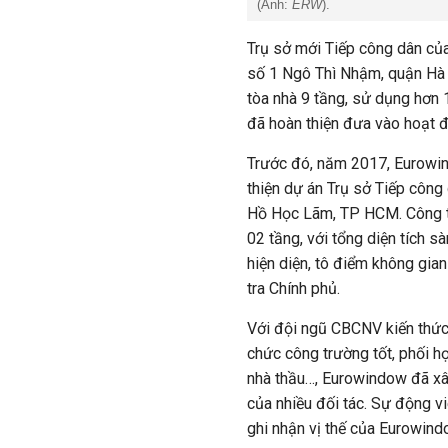
(Ảnh:
ERW
).
Trụ sở mới Tiếp công dân củ
số 1 Ngô Thì Nhậm, quận Hà 
tòa nhà 9 tầng, sử dụng hơn
đã hoàn thiện đưa vào hoạt 
Trước đó, năm 2017, Eurowin
thiện dự án Trụ sở Tiếp c
Hồ Học Lãm, TP HCM. Công 
02 tầng, với tổng diện tích 
hiện diện, tô điểm không gian
tra Chính phủ.
Với đội ngũ CBCNV kiến thức
chức công trường tốt, phối h
nhà thầu…, Eurowindow đã xâ
của nhiều đối tác. Sự động vi
ghi nhận vị thế của Eurowindo