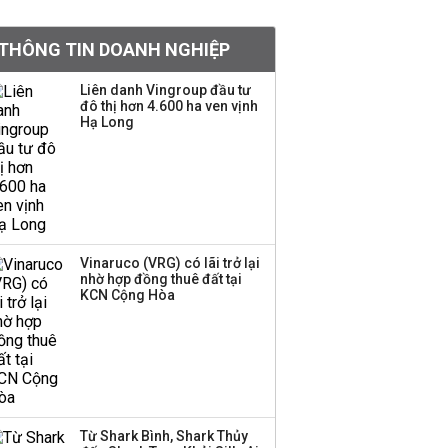
Chân dung ông chủ kín
THÔNG TIN DOANH NGHIỆP
tiếng đứng sau tiệm
vàng Mi Hồng: Từ phụ
Liên danh Vingroup đầu tư
xe, sửa đồ điện tử cũ
đô thị hơn 4.600 ha ven vịnh
đến gây dựng thương
Hạ Long
hiệu hơn 35 năm tuổi
SSI Research chỉ ra hai
yếu tố quyết định động
lực tăng trưởng nửa
cuối năm
Vinaruco (VRG) có lãi trở lại
nhờ hợp đồng thuê đất tại
PNJ công bố thông tin
KCN Cộng Hòa
bất thường liên quan
đến vấn đề nộp thuế
Ông Trump sắp có
quyền tùy ý áp thuế
Từ Shark Bình, Shark Thủy
100% lên những đối tác