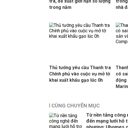
tra, đề xuất giới hạn số lượng
trong
trong năm
nhà đ
Thủ tướng yêu cầu Thanh tra
Thanh
Chính phủ vào cuộc vụ mở tờ
có sa
khai xuất khẩu gạo lúc 0h
động 
Mari
CÙNG CHUYÊN MỤC
Từ nền tảng công
đến mạng lưới hỗ t
phương: Uhomes.