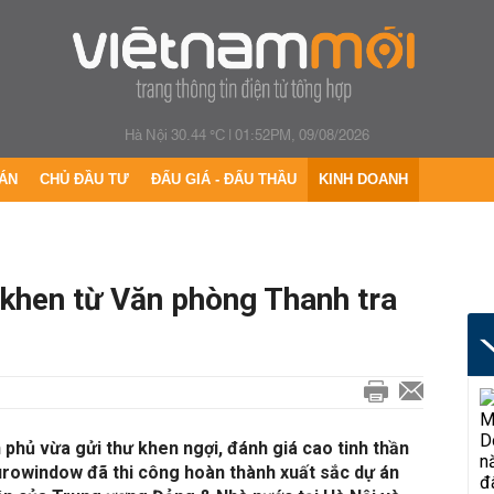
Hà Nội 30.44 °C
|
01:52PM, 09/08/2026
ÁN
CHỦ ĐẦU TƯ
ĐẤU GIÁ - ĐẤU THẦU
KINH DOANH
khen từ Văn phòng Thanh tra
phủ vừa gửi thư khen ngợi, đánh giá cao tinh thần
rowindow đã thi công hoàn thành xuất sắc dự án