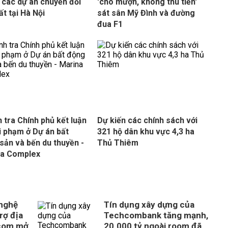
 các dự án chuyển đổi
'cho mượn, không thu tiền'
ất tại Hà Nội
sát sân Mỹ Đình và đường
đua F1
 tra Chính phủ kết luận
Dự kiến các chính sách với
i phạm ở Dự án bất
321 hộ dân khu vực 4,3 ha
sản và bến du thuyền -
Thủ Thiêm
na Complex
 nghệ
Tín dụng xây dựng của
rợ địa
Techcombank tăng mạnh,
com mở
20.000 tỷ ngoài room đã