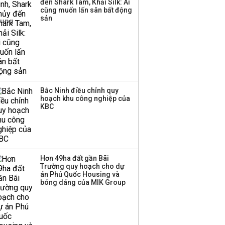
đến Shark Tam, Khải Silk: Ai
thương mại hàng đầu?
cũng muốn lấn sân bất động
sản
Bắc Ninh điều chỉnh quy
hoạch khu công nghiệp của
KBC
Hơn 49ha đất gần Bãi
Trường quy hoạch cho dự
án Phú Quốc Housing và
bóng dáng của MIK Group