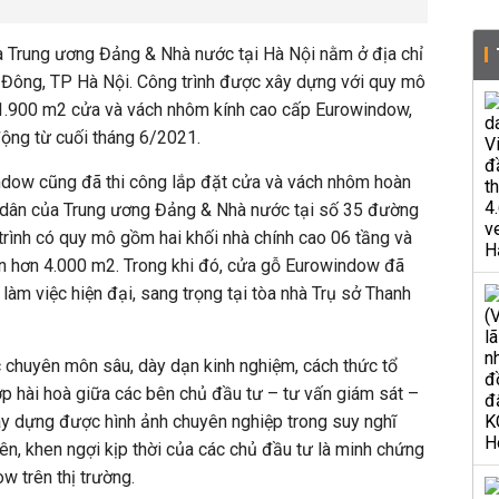
a Trung ương Đảng & Nhà nước tại Hà Nội nằm ở địa chỉ
Đông, TP Hà Nội. Công trình được xây dựng với quy mô
 1.900 m2 cửa và vách nhôm kính cao cấp Eurowindow,
động từ cuối tháng 6/2021.
dow cũng đã thi công lắp đặt cửa và vách nhôm hoàn
ông dân của Trung ương Đảng & Nhà nước tại số 35 đường
trình có quy mô gồm hai khối nhà chính cao 06 tầng và
sàn hơn 4.000 m2. Trong khi đó, cửa gỗ Eurowindow đã
 làm việc hiện đại, sang trọng tại tòa nhà Trụ sở Thanh
 chuyên môn sâu, dày dạn kinh nghiệm, cách thức tổ
ợp hài hoà giữa các bên chủ đầu tư – tư vấn giám sát –
y dựng được hình ảnh chuyên nghiệp trong suy nghĩ
ên, khen ngợi kịp thời của các chủ đầu tư là minh chứng
w trên thị trường.