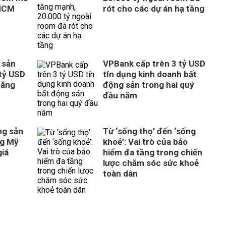
 HCM
rót cho các dự án hạ tầng
 sản
VPBank cấp trên 3 tỷ USD
tỷ USD
tín dụng kinh doanh bất
tăng
động sản trong hai quý
đầu năm
ng sản
Từ ‘sống thọ’ đến ‘sống
ng Mỹ
khoẻ’: Vai trò của bảo
giá
hiểm đa tầng trong chiến
lược chăm sóc sức khoẻ
toàn dân