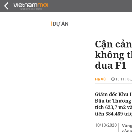
QUY HOẠCH
THỊ TRƯỜNG
DỰ Á
DỰ ÁN
Cận cản
không t
đua F1
Hạ Vũ
10:11 | 0
Giám đốc Khu L
Đầu tư Thương 
tích 623,7 m2 v
tiền 584,469 tri
10/10/2020
Vùng
công 