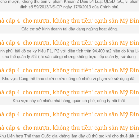
ệc cho mượn, không thu tiền vi phạm Khoản 2 Điều 54 Luật QLSDTSC, vi phạ
định số 59/2013/NĐ-CP ngày 17/6/2013 của Chính phủ.
Các cơ sở kinh doanh tại đây đang ngừng hoạt động.
ính phủ, bãi đỗ xe ký hiệu P1, P2 với diện tích trên 94.400 m2 hiện do Khu L
chủ thể quản lý đất (tài sản công) nhưng không trực tiếp quản lý, sử dụng.
Khu vực Cung thể thao dưới nước cũng có nhiều vi phạm về sử dụng đất.
Khu vực này có nhiều nhà hàng, quán cà phê, công ty nội thất.
Khu Liên hợp Thể thao Quốc gia không làm đầy đủ thủ tục khi cho thuê đất, c