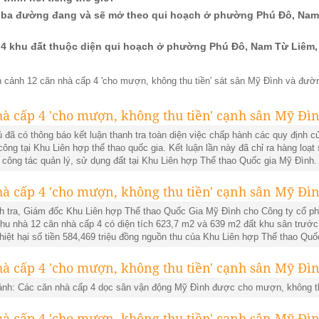
rí ba đường đang và sẽ mở theo qui hoạch ở phường Phú Đô, Nam
rí 4 khu đất thuộc diện qui hoạch ở phường Phú Đô, Nam Từ Liêm,
 cảnh 12 căn nhà cấp 4 'cho mượn, không thu tiền' sát sân Mỹ Đình và đườ
 đã có thông báo kết luận thanh tra toàn diện việc chấp hành các quy định c
 công tại Khu Liên hợp thể thao quốc gia. Kết luận lần này đã chỉ ra hàng loạ
công tác quản lý, sử dụng đất tại Khu Liên hợp Thể thao Quốc gia Mỹ Đình.
anh tra, Giám đốc Khu Liên hợp Thể thao Quốc Gia Mỹ Đình cho Công ty cổ 
 nhà 12 căn nhà cấp 4 có diện tích 623,7 m2 và 639 m2 đất khu sân trước 
hiệt hại số tiền 584,469 triệu đồng nguồn thu của Khu Liên hợp Thể thao Quố
ảnh: Các căn nhà cấp 4 dọc sân vận động Mỹ Đình được cho mượn, không th