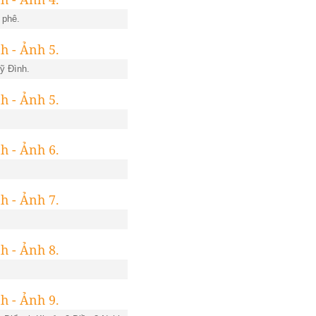
 phê.
ỹ Đình
.