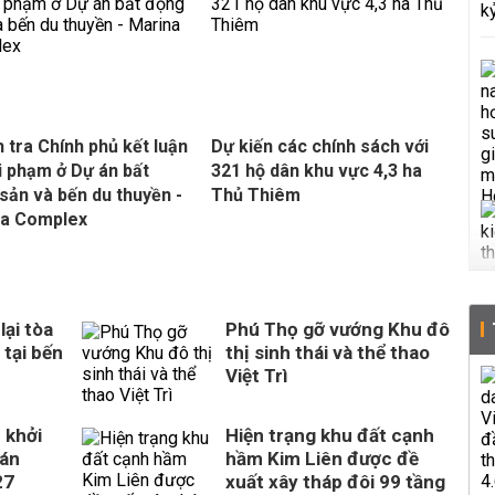
 tra Chính phủ kết luận
Dự kiến các chính sách với
i phạm ở Dự án bất
321 hộ dân khu vực 4,3 ha
sản và bến du thuyền -
Thủ Thiêm
na Complex
ại tòa
Phú Thọ gỡ vướng Khu đô
 tại bến
thị sinh thái và thể thao
Việt Trì
 khởi
Hiện trạng khu đất cạnh
 án
hầm Kim Liên được đề
27
xuất xây tháp đôi 99 tầng