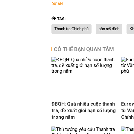
DỰ ÁN
TAG:
Thanh tra Chính phủ
sân mỹ đình
Kh
CÓ THỂ BẠN QUAN TÂM
ĐBQH: Quá nhiều cuộc thanh
Eurow
tra, đề xuất giới hạn số lượng
từ Vă
trong năm
Chính