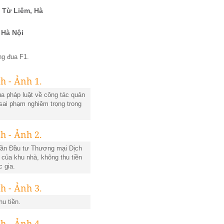
 Từ Liêm, Hà
 Hà Nội
ng đua F1.
ủa pháp luật về công tác quản
t sai phạm nghiêm trọng trong
phần Đầu tư Thương mại Dịch
của khu nhà, không thu tiền
c gia.
u tiền.