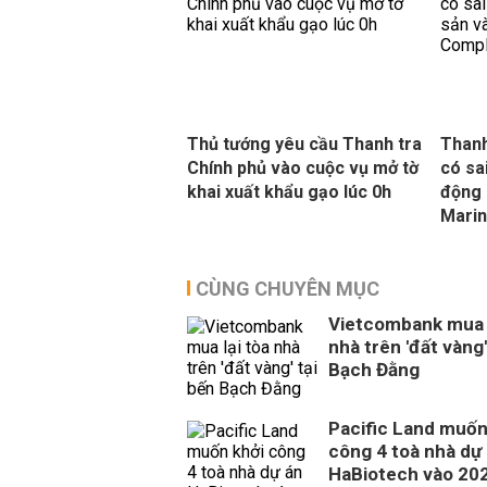
Thủ tướng yêu cầu Thanh tra
Thanh
Chính phủ vào cuộc vụ mở tờ
có sa
khai xuất khẩu gạo lúc 0h
động 
Mari
CÙNG CHUYÊN MỤC
Vietcombank mua l
nhà trên 'đất vàng'
Bạch Đằng
Pacific Land muốn
công 4 toà nhà dự
HaBiotech vào 20