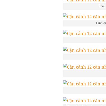
Các 
Hình ả