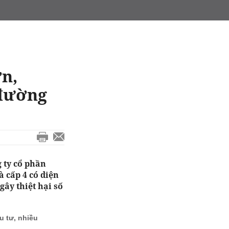
ợn,
 đường
 ty cổ phần
 cấp 4 có diện
gây thiệt hại số
 tư, nhiều