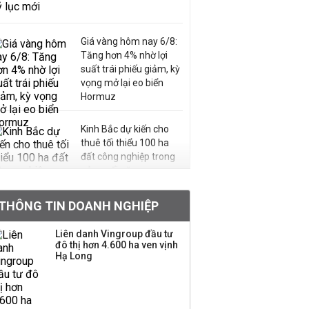
Giá vàng hôm nay 6/8:
Tăng hơn 4% nhờ lợi
suất trái phiếu giảm, kỳ
vọng mở lại eo biển
Hormuz
Kinh Bắc dự kiến cho
thuê tối thiểu 100 ha
đất công nghiệp trong
nửa cuối năm
THÔNG TIN DOANH NGHIỆP
HoREA: Nghị quyết 21
có thể tạo xung lực mới,
góp phần kéo giảm giá
Liên danh Vingroup đầu tư
đô thị hơn 4.600 ha ven vịnh
nhà
Hạ Long
Trung Quốc tung đòn
đáp trả, siết xuất khẩu