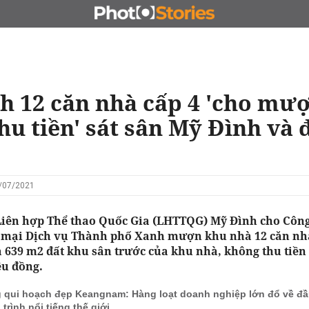
N
CHỦ ĐẦU TƯ
ĐẤU GIÁ - ĐẤU THẦU
KINH DOANH
h 12 căn nhà cấp 4 'cho mư
hu tiền' sát sân Mỹ Đình và
6/07/2021
iên hợp Thể thao Quốc Gia (LHTTQG) Mỹ Đình cho Công
mại Dịch vụ Thành phố Xanh mượn khu nhà 12 căn nhà
à 639 m2 đất khu sân trước của khu nhà, không thu tiền 
ệu đồng.
 qui hoạch đẹp Keangnam: Hàng loạt doanh nghiệp lớn đổ về đầu
trình nổi tiếng thế giới