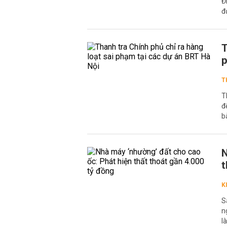
Đ
đ
T
p
T
T
đ
b
N
t
K
S
n
l