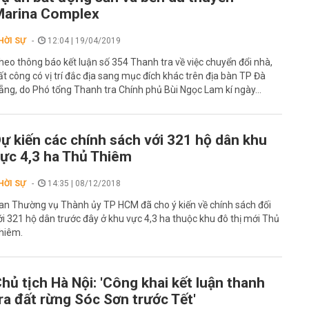
Marina Complex
HỜI SỰ
12:04 | 19/04/2019
heo thông báo kết luận số 354 Thanh tra về việc chuyển đổi nhà,
ất công có vị trí đắc địa sang mục đích khác trên địa bàn TP Đà
ẵng, do Phó tổng Thanh tra Chính phủ Bùi Ngọc Lam kí ngày...
ự kiến các chính sách với 321 hộ dân khu
ực 4,3 ha Thủ Thiêm
HỜI SỰ
14:35 | 08/12/2018
an Thường vụ Thành ủy TP HCM đã cho ý kiến về chính sách đối
ới 321 hộ dân trước đây ở khu vực 4,3 ha thuộc khu đô thị mới Thủ
hiêm.
hủ tịch Hà Nội: 'Công khai kết luận thanh
ra đất rừng Sóc Sơn trước Tết'