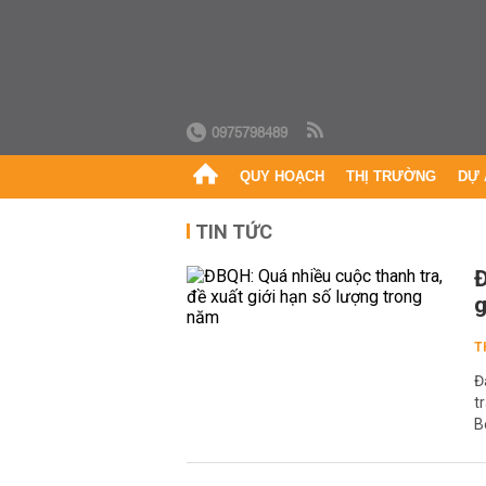
0975798489
QUY HOẠCH
THỊ TRƯỜNG
DỰ 
TIN TỨC
Đ
g
T
Đ
t
B