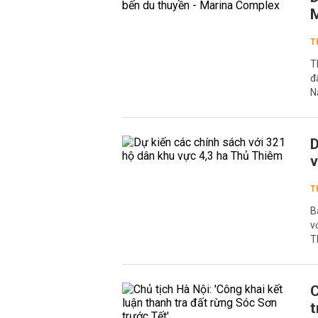
T
T
đ
N
D
v
T
B
v
T
C
t