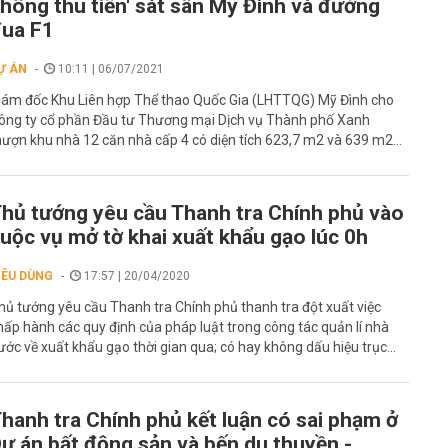
hông thu tiền' sát sân Mỹ Đình và đường
ua F1
Ự ÁN
10:11 | 06/07/2021
iám đốc Khu Liên hợp Thể thao Quốc Gia (LHTTQG) Mỹ Đình cho
ông ty cổ phần Đầu tư Thương mại Dịch vụ Thành phố Xanh
ượn khu nhà 12 căn nhà cấp 4 có diện tích 623,7 m2 và 639 m2...
hủ tướng yêu cầu Thanh tra Chính phủ vào
uộc vụ mở tờ khai xuất khẩu gạo lúc 0h
IÊU DÙNG
17:57 | 20/04/2020
hủ tướng yêu cầu Thanh tra Chính phủ thanh tra đột xuất việc
hấp hành các quy định của pháp luật trong công tác quản lí nhà
ước về xuất khẩu gạo thời gian qua; có hay không dấu hiệu trục...
hanh tra Chính phủ kết luận có sai phạm ở
ự án bất động sản và bến du thuyền -