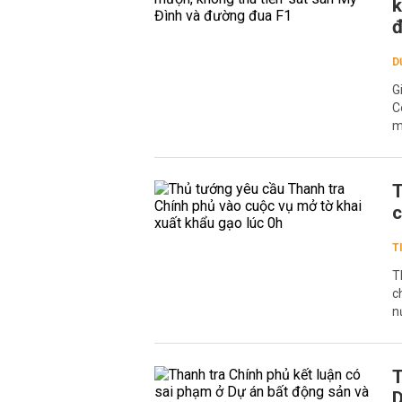
k
đ
D
G
C
m
T
c
T
T
c
n
T
D