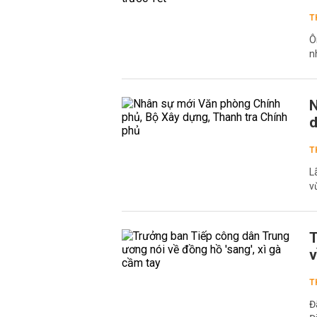
T
Ô
n
N
d
T
L
v
T
v
T
Đ