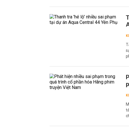
T
A
K
T
s
p
P
p
K
M
t
c