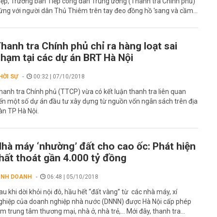
iệp, Trưởng ban Tiếp công dân Trung ương (Thanh tra Chính phủ)
ứng với người dân Thủ Thiêm trên tay đeo đồng hồ 'sang và cầm...
hanh tra Chính phủ chỉ ra hàng loạt sai
hạm tại các dự án BRT Hà Nội
HỜI SỰ
00:32 | 07/10/2018
hanh tra Chính phủ (TTCP) vừa có kết luận thanh tra liên quan
ến một số dự án đầu tư xây dựng từ nguồn vốn ngân sách trên địa
àn TP Hà Nội.
hà máy ‘nhường’ đất cho cao ốc: Phát hiện
hất thoát gần 4.000 tỷ đồng
INH DOANH
06:48 | 05/10/2018
au khi dời khỏi nội đô, hầu hết “đất vàng” từ các nhà máy, xí
ghiệp của doanh nghiệp nhà nước (DNNN) được Hà Nội cấp phép
àm trung tâm thương mại, nhà ở, nhà trẻ,... Mới đây, thanh tra...