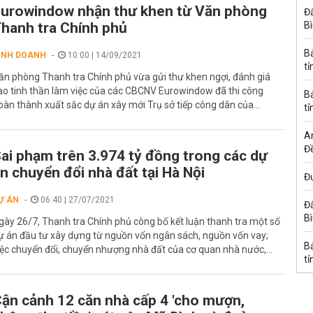
urowindow nhận thư khen từ Văn phòng
Đấ
hanh tra Chính phủ
B
B
INH DOANH
10:00 | 14/09/2021
tỉ
ăn phòng Thanh tra Chính phủ vừa gửi thư khen ngợi, đánh giá
ao tinh thần làm việc của các CBCNV Eurowindow đã thi công
B
oàn thành xuất sắc dự án xây mới Trụ sở tiếp công dân của...
tỉ
A
Đề
ai phạm trên 3.974 tỷ đồng trong các dự
n chuyển đổi nhà đất tại Hà Nội
Đư
Ự ÁN
06:40 | 27/07/2021
Đấ
B
gày 26/7, Thanh tra Chính phủ công bố kết luận thanh tra một số
ự án đầu tư xây dựng từ nguồn vốn ngân sách, nguồn vốn vay;
B
iệc chuyển đổi, chuyển nhượng nhà đất của cơ quan nhà nước,...
tỉ
ận cảnh 12 căn nhà cấp 4 'cho mượn,