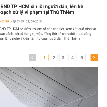
BND TP HCM xin lỗi người dân, lên kế
oạch xử lý vi phạm tại Thủ Thiêm
HỜI SỰ
03:15 | 21/09/2018
BND TP HCM sẽ kiểm tra làm rõ các tình tiết, xem xét quá trình và
oàn cảnh lịch sử từng vụ việc, đồng thời tổ chức đối thoại công
hai, lắng nghe ý kiến, tâm tư của người dân Thủ Thiêm.
1
2
3
4
5