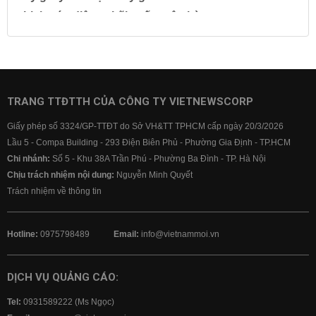
Lịch cúp điện
Lãi suất ngân hàng
Lãi suất tiết kiệm
Lãi suất tiền gửi
Lãi suất ngân hàng Agribank
Lãi suất ngân hàng Sacombank
Lãi suất ngân hàng BIDV
TRANG TTĐTTH CỦA CÔNG TY VIETNEWSCORP
Lãi suất ngân hàng Vietinbank
Giấy phép số 3324/GP-TTĐT do Sở VH&TT TPHCM cấp ngày 20/3/2026
Lãi suất ngân hàng Vietcombank
Lầu 5 - Compa Building - 293 Điện Biên Phủ - Phường Gia Định - TP.HCM
Chi nhánh:
Số 5 - Khu 38A Trần Phú - Phường Ba Đình - TP. Hà Nội
Chịu trách nhiệm nội dung:
Nguyễn Minh Quyết
Trách nhiệm về thông tin
Hotline:
0975798489
Email:
info@vietnammoi.vn
DỊCH VỤ QUẢNG CÁO:
Tel:
0931589222 (Ms Ngọc)