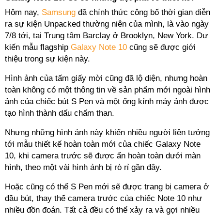
Hôm nay,
Samsung
đã chính thức công bố thời gian diễn
ra sự kiện Unpacked thường niên của mình, là vào ngày
7/8 tới, tại Trung tâm Barclay ở Brooklyn, New York. Dự
kiến mẫu flagship
Galaxy Note 10
cũng sẽ được giới
thiệu trong sự kiện này.
Hình ảnh của tấm giấy mời cũng đã lộ diện, nhưng hoàn
toàn không có một thông tin về sản phẩm mới ngoài hình
ảnh của chiếc bút S Pen và một ống kính máy ảnh được
tạo hình thành dấu chấm than.
Nhưng những hình ảnh này khiến nhiều người liên tưởng
tới mẫu thiết kế hoàn toàn mới của chiếc Galaxy Note
10, khi camera trước sẽ được ẩn hoàn toàn dưới màn
hình, theo một vài hình ảnh bị rò rỉ gần đây.
Hoặc cũng có thể S Pen mới sẽ được trang bị camera ở
đầu bút, thay thế camera trước của chiếc Note 10 như
nhiều đồn đoán. Tất cả đều có thể xảy ra và gợi nhiều