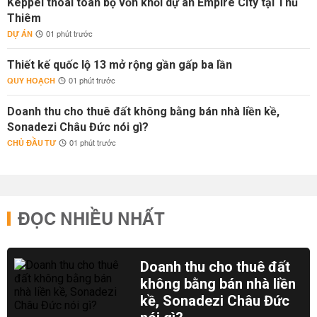
Keppel thoái toàn bộ vốn khỏi dự án Empire City tại Thủ
Thiêm
DỰ ÁN
01 phút trước
Thiết kế quốc lộ 13 mở rộng gần gấp ba lần
QUY HOẠCH
01 phút trước
Doanh thu cho thuê đất không bằng bán nhà liền kề,
Sonadezi Châu Đức nói gì?
CHỦ ĐẦU TƯ
01 phút trước
ĐỌC NHIỀU NHẤT
Doanh thu cho thuê đất
không bằng bán nhà liền
kề, Sonadezi Châu Đức