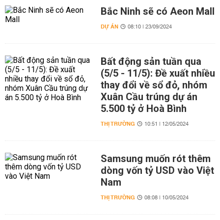
Bắc Ninh sẽ có Aeon Mall
DỰ ÁN
08:10 | 23/09/2024
Bất động sản tuần qua
(5/5 - 11/5): Đề xuất nhiều
thay đổi về sổ đỏ, nhóm
Xuân Cầu trúng dự án
5.500 tỷ ở Hoà Bình
THỊ TRƯỜNG
10:51 | 12/05/2024
Samsung muốn rót thêm
dòng vốn tỷ USD vào Việt
Nam
THỊ TRƯỜNG
08:08 | 10/05/2024