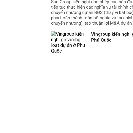
Sun Group kiến nghị cho phép các bên đư
quận
K95)
tiếp tục thực hiện các nghĩa vụ tài chính cò
chuyển nhượng dự án BĐS (thay vì bắt b
Đất đồi để san nền
phải hoàn thành toàn bộ nghĩa vụ tài chín
chuyển nhượng), tạo thuận lợi M&A dự án.
Đất đồi chưa đầm chặ
Vingroup kiến nghị 
K98)
Tại Thị xã
Phú Quốc
Sơn Tây và
Đất đồi chưa đầm chặ
các huyện
K95)
Đất đồi để san
Bảng giá trên theo công bố số 4 n
mức giá trung bình đến chân công tr
loại thuế, phí theo quy định (chưa 
Giá cát đổ nền ở Hà Nội
Giá cát đổ nền tại Hà Nội dao độ
Chủng loại
Cát đen
từ 56.200 đồn
Cát xây
từ 63.500 đồn