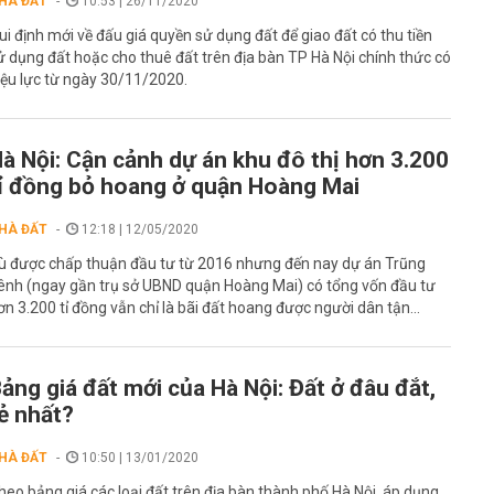
HÀ ĐẤT
10:53 | 26/11/2020
ui định mới về đấu giá quyền sử dụng đất để giao đất có thu tiền
ử dụng đất hoặc cho thuê đất trên địa bàn TP Hà Nội chính thức có
iệu lực từ ngày 30/11/2020.
à Nội: Cận cảnh dự án khu đô thị hơn 3.200
ỉ đồng bỏ hoang ở quận Hoàng Mai
HÀ ĐẤT
12:18 | 12/05/2020
ù được chấp thuận đầu tư từ 2016 nhưng đến nay dự án Trũng
ênh (ngay gần trụ sở UBND quận Hoàng Mai) có tổng vốn đầu tư
ơn 3.200 tỉ đồng vẫn chỉ là bãi đất hoang được người dân tận...
ảng giá đất mới của Hà Nội: Đất ở đâu đắt,
ẻ nhất?
HÀ ĐẤT
10:50 | 13/01/2020
heo bảng giá các loại đất trên địa bàn thành phố Hà Nội, áp dụng