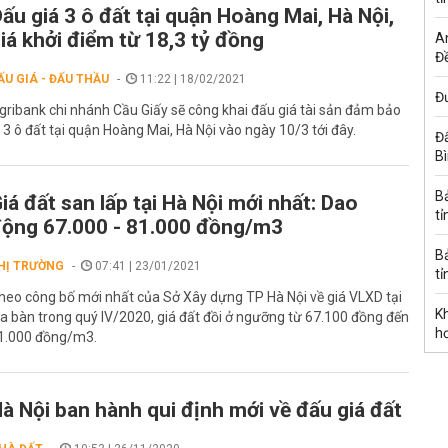
ấu giá 3 ô đất tại quận Hoàng Mai, Hà Nội,
iá khởi điểm từ 18,3 tỷ đồng
A
Đề
ẤU GIÁ - ĐẤU THẦU
11:22 | 18/02/2021
Đư
gribank chi nhánh Cầu Giấy sẽ công khai đấu giá tài sản đảm bảo
à 3 ô đất tại quận Hoàng Mai, Hà Nội vào ngày 10/3 tới đây.
Đấ
B
B
iá đất san lấp tại Hà Nội mới nhất: Dao
tỉ
ộng 67.000 - 81.000 đồng/m3
B
HỊ TRƯỜNG
07:41 | 23/01/2021
tỉ
heo công bố mới nhất của Sở Xây dựng TP Hà Nội về giá VLXD tại
K
ịa bàn trong quý IV/2020, giá đất đồi ở ngưỡng từ 67.100 đồng đến
h
1.000 đồng/m3.
à Nội ban hành qui định mới về đấu giá đất