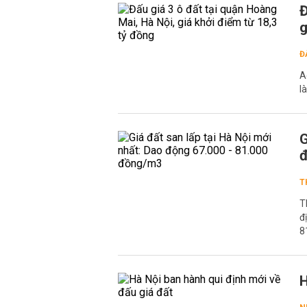
Đ
g
Đ
A
l
G
đ
T
T
đ
8
H