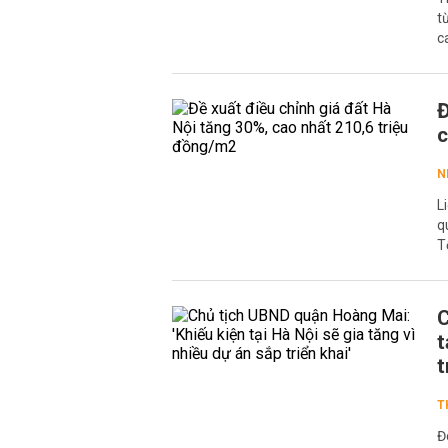
t
c
Đ
c
N
L
q
T
C
t
t
T
Đ