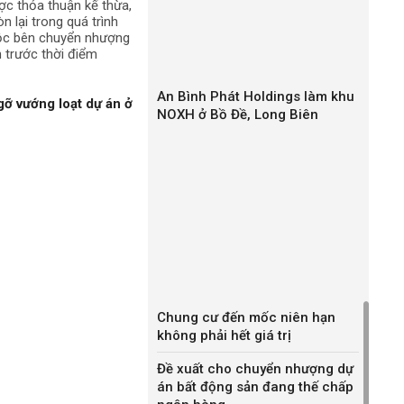
ợc thỏa thuận kế thừa,
76.400 đồng/m3
n lại trong quá trình
uộc bên chuyển nhượng
71.500 đồng/m3
h trước thời điểm
t (loại đất khi đầm đạt
75.500 đồng/m3
An Bình Phát Holdings làm khu
gỡ vướng loạt dự án ở
NOXH ở Bồ Đề, Long Biên
t (loại đất khi đầm đạt
71.000 đồng/m3
67.100 đồng/m3
gày 30/12/2020 của Sở Xây dựng TP Hà Nội. Đây là
ình tại thời điểm đưa ra văn bản và đã bao gồm các
bao gồm VAT).
ng ở mức 56.200 đồng/m3 - 266.300 đồng/m3. Cụ thể:
Chung cư đến mốc niên hạn
Giá
không phải hết giá trị
g/m3 đến 75.900 đồng/m3
Đề xuất cho chuyển nhượng dự
án bất động sản đang thế chấp
g/m3 đến 87.400 đồng/m3