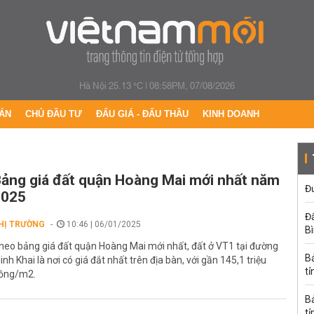
Hà Nội 25.13 °C
|
08:58PM, 07/08/2026
ÁN
CHỦ ĐẦU TƯ
ĐẤU GIÁ - ĐẤU THẦU
KINH DOANH
ảng giá đất quận Hoàng Mai mới nhất năm
Đư
2025
Đấ
HỊ TRƯỜNG
10:46 | 06/01/2025
B
heo bảng giá đất quận Hoàng Mai mới nhất, đất ở VT1 tại đường
B
inh Khai là nơi có giá đắt nhất trên địa bàn, với gần 145,1 triệu
tỉ
ồng/m2.
B
tỉ