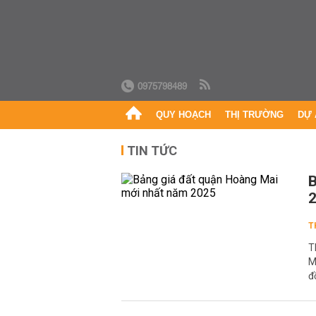
0975798489
QUY HOẠCH
THỊ TRƯỜNG
DỰ 
TIN TỨC
B
T
T
M
đ