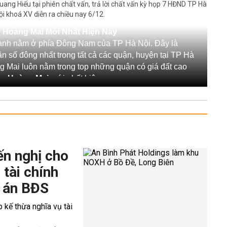
uang Hiếu tại phiên chất vấn, trả lời chất vấn kỳ họp 7 HĐND TP Hà
ội khoá XV diễn ra chiều nay 6/12.
n Hoàng Mai Mới Nhất Hiện Nay
hành nằm ở phía Đông Nam của TP Hà Nội. Đây là
 số đông nhất trong tất cả các quận, huyện tại TP Hà
àng Mai luôn nằm trong top những quận có giá đất cao
ận Hoàng Mai
mới nhất hiện nay.
ất: Dao động 67.000 - 81.000 đồng/m3
dựng TP Hà Nội về giá VLXD tại địa bàn trong quý
ngưỡng từ 67.100 đồng đến 81.000 đồng/m3.
i ghi nhận mức giá cao hơn từ 4.400 - 5.500 đồng/m3
 Giá này không tính hệ số chuyển đổi từ đất thiên
ến nghị cho
 tài chính
oại đất
Giá
 án BĐS
t (loại đất khi đầm đạt
81.000 đồng/m3
t (loại đất khi đầm đạt