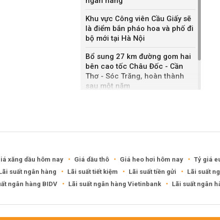
ngân hàng
g đến 266.300 đồng/m3
Khu vực Công viên Cầu Giấy sẽ
là điểm bắn pháo hoa và phố đi
Chủng loại
Giá
bộ mới tại Hà Nội
Cát đen
75.900 đồng/m3
Bổ sung 27 km đường gom hai
à Trưng,
bên cao tốc Châu Đốc - Cần
Tây Hồ,
Cát xây
87.400 đồng/m3
Thơ - Sóc Trăng, hoàn thành
sau một năm
Cát vàng
266.300 đồng/m3
Khánh Hòa đề xuất làm khu đô
Cát đen
63.500 đồng/m3
inh, Sóc
thị hỗn hợp hơn 49.000 tỷ đồng
i,
Cát xây
73.900 đồng/m3
am Từ
Cát vàng
226.800 đồng/m3
iá xăng dầu hôm nay
Giá dầu thô
Giá heo hơi hôm nay
Tỷ giá e
Cát đen
56.200 đồng/m3
 và 8
Lãi suất ngân hàng
Lãi suất tiết kiệm
Lãi suất tiền gửi
Lãi suất n
Phúc
Cát xây
63.500 đồng/m3
, Hoài
uất ngân hàng BIDV
Lãi suất ngân hàng Vietinbank
Lãi suất ngân 
Cát vàng
210.100 đồng/m3
 đen, cát xây, cát vàng) tại 10 quận trung tâm TP Hà