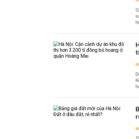
N
Q
s
h
H
t
N
D
K
h
B
r
N
T