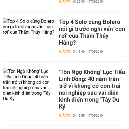
GIẢI TRÍ
23:00 | 17/06/2019
Top 4 Solo cùng Bolero
nói gì trước nghi vấn 'con
rơi' của Thẩm Thúy
Hằng?
GIẢI TRÍ
16:40 | 17/06/2019
'Tôn Ngộ Không' Lục Tiểu
Linh Đồng: 40 năm trăn
trở vì không có con trai
nối nghiệp sau vai diễn
kinh điển trong 'Tây Du
Ký'
GIẢI TRÍ
15:55 | 17/06/2019