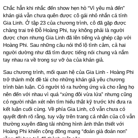
Chắc hẳn khi nhắc đến show hẹn hò “Vì yêu mà đến”
khán giá vẫn chưa quên được cô gái nhỏ nhắn cá tính
Gia Linh. Ở tập 23 của chương trình, cô đã gặp được
chàng trai trẻ Đỗ Hoàng Phi, tuy không phải là người
được chọn nhưng Gia Linh đã lên tiếng và ghép cặp với
Hoàng Phi. Sau những câu nói thổ lộ tình cảm, cả hai
người dường như đã tìm được tiếng nói chung và nắm
tay nhau ra về trong sự vỡ òa của khán giả.
Sau chương trình, mối quan hệ của Gia Linh - Hoàng Phi
trở thành một đề tài cho những khán giả yêu chương
trình bàn luận. Có người tỏ ra hưởng ứng và cho rằng họ
nên đến với nhau vì quá “xứng đôi vừa lứa” nhưng cũng
có người nhận xét nên tìm hiểu thật kỹ trước khi đưa ra
kết luận cuối cùng. Về phía Gia Linh, cô vẫn chưa có
quyết định rõ rằng, tuy vậy trên trang cá nhân của cô vẫn
thường xuyên đăng tải những hình ảnh thân thiết với
Hoàng Phi khiến cộng đồng mạng “đoán già đoán non”