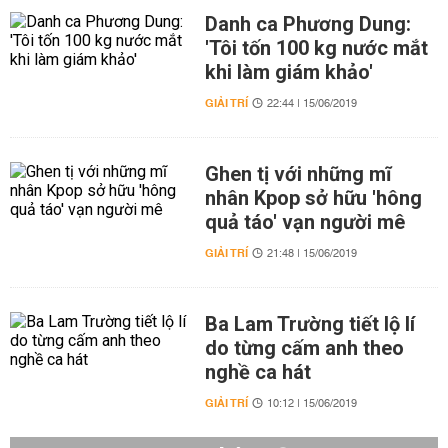
Danh ca Phương Dung:
'Tôi tốn 100 kg nước mắt
khi làm giám khảo'
GIẢI TRÍ
22:44 | 15/06/2019
Ghen tị với những mĩ
nhân Kpop sở hữu 'hông
quả táo' vạn người mê
GIẢI TRÍ
21:48 | 15/06/2019
Ba Lam Trường tiết lộ lí
do từng cấm anh theo
nghề ca hát
GIẢI TRÍ
10:12 | 15/06/2019