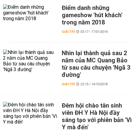
Điểm danh những
gameshow 'hút khách'
trong năm 2018
GIẢI TRÍ
03:17 | 17/01/2019
Nhìn lại thành quả sau 2
năm của MC Quang Bảo
từ sau câu chuyện 'Ngã 3
đường'
GIẢI TRÍ
23:15 | 14/10/2018
Đêm hội chào tân sinh
viên ĐH Y Hà Nội đầy
sáng tạo với phiên bản 'Vì
Y mà đến'