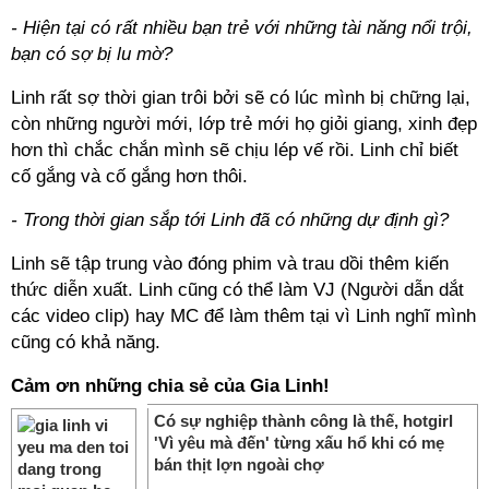
- Hiện tại có rất nhiều bạn trẻ với những tài năng nổi trội,
bạn có sợ bị lu mờ?
Linh rất sợ thời gian trôi bởi sẽ có lúc mình bị chững lại,
còn những người mới, lớp trẻ mới họ giỏi giang, xinh đẹp
hơn thì chắc chắn mình sẽ chịu lép vế rồi. Linh chỉ biết
cố gắng và cố gắng hơn thôi.
- Trong thời gian sắp tới Linh đã có những dự định gì?
Linh sẽ tập trung vào đóng phim và trau dồi thêm kiến
thức diễn xuất. Linh cũng có thể làm VJ (Người dẫn dắt
các video clip) hay MC để làm thêm tại vì Linh nghĩ mình
cũng có khả năng.
Cảm ơn những chia sẻ của Gia Linh!
Có sự nghiệp thành công là thế, hotgirl
'Vì yêu mà đến' từng xấu hổ khi có mẹ
bán thịt lợn ngoài chợ