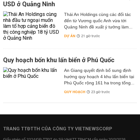
USD ở Quảng Ninh
Thái An Holdings cùng các đối tác
đến từ Vương quốc Anh vừa tới
Quảng Ninh đề xuất ý tưởng làm...
DỰ ÁN
21 giờ trước
Quy hoạch bốn khu lấn biển ở Phú Quốc
An Giang quyết định bổ sung định
hướng quy hoạch 4 khu lấn biển tại
Phú Quốc rộng 161 ha trong tổng...
QUY HOẠCH
23 giờ trước
TRANG TTĐTTH CỦA CÔNG TY VIETNEWSCORP
Giấy phép số 3324/GP-TTĐT do Sở VH&TT TPHCM cấp ngày 20/3/2026