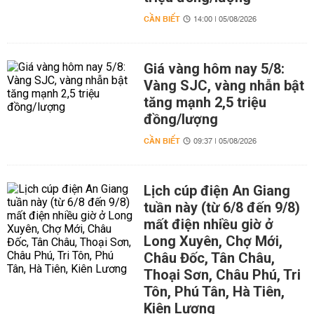
CẦN BIẾT
14:00 | 05/08/2026
Giá vàng hôm nay 5/8:
Vàng SJC, vàng nhẫn bật
tăng mạnh 2,5 triệu
đồng/lượng
CẦN BIẾT
09:37 | 05/08/2026
Lịch cúp điện An Giang
tuần này (từ 6/8 đến 9/8)
mất điện nhiều giờ ở
Long Xuyên, Chợ Mới,
Châu Đốc, Tân Châu,
Thoại Sơn, Châu Phú, Tri
Tôn, Phú Tân, Hà Tiên,
Kiên Lương