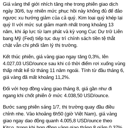
Giá vàng thế giới nhích tăng nhẹ trong phiên giao dịch
ngày 30/6, tuy nhiên mức phục hồi này không đủ để đảo
ngược xu hướng giảm của cả quý. Kim loại quý khép lại
quý II với mức sụt giảm mạnh nhất trong khoảng 13
năm, khi áp lực từ lạm phát và kỳ vọng Cục Dự trữ Liên
bang Mỹ (Fed) tiếp tục duy trì chính sách tiền tệ thắt
chặt vẫn chi phối tâm lý thị trường.
Kết thúc phiên, giá vàng giao ngay tăng 0,3%, lên
4.027,03 USD/ounce sau khi có thời điểm rơi xuống vùng
thấp nhất kể từ tháng 11 năm ngoái. Tính từ đầu tháng 6,
giá vàng đã mất khoảng 11,2%.
Đối với hợp đồng vàng giao tháng 8, giá gần như đi
ngang khi chốt phiên ở mức 4.038,50 USD/ounce.
Bước sang phiên sáng 1/7, thị trường quay đầu điều
chỉnh nhẹ. Vào khoảng 6h50 (giờ Việt Nam), giá vàng
giao ngay dao động quanh 4.005,8 USD/ounce theo
Kitco, trong khi hợp đồng vàng giao tháng 8 giảm 0,37%