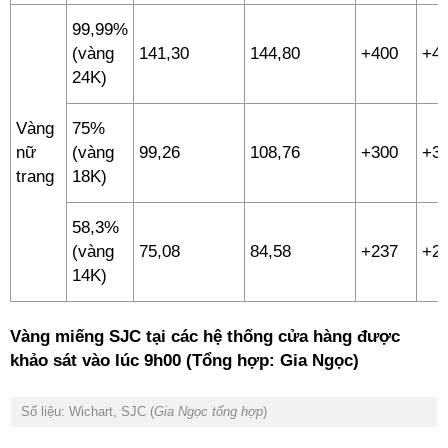
99,99%
(vàng
141,30
144,80
+400
+4
24K)
Vàng
75%
nữ
(vàng
99,26
108,76
+300
+3
trang
18K)
58,3%
(vàng
75,08
84,58
+237
+2
14K)
Vàng miếng SJC tại các hệ thống cửa hàng được
khảo sát vào lúc 9h00 (Tổng hợp: Gia Ngọc)
Số liệu: Wichart, SJC (
Gia Ngọc tổng hợp
)