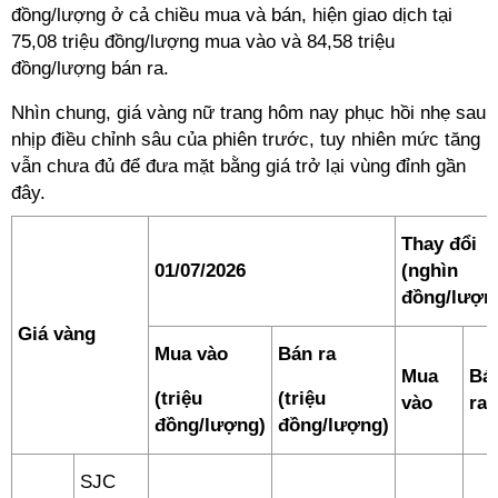
đồng/lượng ở cả chiều mua và bán, hiện giao dịch tại
75,08 triệu đồng/lượng mua vào và 84,58 triệu
đồng/lượng bán ra.
Nhìn chung, giá vàng nữ trang hôm nay phục hồi nhẹ sau
nhịp điều chỉnh sâu của phiên trước, tuy nhiên mức tăng
vẫn chưa đủ để đưa mặt bằng giá trở lại vùng đỉnh gần
đây.
Thay đổi
01/07/2026
(nghìn
đồng/lượn
Giá vàng
Mua vào
Bán ra
Mua
Bá
(triệu
(triệu
vào
ra
đồng/lượng)
đồng/lượng)
SJC