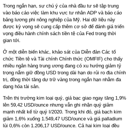
Trong ngắn hạn, sự chú ý của nhà đầu tư sẽ tập trung
vào báo cáo việc làm khu vực tư nhân ADP và báo cáo
bảng lương phi nông nghiệp của Mỹ. Hai dữ liệu này
được kỳ vọng sẽ cung cấp thêm cơ sở để đánh giá triển
vọng điều hành chính sách tiền tệ của Fed trong thời
gian tới.
Ở một diễn biến khác, khảo sát của Diễn đàn Các tổ
chức Tiền tệ và Tài chính Chính thức (OMFIF) cho thấy
nhiều ngân hàng trung ương đang có xu hướng giảm tỷ
trọng nắm giữ đồng USD trong dài hạn do rủi ro địa chính
trị, đồng thời tăng dự trữ vàng trong ngắn hạn nhằm đa
dạng hóa tài sản.
Trên thị trường kim loại quý, giá bạc giao ngay tăng 1,9%
lên 59,42 USD/ounce nhưng vẫn ghi nhận quý giảm
mạnh nhất kể từ quý I/2020. Trong khi đó, giá bạch kim
giảm 1,6% xuống 1.549,47 USD/ounce và giá palladium
lùi 0,6% còn 1.206,17 USD/ounce. Cả hai kim loại đều