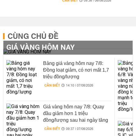
CẦN BIẾT
09:38 | 06/08/2026
CÙNG CHỦ ĐỀ
GIÁ VÀNG HÔM NAY
Bảng giá vàng hôm nay 7/8:
Đồng loạt giảm, có nơi mất 1,7
triệu đồng/lượng
CẦN BIẾT
14:10 | 07/08/2026
Giá vàng hôm nay 7/8: Quay
đầu giảm hơn 1 triệu
đồng/lượng sau hai ngày tăng
liên tiếp
CẦN BIẾT
09:37 | 07/08/2026