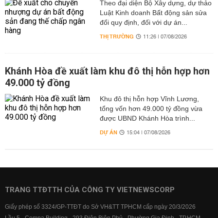
Theo đại diện Bộ Xây dựng, dự thảo
Luật Kinh doanh Bất động sản sửa
đổi quy định, đối với dự án...
THỊ TRƯỜNG
11:26 | 07/08/2026
Khánh Hòa đề xuất làm khu đô thị hỗn hợp hơn
49.000 tỷ đồng
Khu đô thị hỗn hợp Vĩnh Lương,
tổng vốn hơn 49.000 tỷ đồng vừa
được UBND Khánh Hòa trình...
DỰ ÁN
15:04 | 07/08/2026
TRANG TTĐTTH CỦA CÔNG TY VIETNEWSCORP
Giấy phép số 3324/GP-TTĐT do Sở VH&TT TPHCM cấp ngày 20/3/2026