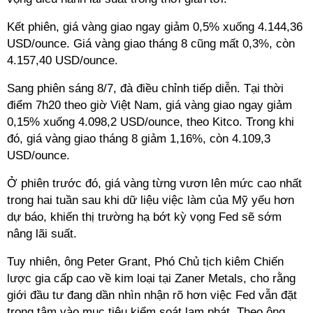
Kết phiên, giá vàng giao ngay giảm 0,5% xuống 4.144,36
USD/ounce. Giá vàng giao tháng 8 cũng mất 0,3%, còn
4.157,40 USD/ounce.
Sang phiên sáng 8/7, đà điều chỉnh tiếp diễn. Tại thời
điểm 7h20 theo giờ Việt Nam, giá vàng giao ngay giảm
0,15% xuống 4.098,2 USD/ounce, theo Kitco. Trong khi
đó, giá vàng giao tháng 8 giảm 1,16%, còn 4.109,3
USD/ounce.
Ở phiên trước đó, giá vàng từng vươn lên mức cao nhất
trong hai tuần sau khi dữ liệu việc làm của Mỹ yếu hơn
dự báo, khiến thị trường hạ bớt kỳ vọng Fed sẽ sớm
nâng lãi suất.
Tuy nhiên, ông Peter Grant, Phó Chủ tịch kiêm Chiến
lược gia cấp cao về kim loại tại Zaner Metals, cho rằng
giới đầu tư đang dần nhìn nhận rõ hơn việc Fed vẫn đặt
trọng tâm vào mục tiêu kiểm soát lạm phát. Theo ông,