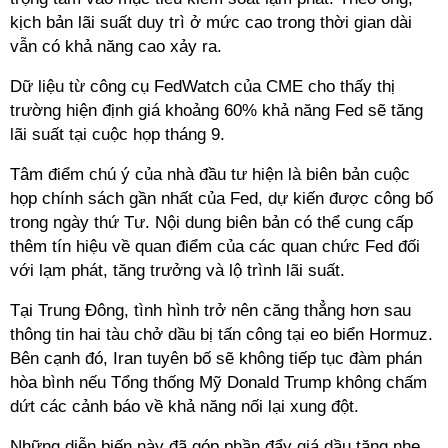
kịch bản lãi suất duy trì ở mức cao trong thời gian dài
vẫn có khả năng cao xảy ra.
Dữ liệu từ công cụ FedWatch của CME cho thấy thị
trường hiện định giá khoảng 60% khả năng Fed sẽ tăng
lãi suất tại cuộc họp tháng 9.
Tâm điểm chú ý của nhà đầu tư hiện là biên bản cuộc
họp chính sách gần nhất của Fed, dự kiến được công bố
trong ngày thứ Tư. Nội dung biên bản có thể cung cấp
thêm tín hiệu về quan điểm của các quan chức Fed đối
với lạm phát, tăng trưởng và lộ trình lãi suất.
Tại Trung Đông, tình hình trở nên căng thẳng hơn sau
thông tin hai tàu chở dầu bị tấn công tại eo biển Hormuz.
Bên cạnh đó, Iran tuyên bố sẽ không tiếp tục đàm phán
hòa bình nếu Tổng thống Mỹ Donald Trump không chấm
dứt các cảnh báo về khả năng nối lại xung đột.
Những diễn biến này đã góp phần đẩy giá dầu tăng nhẹ,