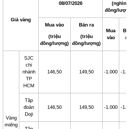
08/07/2026
(nghìn
đồng/lượn
Giá vàng
Mua vào
Bán ra
Mua
Bá
(triệu
(triệu
vào
r
đồng/lượng)
đồng/lượng)
SJC
chi
nhánh
146,50
149,50
-1.000
-1.
TP
HCM
Tập
đoàn
146,50
149,50
-1.000
-1.
Doji
Vàng
miếng
Tập