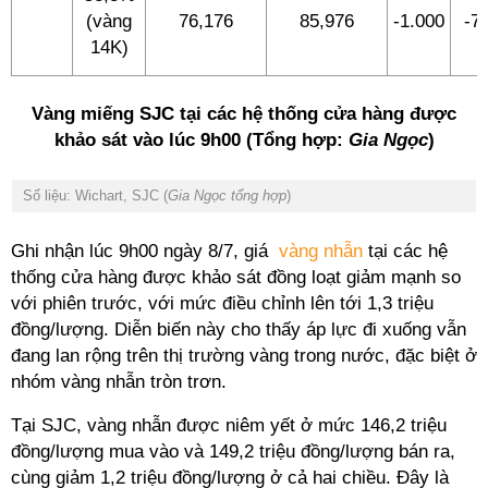
(vàng
76,176
85,976
-1.000
-7
14K)
Vàng miếng SJC tại các hệ thống cửa hàng được
khảo sát vào lúc 9h00 (Tổng hợp:
Gia Ngọc
)
Số liệu: Wichart, SJC (
Gia Ngọc tổng hợp
)
Ghi nhận lúc 9h00 ngày 8/7, giá
vàng nhẫn
tại các hệ
thống cửa hàng được khảo sát đồng loạt giảm mạnh so
với phiên trước, với mức điều chỉnh lên tới 1,3 triệu
đồng/lượng. Diễn biến này cho thấy áp lực đi xuống vẫn
đang lan rộng trên thị trường vàng trong nước, đặc biệt ở
nhóm vàng nhẫn tròn trơn.
Tại SJC, vàng nhẫn được niêm yết ở mức 146,2 triệu
đồng/lượng mua vào và 149,2 triệu đồng/lượng bán ra,
cùng giảm 1,2 triệu đồng/lượng ở cả hai chiều. Đây là