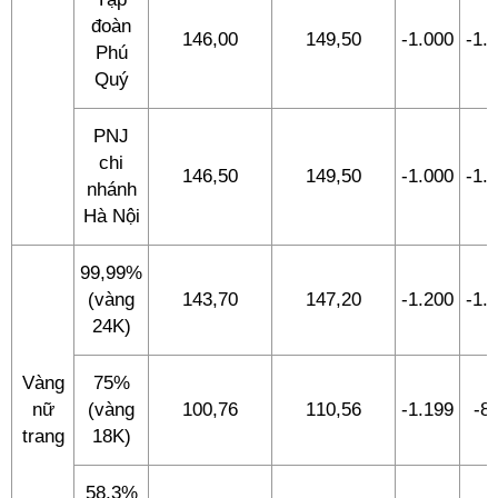
đoàn
146,00
149,50
-1.000
-1.
Phú
Quý
PNJ
chi
146,50
149,50
-1.000
-1.
nhánh
Hà Nội
99,99%
(vàng
143,70
147,20
-1.200
-1.
24K)
Vàng
75%
nữ
(vàng
100,76
110,56
-1.199
-8
trang
18K)
58,3%