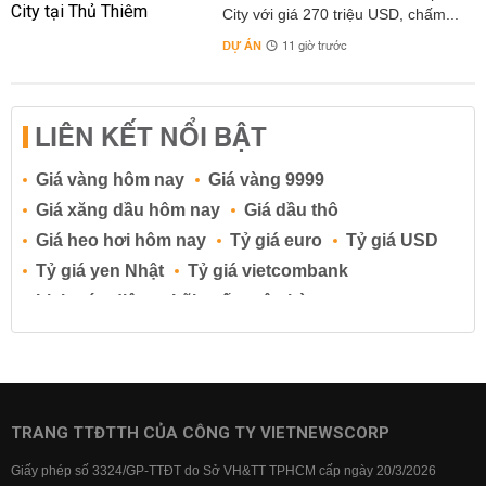
City với giá 270 triệu USD, chấm...
DỰ ÁN
11 giờ trước
LIÊN KẾT NỔI BẬT
Giá vàng hôm nay
Giá vàng 9999
Giá xăng dầu hôm nay
Giá dầu thô
Giá heo hơi hôm nay
Tỷ giá euro
Tỷ giá USD
Tỷ giá yen Nhật
Tỷ giá vietcombank
Lịch cúp điện
Lãi suất ngân hàng
Lãi suất tiết kiệm
Lãi suất tiền gửi
Lãi suất ngân hàng Agribank
Lãi suất ngân hàng Sacombank
Lãi suất ngân hàng BIDV
TRANG TTĐTTH CỦA CÔNG TY VIETNEWSCORP
Lãi suất ngân hàng Vietinbank
Giấy phép số 3324/GP-TTĐT do Sở VH&TT TPHCM cấp ngày 20/3/2026
Lãi suất ngân hàng Vietcombank