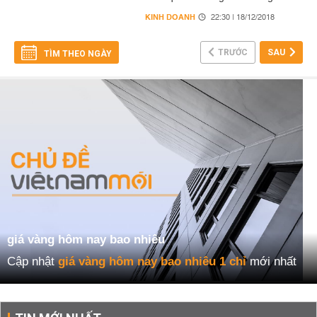
KINH DOANH
22:30 | 18/12/2018
TRƯỚC
SAU
TÌM THEO NGÀY
giá vàng hôm nay bao nhiêu
Cập nhật
giá vàng hôm nay bao nhiêu 1 chỉ
mới nhất