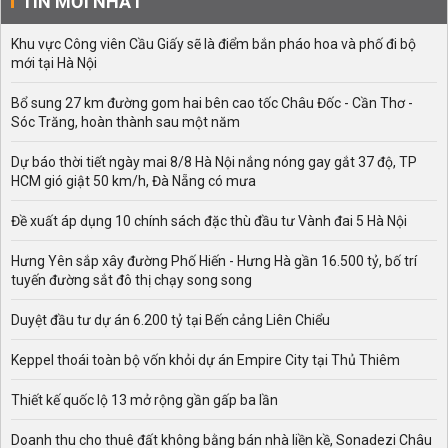
TIN MỚI NHẤT
Khu vực Công viên Cầu Giấy sẽ là điểm bắn pháo hoa và phố đi bộ
mới tại Hà Nội
Bổ sung 27 km đường gom hai bên cao tốc Châu Đốc - Cần Thơ -
Sóc Trăng, hoàn thành sau một năm
Dự báo thời tiết ngày mai 8/8 Hà Nội nắng nóng gay gắt 37 độ, TP
HCM gió giật 50 km/h, Đà Nẵng có mưa
Đề xuất áp dụng 10 chính sách đặc thù đầu tư Vành đai 5 Hà Nội
Hưng Yên sắp xây đường Phố Hiến - Hưng Hà gần 16.500 tỷ, bố trí
tuyến đường sắt đô thị chạy song song
Duyệt đầu tư dự án 6.200 tỷ tại Bến cảng Liên Chiểu
Keppel thoái toàn bộ vốn khỏi dự án Empire City tại Thủ Thiêm
Thiết kế quốc lộ 13 mở rộng gần gấp ba lần
Doanh thu cho thuê đất không bằng bán nhà liền kề, Sonadezi Châu