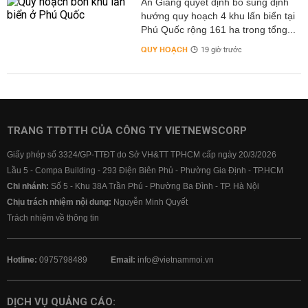
An Giang quyết định bổ sung định
hướng quy hoạch 4 khu lấn biển tại
Phú Quốc rộng 161 ha trong tổng...
QUY HOẠCH
19 giờ trước
TRANG TTĐTTH CỦA CÔNG TY VIETNEWSCORP
Giấy phép số 3324/GP-TTĐT do Sở VH&TT TPHCM cấp ngày 20/3/2026
Lầu 5 - Compa Building - 293 Điện Biên Phủ - Phường Gia Định - TP.HCM
Chi nhánh:
Số 5 - Khu 38A Trần Phú - Phường Ba Đình - TP. Hà Nội
Chịu trách nhiệm nội dung:
Nguyễn Minh Quyết
Trách nhiệm về thông tin
Hotline:
0975798489
Email:
info@vietnammoi.vn
DỊCH VỤ QUẢNG CÁO: