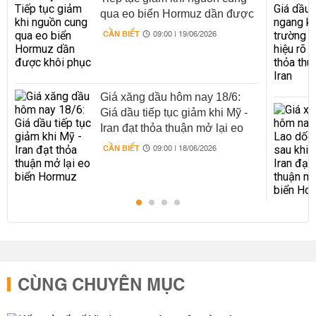
qua eo biển Hormuz dần được
khôi phục
CẦN BIẾT
09:00 | 19/06/2026
Giá xăng dầu hôm nay 18/6:
Giá dầu tiếp tục giảm khi Mỹ -
Iran đạt thỏa thuận mở lại eo
biển Hormuz
CẦN BIẾT
09:00 | 18/06/2026
CÙNG CHUYÊN MỤC