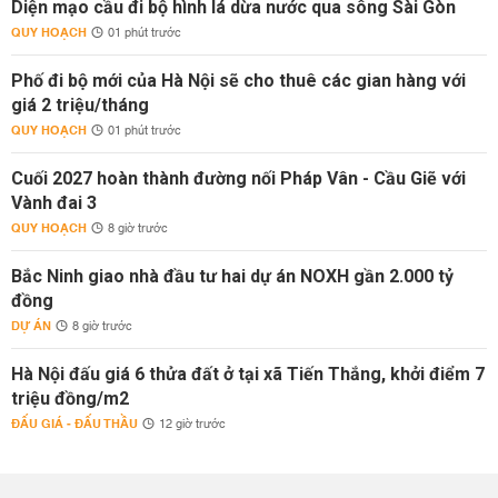
Diện mạo cầu đi bộ hình lá dừa nước qua sông Sài Gòn
QUY HOẠCH
01 phút trước
Phố đi bộ mới của Hà Nội sẽ cho thuê các gian hàng với
giá 2 triệu/tháng
QUY HOẠCH
01 phút trước
Cuối 2027 hoàn thành đường nối Pháp Vân - Cầu Giẽ với
Vành đai 3
QUY HOẠCH
8 giờ trước
Bắc Ninh giao nhà đầu tư hai dự án NOXH gần 2.000 tỷ
đồng
DỰ ÁN
8 giờ trước
Hà Nội đấu giá 6 thửa đất ở tại xã Tiến Thắng, khởi điểm 7
triệu đồng/m2
ĐẤU GIÁ - ĐẤU THẦU
12 giờ trước