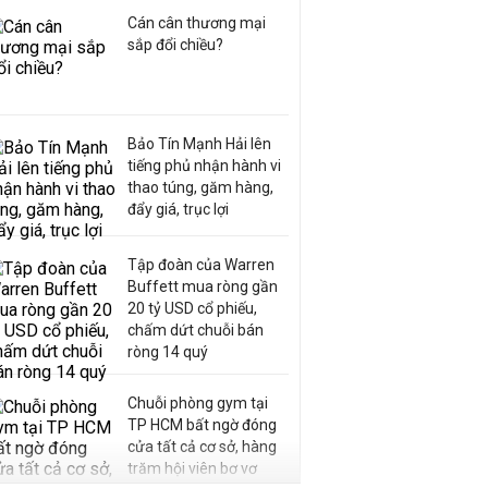
Cán cân thương mại
sắp đổi chiều?
Bảo Tín Mạnh Hải lên
tiếng phủ nhận hành vi
thao túng, găm hàng,
đẩy giá, trục lợi
Tập đoàn của Warren
Buffett mua ròng gần
20 tỷ USD cổ phiếu,
chấm dứt chuỗi bán
ròng 14 quý
Chuỗi phòng gym tại
TP HCM bất ngờ đóng
cửa tất cả cơ sở, hàng
trăm hội viên bơ vơ