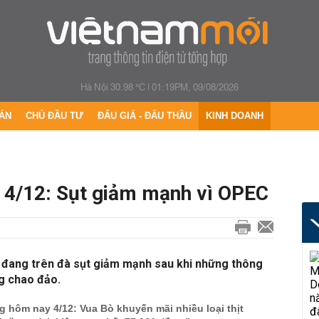
Hà Nội 30.98 °C
|
01:19PM, 09/08/2026
ÁN
CHỦ ĐẦU TƯ
ĐẤU GIÁ - ĐẤU THẦU
KINH DOANH
 4/12: Sụt giảm mạnh vì OPEC
 đang trên đà sụt giảm mạnh sau khi những thông
ng chao đảo.
ng hôm nay 4/12: Vua Bò khuyến mãi nhiều loại thịt