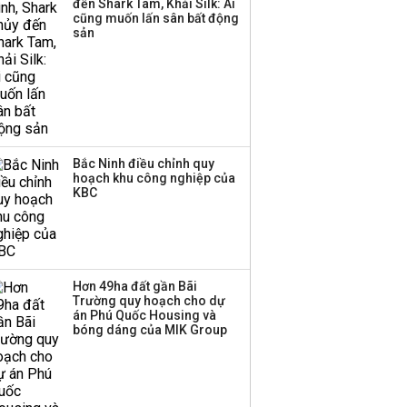
đến Shark Tam, Khải Silk: Ai
thương mại hàng đầu?
cũng muốn lấn sân bất động
sản
Bắc Ninh điều chỉnh quy
hoạch khu công nghiệp của
KBC
Hơn 49ha đất gần Bãi
Trường quy hoạch cho dự
án Phú Quốc Housing và
bóng dáng của MIK Group