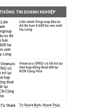
Chân dung ông chủ kín
THÔNG TIN DOANH NGHIỆP
tiếng đứng sau tiệm
vàng Mi Hồng: Từ phụ
Liên danh Vingroup đầu tư
xe, sửa đồ điện tử cũ
đô thị hơn 4.600 ha ven vịnh
đến gây dựng thương
Hạ Long
hiệu hơn 35 năm tuổi
SSI Research chỉ ra hai
yếu tố quyết định động
lực tăng trưởng nửa
cuối năm
Vinaruco (VRG) có lãi trở lại
nhờ hợp đồng thuê đất tại
PNJ công bố thông tin
KCN Cộng Hòa
bất thường liên quan
đến vấn đề nộp thuế
Ông Trump sắp có
quyền tùy ý áp thuế
Từ Shark Bình, Shark Thủy
100% lên những đối tác