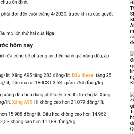
n chưa ổn định.
phải đợi đến cuối tháng 4/2020, trước khi ra các quyết
dầu mỏ lớn thứ hai của Nga.
ước hôm nay
ính đã công bố phương án điều hành giá xăng dầu, áp
g/lít; Xăng A95 tăng 283 đồng/lít.
Dầu diesel
tăng 25
ng/lít; Dầu mazut 180CST 3,5S: giảm 754 đồng/kg.
g xăng dầu tiêu dùng phổ biến trên thị trường là: Xăng
g/lít;
Xăng A95
-III không cao hơn 21.079 đồng/lít;
hơn 15.988 đồng/lít; Dầu hỏa không cao hơn 14.962
 3,5S không cao hơn 11.188 đồng/kg.