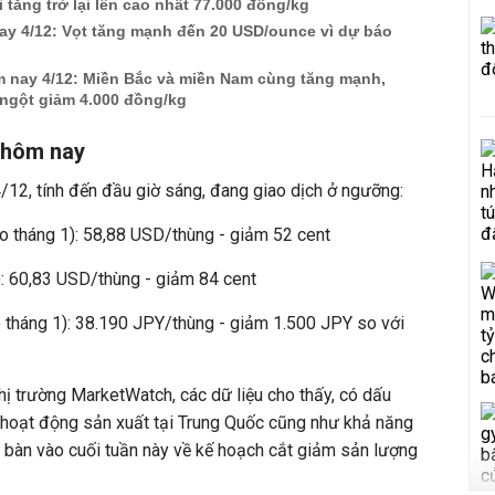
i tăng trở lại lên cao nhất 77.000 đồng/kg
ay 4/12: Vọt tăng mạnh đến 20 USD/ounce vì dự báo
m nay 4/12: Miền Bắc và miền Nam cùng tăng mạnh,
 ngột giảm 4.000 đồng/kg
i hôm nay
12, tính đến đầu giờ sáng, đang giao dịch ở ngưỡng:
o tháng 1): 58,88 USD/thùng - giảm 52 cent
1): 60,83 USD/thùng - giảm 84 cent
 tháng 1): 38.190 JPY/thùng - giảm 1.500 JPY so với
hị trường MarketWatch, các dữ liệu cho thấy, có dấu
g hoạt động sản xuất tại Trung Quốc cũng như khả năng
bàn vào cuối tuần này về kế hoạch cắt giảm sản lượng