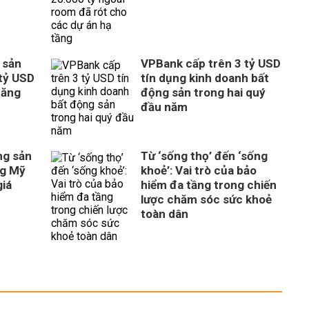
 sản
VPBank cấp trên 3 tỷ USD
tỷ USD
tín dụng kinh doanh bất
tăng
động sản trong hai quý
đầu năm
ng sản
Từ ‘sống thọ’ đến ‘sống
ng Mỹ
khoẻ’: Vai trò của bảo
giá
hiểm đa tầng trong chiến
lược chăm sóc sức khoẻ
toàn dân