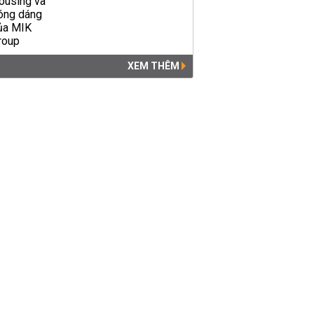
XEM THÊM
Giá xăng dầu hôm nay 7/5:
Duy trì giảm sản lượng,
nhiên liệu tăng lên ngưỡng...
TIÊU DÙNG
05:42 | 07/05/2020