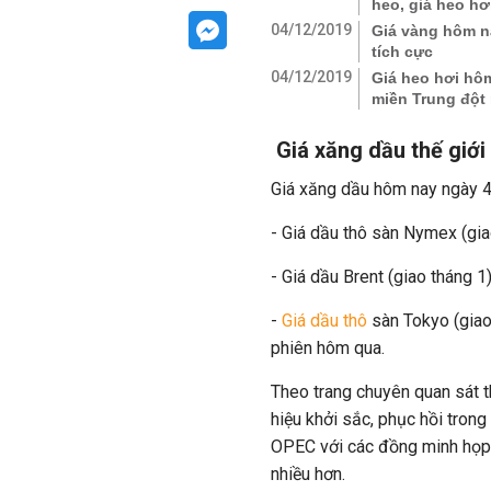
heo, giá heo hơ
04/12/2019
Giá vàng hôm n
tích cực
04/12/2019
Giá heo hơi hô
miền Trung đột
Giá xăng dầu thế giớ
Giá xăng dầu hôm nay ngày 4/
- Giá dầu thô sàn Nymex (gia
- Giá dầu Brent (giao tháng 
-
Giá dầu thô
sàn Tokyo (giao
phiên hôm qua.
Theo trang chuyên quan sát t
hiệu khởi sắc, phục hồi tron
OPEC với các đồng minh họp 
nhiều hơn.