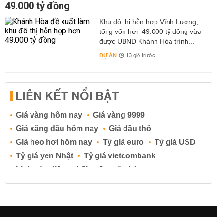
49.000 tỷ đồng
Khu đô thị hỗn hợp Vĩnh Lương,
tổng vốn hơn 49.000 tỷ đồng vừa
được UBND Khánh Hòa trình...
DỰ ÁN
13 giờ trước
LIÊN KẾT NỔI BẬT
Giá vàng hôm nay
Giá vàng 9999
Giá xăng dầu hôm nay
Giá dầu thô
Giá heo hơi hôm nay
Tỷ giá euro
Tỷ giá USD
Tỷ giá yen Nhật
Tỷ giá vietcombank
Lịch cúp điện
Lãi suất ngân hàng
Lãi suất tiết kiệm
Lãi suất tiền gửi
Lãi suất ngân hàng Agribank
Lãi suất ngân hàng Sacombank