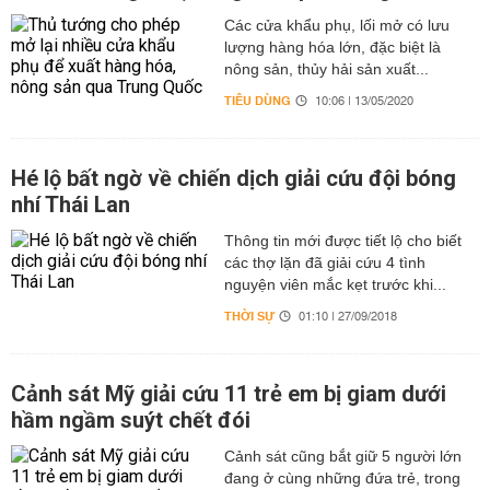
Các cửa khẩu phụ, lối mở có lưu
lượng hàng hóa lớn, đặc biệt là
nông sản, thủy hải sản xuất...
TIÊU DÙNG
10:06 | 13/05/2020
Hé lộ bất ngờ về chiến dịch giải cứu đội bóng
nhí Thái Lan
Thông tin mới được tiết lộ cho biết
các thợ lặn đã giải cứu 4 tình
nguyện viên mắc kẹt trước khi...
THỜI SỰ
01:10 | 27/09/2018
Cảnh sát Mỹ giải cứu 11 trẻ em bị giam dưới
hầm ngầm suýt chết đói
Cảnh sát cũng bắt giữ 5 người lớn
đang ở cùng những đứa trẻ, trong