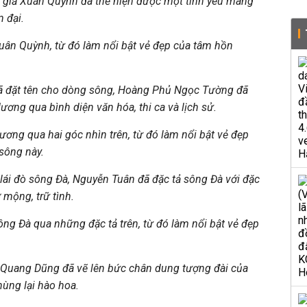
c giả Xuân Quỳnh đã thể hiện được một tình yêu mang
n đại.
xuân Quỳnh, từ đó làm nổi bật vẻ đẹp của tâm hồn
đã đặt tên cho dòng sông, Hoàng Phủ Ngọc Tường đã
ơng qua bình diện văn hóa, thi ca và lịch sử.
ơng qua hai góc nhìn trên, từ đó làm nổi bật vẻ đẹp
sông này.
lái đò sông Đà, Nguyễn Tuân đã đặc tả sông Đà với đặc
 mộng, trữ tình.
ng Đà qua những đặc tả trên, từ đó làm nổi bật vẻ đẹp
, Quang Dũng đã vẽ lên bức chân dung tượng đài của
hùng lại hào hoa.