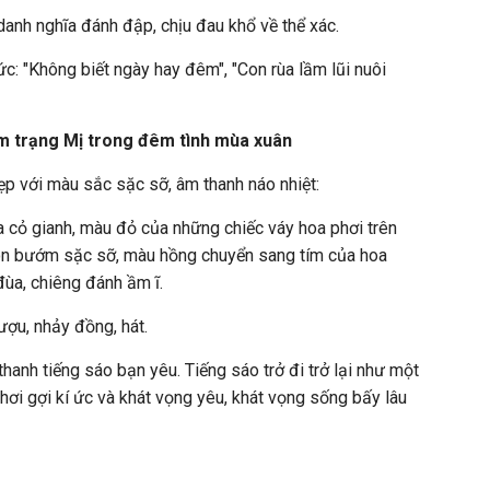
danh nghĩa đánh đập, chịu đau khổ về thể xác.
hức: "Không biết ngày hay đêm", "Con rùa lầm lũi nuôi
âm trạng Mị trong đêm tình mùa xuân
ẹp với màu sắc sặc sỡ, âm thanh náo nhiệt:
 cỏ gianh, màu đỏ của những chiếc váy hoa phơi trên
n bướm sặc sỡ, màu hồng chuyển sang tím của hoa
 đùa, chiêng đánh ầm ĩ.
ượu, nhảy đồng, hát.
hanh tiếng sáo bạn yêu. Tiếng sáo trở đi trở lại như một
hơi gợi kí ức và khát vọng yêu, khát vọng sống bấy lâu