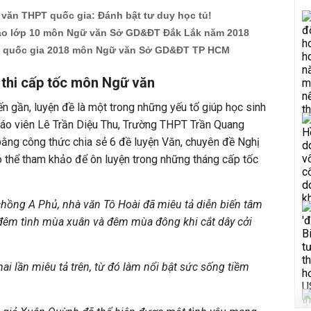
 văn THPT quốc gia: Đánh bật tư duy học tủ!
vào lớp 10 môn Ngữ văn Sở GD&ĐT Đắk Lắk năm 2018
T quốc gia 2018 môn Ngữ văn Sở GD&ĐT TP HCM
 thi cấp tốc môn Ngữ văn
n gần, luyện đề là một trong những yếu tố giúp học sinh
giáo viên Lê Trần Diệu Thu, Trường THPT Trần Quang
bằng công thức chia sẻ 6 đề luyện Văn, chuyên đề Nghị
ó thể tham khảo để ôn luyện trong những tháng cấp tốc
hồng A Phủ, nhà văn Tô Hoài đã miêu tả diễn biến tâm
 đêm tình mùa xuân và đêm mùa đông khi cắt dây cởi
ai lần miêu tả trên, từ đó làm nổi bật sức sống tiềm