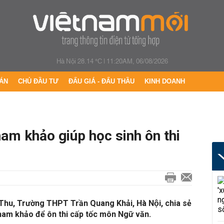
Hà Nội 28.14 °C
|
11:20AM, 06/08/2026
ÁN
CHỦ ĐẦU TƯ
ĐẤU GIÁ - ĐẤU THẦU
KINH DOANH
ham khảo giúp học sinh ôn thi
Thu, Trường THPT Trần Quang Khải, Hà Nội, chia sẻ
tham khảo để ôn thi cấp tốc môn Ngữ văn.