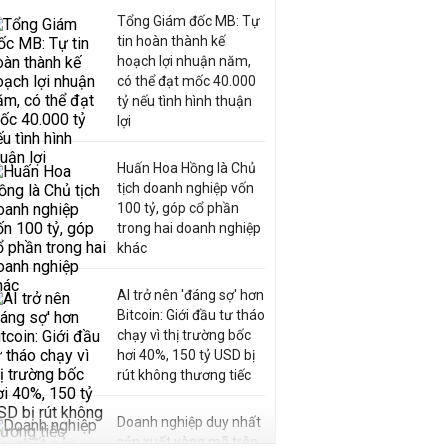
Tổng Giám đốc MB: Tự
tin hoàn thành kế
hoạch lợi nhuận năm,
có thể đạt mốc 40.000
tỷ nếu tình hình thuận
lợi
Huấn Hoa Hồng là Chủ
tịch doanh nghiệp vốn
100 tỷ, góp cổ phần
trong hai doanh nghiệp
khác
AI trở nên 'đáng sợ' hơn
Bitcoin: Giới đầu tư tháo
chạy vì thị trường bốc
hơi 40%, 150 tỷ USD bị
rút không thương tiếc
Doanh nghiệp duy nhất
sản xuất vàng mã trên