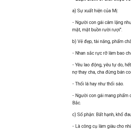
a) Sự xuất hiện của Mị:
- Người con gái câm lặng như 
mặt, mặt buồn rười rượi".
b) Vẻ đẹp, tài năng, phẩm chấ
- Nhan sắc rực rỡ làm bao ch
- Yêu lao động, yêu tự do, hế
nợ thay cha, cha đừng bán co
- Thổi lá hay như thổi sáo.
- Người con gái mang phẩm c
Bắc.
c) Số phận: Bất hạnh, khổ đau
- Là công cụ làm giàu cho nhà