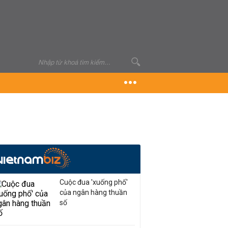
Cuộc đua 'xuống phố'
của ngân hàng thuần
số