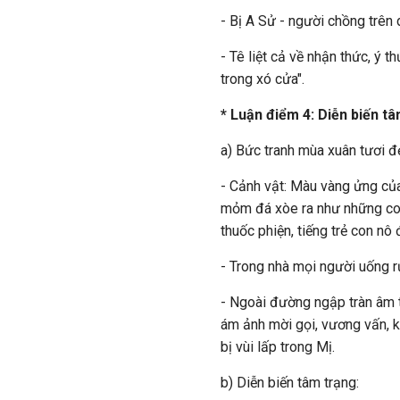
- Bị A Sử - người chồng trên 
- Tê liệt cả về nhận thức, ý t
trong xó cửa".
* Luận điểm 4: Diễn biến t
a) Bức tranh mùa xuân tươi đ
- Cảnh vật: Màu vàng ửng của
mỏm đá xòe ra như những co
thuốc phiện, tiếng trẻ con nô
- Trong nhà mọi người uống r
- Ngoài đường ngập tràn âm t
ám ảnh mời gọi, vương vấn, k
bị vùi lấp trong Mị.
b) Diễn biến tâm trạng: