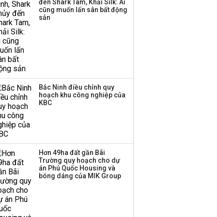
đến Shark Tam, Khải Silk: Ai
‘phất lên’ trong tháng 8,
cũng muốn lấn sân bất động
nhóm ngành nào có
sản
tiềm năng dẫn sóng?
Bắc Ninh điều chỉnh quy
hoạch khu công nghiệp của
KBC
Hơn 49ha đất gần Bãi
Trường quy hoạch cho dự
án Phú Quốc Housing và
bóng dáng của MIK Group