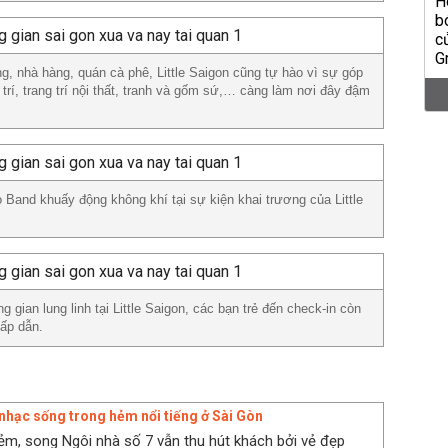
g, nhà hàng, quán cà phê, Little Saigon cũng tự hào vì sự góp
trí, trang trí nội thất, tranh và gốm sứ,… càng làm nơi đây đậm
Band khuấy động không khí tại sự kiện khai trương của Little
 gian lung linh tại Little Saigon, các bạn trẻ đến check-in còn
hấp dẫn.
nhạc sống trong hẻm nổi tiếng ở Sài Gòn
m, song Ngôi nhà số 7 vẫn thu hút khách bởi vẻ đẹp