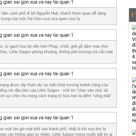
ay bên cạnh phố đi bộ Nguyễn Huệ, khách tham quan dễ dàng
ặc trưng của một Sài Gòn xưa vừa quen vừa lạ.
ỏ, từ gạch hoa lát nền thời Pháp, chiếc ghế gỗ đậm màu thời
 hòa, Little Saigon phóng khoáng, không phô trương mà vẫn toát
mạng được dịp tham dự sự kiện khai trương hoành tráng của
ếng nói đầu tiên của Little Saigon - một lời “chào sân nhà” đủ
với sự chỉn chu trong cách trang trí hứa hẹn là điểm “sống thật”
hư một làn gió mát thổi vào thành phố, nhất là khi mọi thứ bị
rọng vào không gian tự nhiên, Little Saigon mong muốn bất kỳ ai