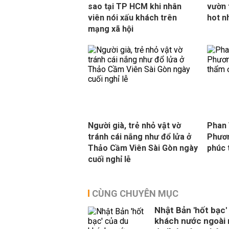
sao tại TP HCM khi nhân
vườn 
viên nói xấu khách trên
hot n
mạng xã hội
Người già, trẻ nhỏ vật vờ
Phan 
tránh cái nắng như đổ lửa ở
Phươn
Thảo Cầm Viên Sài Gòn ngày
phúc
cuối nghỉ lễ
CÙNG CHUYÊN MỤC
Nhật Bản 'hốt bạc'
khách nước ngoài