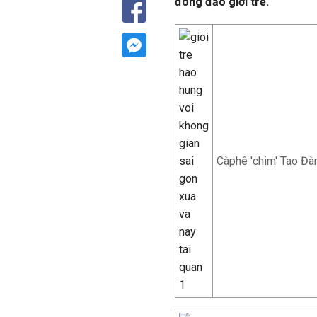
đông đảo giới trẻ.
Càphê 'chim' Tao Đàn