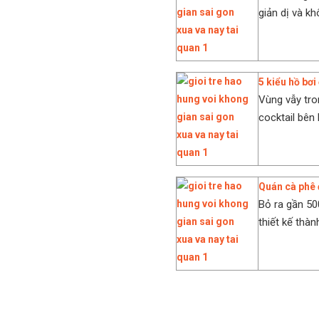
giản dị và khô
5 kiểu hồ bơ
Vùng vẫy tro
cocktail bên 
Quán cà phê 
Bỏ ra gần 50
thiết kế thàn