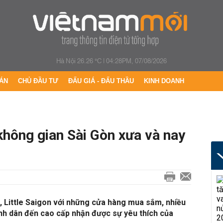
Hà Nội 26.26 °C
|
04:28PM, 07/08/2026
ÁN
CHỦ ĐẦU TƯ
ĐẤU GIÁ - ĐẤU THẦU
KINH DOANH
 không gian Sài Gòn xưa và nay
 Little Saigon với những cửa hàng mua sắm, nhiều
ình dân đến cao cấp nhận được sự yêu thích của