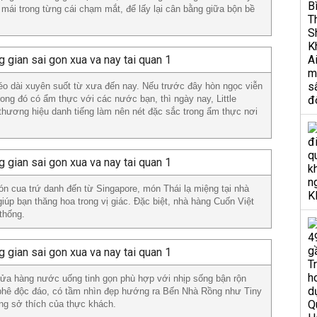
mái trong từng cái chạm mắt, để lấy lại cân bằng giữa bộn bề
o dài xuyên suốt từ xưa đến nay. Nếu trước đây hòn ngọc viễn
rong đó có ẩm thực với các nước bạn, thì ngày nay, Little
thương hiệu danh tiếng làm nên nét đặc sắc trong ẩm thực nơi
 cua trứ danh đến từ Singapore, món Thái lạ miệng tại nhà
úp bạn thăng hoa trong vị giác. Đặc biệt, nhà hàng Cuốn Việt
thống.
cửa hàng nước uống tinh gọn phù hợp với nhịp sống bận rộn
phê độc đáo, có tầm nhìn đẹp hướng ra Bến Nhà Rồng như Tiny
ng sở thích của thực khách.