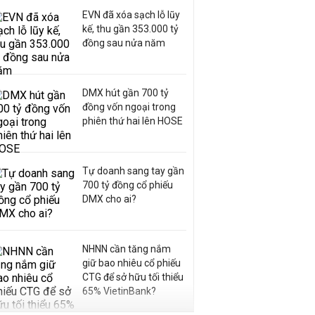
EVN đã xóa sạch lỗ lũy
kế, thu gần 353.000 tỷ
đồng sau nửa năm
DMX hút gần 700 tỷ
đồng vốn ngoại trong
phiên thứ hai lên HOSE
Tự doanh sang tay gần
700 tỷ đồng cổ phiếu
DMX cho ai?
NHNN cần tăng nắm
giữ bao nhiêu cổ phiếu
CTG để sở hữu tối thiểu
65% VietinBank?