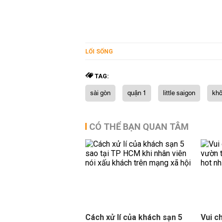
LỐI SỐNG
TAG:
sài gòn
quận 1
little saigon
khô
CÓ THỂ BẠN QUAN TÂM
Cách xử lí của khách sạn 5
Vui c