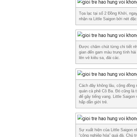
Tọa lạc tại số 2 Đồng Khởi, ng
nhận ra Little Saigon bởi nét đ
Được chăm chút từng chi tiết nh
gian đến gam màu trung tính hài
lên vẻ kiêu sa, đài các.
Cách đây không lâu, cộng đồng 
quán cà phê Cô Ba. Đó cũng là ti
để gây tiếng vang. Little Saigon 
hấp dẫn giới trẻ.
Sự xuất hiện của Little Saigon n
“công nghiệp hóa” quá đà. Chú t