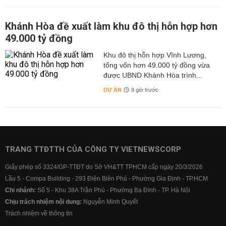
Khánh Hòa đề xuất làm khu đô thị hỗn hợp hơn
49.000 tỷ đồng
Khu đô thị hỗn hợp Vĩnh Lương,
tổng vốn hơn 49.000 tỷ đồng vừa
được UBND Khánh Hòa trình...
DỰ ÁN
9 giờ trước
TRANG TTĐTTH CỦA CÔNG TY VIETNEWSCORP
Giấy phép số 3324/GP-TTĐT do Sở VH&TT TPHCM cấp ngày 20/3/2026
Lầu 5 - Compa Building - 293 Điện Biên Phủ - Phường Gia Định - TP.HCM
Chi nhánh:
Số 5 - Khu 38A Trần Phú - Phường Ba Đình - TP. Hà Nội
Chịu trách nhiệm nội dung:
Nguyễn Minh Quyết
Trách nhiệm về thông tin