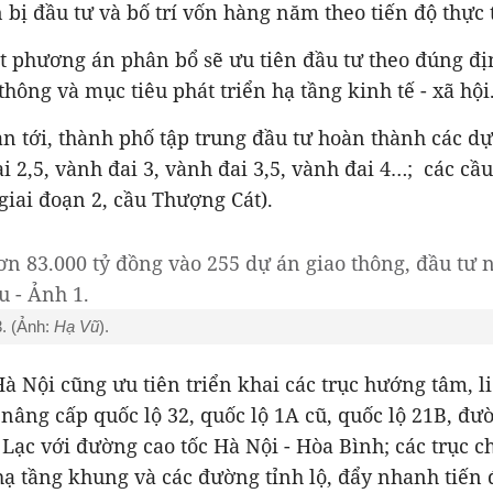
 bị đầu tư và bố trí vốn hàng năm theo tiến độ thực 
ết phương án phân bổ sẽ ưu tiên đầu tư theo đúng đ
thông và mục tiêu phát triển hạ tầng kinh tế - xã hội
ian tới, thành phố tập trung đầu tư hoàn thành các d
 2,5, vành đai 3, vành đai 3,5, vành đai 4…; các cầ
giai đoạn 2, cầu Thượng Cát).
. (Ảnh:
Hạ Vũ
).
à Nội cũng ưu tiên triển khai các trục hướng tâm, l
 nâng cấp quốc lộ 32, quốc lộ 1A cũ, quốc lộ 21B, đư
 Lạc với đường cao tốc Hà Nội - Hòa Bình; các trục c
hạ tầng khung và các đường tỉnh lộ, đẩy nhanh tiến 