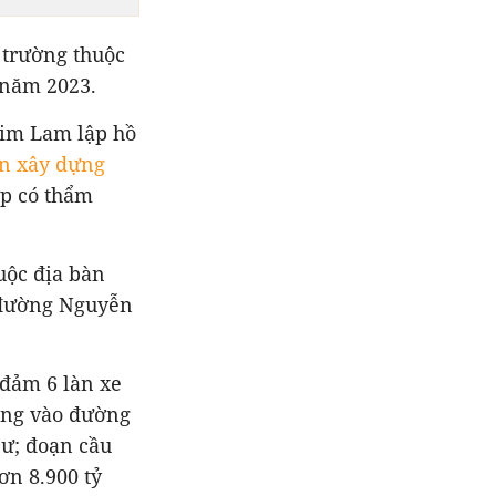
 trường thuộc
o năm 2023.
Him Lam lập hồ
án xây dựng
ấp có thẩm
uộc địa bàn
 đường Nguyễn
 đảm 6 làn xe
ẳng vào đường
Dư; đoạn cầu
ơn 8.900 tỷ