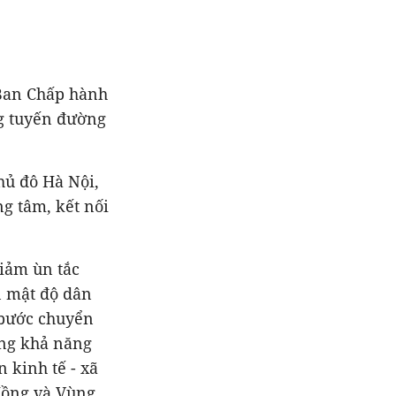
 Ban Chấp hành
ng tuyến đường
hủ đô Hà Nội,
ng tâm, kết nối
iảm ùn tắc
n mật độ dân
g bước chuyển
ờng khả năng
n kinh tế - xã
Hồng và Vùng