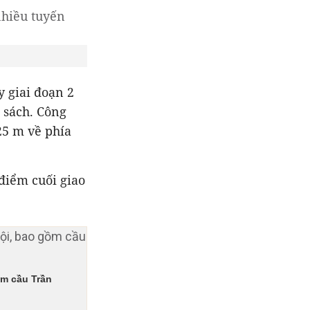
y giai đoạn 2
 sách. Công
25 m về phía
điểm cuối giao
ồm cầu Trần