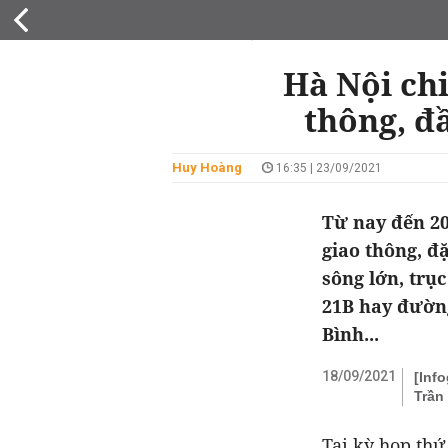
QUY HOẠCH
Hà Nội chi
thông, đ
Huy Hoàng
16:35 | 23/09/2021
Từ nay đến 20
giao thông, đ
sông lớn, trục
21B hay đường
Bình...
18/09/2021
[Inf
Trần
Tại kỳ họp thứ