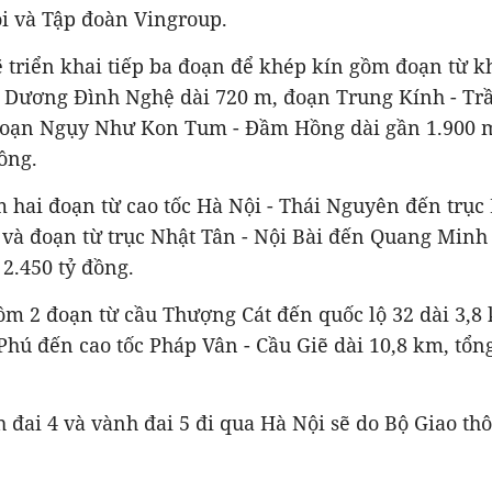
i và Tập đoàn Vingroup.
ẽ triển khai tiếp ba đoạn để khép kín gồm đoạn từ k
 Dương Đình Nghệ dài 720 m, đoạn Trung Kính - T
đoạn Ngụy Như Kon Tum - Đầm Hồng dài gần 1.900 m
đồng.
 hai đoạn từ cao tốc Hà Nội - Thái Nguyên đến trục 
 và đoạn từ trục Nhật Tân - Nội Bài đến Quang Minh
2.450 tỷ đồng.
ồm 2 đoạn từ cầu Thượng Cát đến quốc lộ 32 dài 3,8
Phú đến cao tốc Pháp Vân - Cầu Giẽ dài 10,8 km, tổn
 đai 4 và vành đai 5 đi qua Hà Nội sẽ do Bộ Giao thô