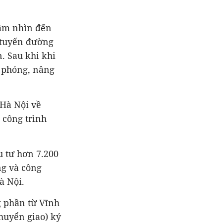
tầm nhìn đến
 tuyến đường
n. Sau khi khi
ệ phóng, nâng
 Hà Nội về
công trình
u tư hơn 7.200
ng và công
à Nội.
g phần từ Vĩnh
huyển giao) ký