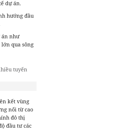
tế dự án.
ịnh hướng đầu
.
ự án như
u lớn qua sông
iên kết vùng
ờng nối từ cao
hính đô thị
độ đầu tư các