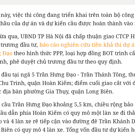
này, việc thi công đang triển khai trên toàn bộ công
 thầu của dự án và dự kiến cầu được hoàn thành và
vừa qua, UBND TP Hà Nội đã chấp thuận giao CTCP 
 trương đầu tư,
báo cáo nghiên cứu tiền khả thi dự 
g Đạo
theo hình thức PPP, loại hợp đồng BOT trình c
nh, phê duyệt chủ trương đầu tư theo quy định.
 đầu tại ngã 5 Trần Hưng Đạo - Trần Thánh Tông, th
hu Trinh, quận Hoàn Kiếm; điểm cuối giao cắt với
c địa bàn phường Gia Thụy, quận Long Biên.
i cầu Trần Hưng Đạo khoảng 5,5 km, chiều rộng bảo
 cầu dẫn phía Hoàn Kiếm có quy mô một làn xe đi th
 và 4 làn xe rẽ tiếp cận vào đường đê Trần Khánh 
Biên có quy mô 4 làn xe. Tổng vốn đầu tư dự kiến h