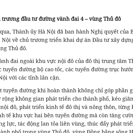
 trương đầu tư đường vành đai 4 – vùng Thủ đô
 qua, Thành ủy Hà Nội đã ban hành Nghị quyết của
 Nội về chủ trương triển khai dự án Đầu tư xây dự
ùng Thủ đô.
ành đai ngoài khu vực nội đô của đô thị trung tâm T
ác tuyến đường bộ cao tốc, các tuyến đường trục hướ
ội với các tỉnh lân cận.
ết tuyến đường khi hoàn thành không chỉ góp phần g
 rộng không gian phát triển cho thành phố, kéo giã
 nội đô, phát triển kinh tế đô thị và nông thôn, từn
inh tế khu vực hai bên tuyến đường mà còn tăng cư
ng lực, tác động lan tỏa liên vùng, thúc đẩy phát triể
 thành phố trong vùng Thủ đô, vùng Đồng bằng sông 