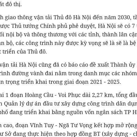
t đô thị.
h giao thông vận tải Thủ đô Hà Nội đến năm 2030, 
ược Thủ tướng Chính phủ phê duyệt, Hà Nội sẽ có 7
ối nội bộ và thông thương với các tỉnh, thành lân cậ
n bộ, các công trình này được kỳ vọng sẽ là sẽ là b
t triển của Thủ đô.
vận tải Hà Nội cũng đã có báo cáo đề xuất Thành ủy
rình đường vành đai nằm trong danh mục các nhóm 
n trọng triển khai trong giai đoạn 2021 - 2025.
ai 1 đoạn Hoàng Cầu - Voi Phục dài 2,27 km, tổng đầ
an Quản lý dự án đầu tư xây dựng công trình dân dụ
phố đang triển khai bằng nguồn vốn ngân sách TP H
ên cao, đoạn Vĩnh Tuy - Ngã Tư Vọng kết hợp mở rộn
ư Sở đang thực hiện theo hợp đồng BT (xây dựng - c