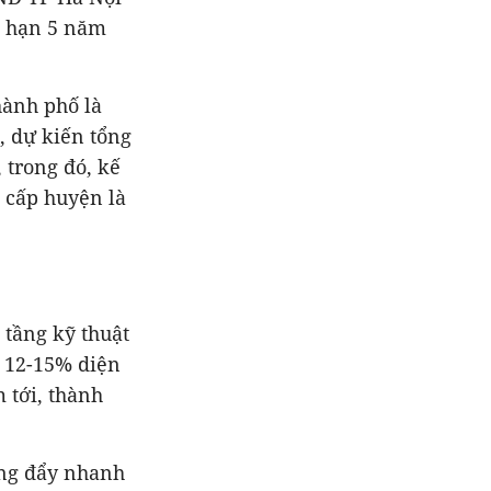
g hạn 5 năm
hành phố là
, dự kiến tổng
 trong đó, kế
à cấp huyện là
 tầng kỹ thuật
g 12-15% diện
 tới, thành
ang đẩy nhanh