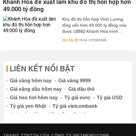
Khánh Hòa đề xuất làm khu đô thị hỗn hợp hơn
49.000 tỷ đồng
Khu đô thị hỗn hợp Vĩnh Lương,
tổng vốn hơn 49.000 tỷ đồng vừa
được UBND Khánh Hòa trình...
DỰ ÁN
15:04 | 07/08/2026
LIÊN KẾT NỔI BẬT
Giá vàng hôm nay
Giá vàng 9999
Giá xăng dầu hôm nay
Giá dầu thô
Giá heo hơi hôm nay
Tỷ giá euro
Tỷ giá USD
Tỷ giá yen Nhật
Tỷ giá vietcombank
Lịch cúp điện
Lãi suất ngân hàng
Lãi suất tiết kiệm
Lãi suất tiền gửi
Lãi suất ngân hàng Agribank
TRANG TTĐTTH CỦA CÔNG TY VIETNEWSCORP