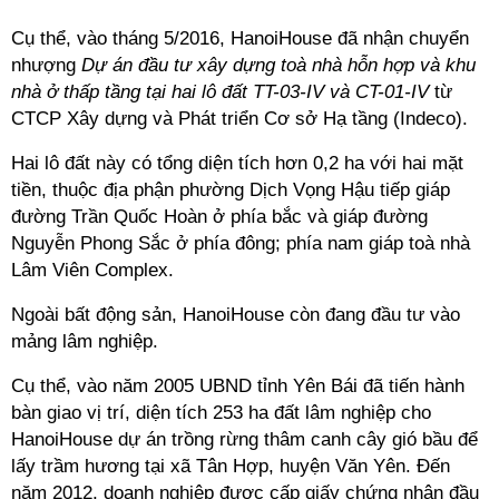
Cụ thể, vào tháng 5/2016, HanoiHouse đã nhận chuyển
nhượng
Dự án đầu tư xây dựng toà nhà hỗn hợp và khu
nhà ở thấp tầng tại hai lô đất TT-03-IV và CT-01-IV
từ
CTCP Xây dựng và Phát triển Cơ sở Hạ tầng (Indeco).
Hai lô đất này có tổng diện tích hơn 0,2 ha với hai mặt
tiền, thuộc địa phận phường Dịch Vọng Hậu tiếp giáp
đường Trần Quốc Hoàn ở phía bắc và giáp đường
Nguyễn Phong Sắc ở phía đông; phía nam giáp toà nhà
Lâm Viên Complex.
Ngoài bất động sản, HanoiHouse còn đang đầu tư vào
mảng lâm nghiệp.
Cụ thể, vào năm 2005 UBND tỉnh Yên Bái đã tiến hành
bàn giao vị trí, diện tích 253 ha đất lâm nghiệp cho
HanoiHouse dự án trồng rừng thâm canh cây gió bầu để
lấy trầm hương tại xã Tân Hợp, huyện Văn Yên. Đến
năm 2012, doanh nghiệp được cấp giấy chứng nhận đầu