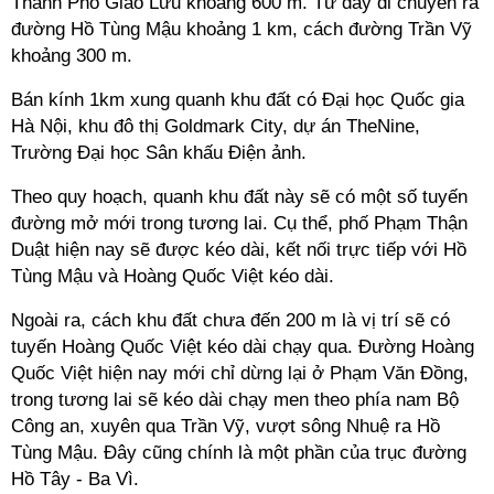
Thành Phố Giao Lưu khoảng 600 m. Từ đây di chuyển ra
đường Hồ Tùng Mậu khoảng 1 km, cách đường Trần Vỹ
khoảng 300 m.
Bán kính 1km xung quanh khu đất có Đại học Quốc gia
Hà Nội, khu đô thị Goldmark City, dự án TheNine,
Trường Đại học Sân khấu Điện ảnh.
Theo quy hoạch, quanh khu đất này sẽ có một số tuyến
đường mở mới trong tương lai. Cụ thể, phố Phạm Thận
Duật hiện nay sẽ được kéo dài, kết nối trực tiếp với Hồ
Tùng Mậu và Hoàng Quốc Việt kéo dài.
Ngoài ra, cách khu đất chưa đến 200 m là vị trí sẽ có
tuyến Hoàng Quốc Việt kéo dài chạy qua. Đường Hoàng
Quốc Việt hiện nay mới chỉ dừng lại ở Phạm Văn Đồng,
trong tương lai sẽ kéo dài chạy men theo phía nam Bộ
Công an, xuyên qua Trần Vỹ, vượt sông Nhuệ ra Hồ
Tùng Mậu. Đây cũng chính là một phần của trục đường
Hồ Tây - Ba Vì.