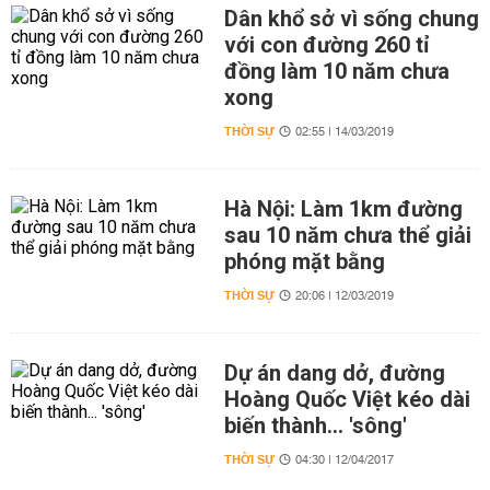
Dân khổ sở vì sống chung
với con đường 260 tỉ
đồng làm 10 năm chưa
xong
THỜI SỰ
02:55 | 14/03/2019
Hà Nội: Làm 1km đường
sau 10 năm chưa thể giải
phóng mặt bằng
THỜI SỰ
20:06 | 12/03/2019
Dự án dang dở, đường
Hoàng Quốc Việt kéo dài
biến thành... 'sông'
THỜI SỰ
04:30 | 12/04/2017