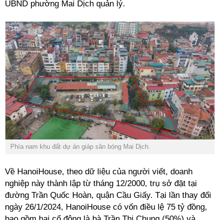
UBND phường Mai Dịch quản lý.
Phía nam khu đất dự án giáp sân bóng Mai Dịch.
Về HanoiHouse, theo dữ liệu của người viết, doanh
nghiệp này thành lập từ tháng 12/2000, trụ sở đặt tại
đường Trần Quốc Hoàn, quận Cầu Giấy. Tại lần thay đổi
ngày 26/1/2024, HanoiHouse có vốn điều lệ 75 tỷ đồng,
bao gồm hai cổ đông là bà Trần Thị Chung (50%) và