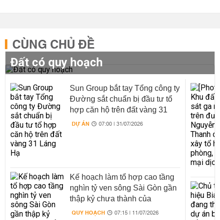
CÙNG CHỦ ĐỀ
Đất có quy hoạch
Sun Group bắt tay Tổng công ty
Đường sắt chuẩn bị đầu tư tổ
hợp căn hộ trên đất vàng 31
Láng Hạ
DỰ ÁN
07:00 | 31/07/2026
Kế hoạch làm tổ hợp cao tầng
nghìn tỷ ven sông Sài Gòn gần
thập kỷ chưa thành của
Bluemarq Group (DXG)
QUY HOẠCH
07:15 | 11/07/2026