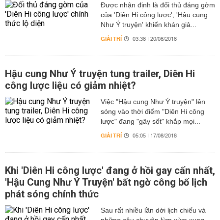
Được nhận định là đối thủ đáng gờm
của 'Diên Hi công lược', 'Hậu cung
Như Ý truyện' khiến khán giả...
GIẢI TRÍ
03:38 | 20/08/2018
Hậu cung Như Ý truyện tung trailer, Diên Hi
công lược liệu có giảm nhiệt?
Việc "Hậu cung Như Ý truyện" lên
sóng vào thời điểm "Diên Hi công
lược" đang "gây sốt" khắp mọi...
GIẢI TRÍ
05:05 | 17/08/2018
Khi 'Diên Hi công lược' đang ở hồi gay cấn nhất,
'Hậu Cung Như Ý Truyện' bất ngờ công bố lịch
phát sóng chính thức
Sau rất nhiều lần dời lịch chiếu và