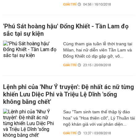
GIẢI TRÍ
04:56 | 16/10/2018
'Phú Sát hoàng hậu' Đổng Khiết - Tần Lam đọ
sắc tại sự kiện
Cùng tham gia tuần lễ thời trang tại
Milan, hai nữ diễn viên Tần Lam và
Đổng Khiết có dịp gặp gỡ, vô...
GIẢI TRÍ
23:15 | 20/09/2018
Lệnh phi của 'Như Ý truyện': Đệ nhất ác nữ từng
khiến Lưu Diệc Phi và Triệu Lệ Dĩnh 'sống
không bằng chết'
Sau "Tam sinh tam thế thập lý đào
hoa" và "Hoa thiên cốt", Lý Thuần tái
ngộ khán giả với vai phản diện...
GIẢI TRÍ
13:37 | 03/09/2018