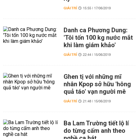
GIẢI TRÍ
15:55 | 17/06/2019
Danh ca Phương Dung:
'Tôi tốn 100 kg nước mắt
khi làm giám khảo'
GIẢI TRÍ
22:44 | 15/06/2019
Ghen tị với những mĩ
nhân Kpop sở hữu 'hông
quả táo' vạn người mê
GIẢI TRÍ
21:48 | 15/06/2019
Ba Lam Trường tiết lộ lí
do từng cấm anh theo
nghề ca hát