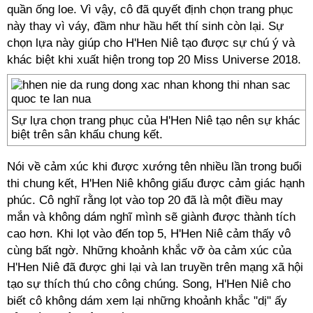
quần ống loe. Vì vậy, cô đã quyết định chọn trang phục
này thay vì váy, đầm như hầu hết thí sinh còn lại. Sự
chọn lựa này giúp cho H'Hen Niê tạo được sự chú ý và
khác biệt khi xuất hiện trong top 20 Miss Universe 2018.
Sự lựa chọn trang phục của H'Hen Niê tạo nên sự khác
biệt trên sân khấu chung kết.
Nói về cảm xúc khi được xướng tên nhiều lần trong buổi
thi chung kết, H'Hen Niê không giấu được cảm giác hạnh
phúc. Cô nghĩ rằng lọt vào top 20 đã là một điều may
mắn và không dám nghĩ mình sẽ giành được thành tích
cao hơn. Khi lọt vào đến top 5, H'Hen Niê cảm thấy vô
cùng bất ngờ. Những khoảnh khắc vỡ òa cảm xúc của
H'Hen Niê đã được ghi lại và lan truyền trên mạng xã hội
tạo sự thích thú cho công chúng. Song, H'Hen Niê cho
biết cô không dám xem lại những khoảnh khắc "dị" ấy