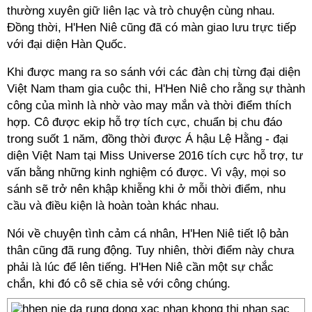
thường xuyên giữ liên lạc và trò chuyện cùng nhau.
Đồng thời, H'Hen Niê cũng đã có màn giao lưu trực tiếp
với đại diện Hàn Quốc.
Khi được mang ra so sánh với các đàn chị từng đại diện
Việt Nam tham gia cuộc thi, H'Hen Niê cho rằng sự thành
công của mình là nhờ vào may mắn và thời điểm thích
hợp. Cô được ekip hỗ trợ tích cực, chuẩn bị chu đáo
trong suốt 1 năm, đồng thời được Á hậu Lệ Hằng - đại
diện Việt Nam tại Miss Universe 2016 tích cực hỗ trợ, tư
vấn bằng những kinh nghiệm có được. Vì vậy, mọi so
sánh sẽ trở nên khập khiễng khi ở mỗi thời điểm, nhu
cầu và điều kiện là hoàn toàn khác nhau.
Nói về chuyện tình cảm cá nhân, H'Hen Niê tiết lộ bản
thân cũng đã rung động. Tuy nhiên, thời điểm này chưa
phải là lúc để lên tiếng. H'Hen Niê cần một sự chắc
chắn, khi đó cô sẽ chia sẻ với công chúng.