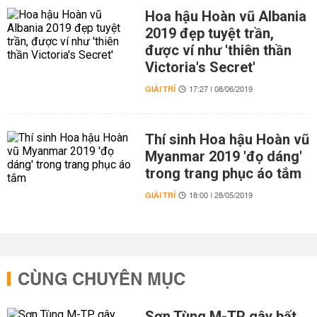
Hoa hậu Hoàn vũ Albania
2019 đẹp tuyệt trần,
được ví như 'thiên thần
Victoria's Secret'
GIẢI TRÍ
17:27 | 08/06/2019
Thí sinh Hoa hậu Hoàn vũ
Myanmar 2019 'đọ dáng'
trong trang phục áo tắm
GIẢI TRÍ
18:00 | 28/05/2019
CÙNG CHUYÊN MỤC
Sơn Tùng M-TP gây bất