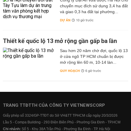
Công ty Đại An vừa được Hà Nội cho
chuyển mục đích sử dụng 3,4 ha đất
và giao 0,3 ha đất tại phường...
DỰ ÁN
10 giờ trước
Thiết kế quốc lộ 13 mở rộng gần gấp ba lần
Sau hơn 20 năm chờ đợi, quốc lộ 13
ở cửa ngõ TP HCM chuẩn bị được
mở rộng lên 60 m, 10-14 làn...
QUY HOẠCH
6 giờ trước
TRANG TTĐTTH CỦA CÔNG TY VIETNEWSCORP
Giấy phép số 3324/GP-TTĐT do Sở VH&TT TPHCM cấp ngày 20/3/2026
Lầu 5 - Compa Building - 293 Điện Biên Phủ - Phường Gia Định - TP.HCM
Chi nhánh:
Số 5 - Khu 38A Trần Phú - Phường Ba Đình - TP. Hà Nội