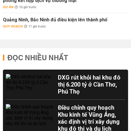
phòng kết hợp dịch vụ thương mại
DỰ ÁN
10 giờ trước
Quảng Ninh, Bắc Ninh đủ điều kiện lên thành phố
QUY HOẠCH
11 giờ trước
ĐỌC NHIỀU NHẤT
DXG rút khỏi hai khu đô
thị 6.200 tỷ ở Cần Thơ,
Phú Thọ
Điều chỉnh quy hoạch
Khu kinh tế Vũng Áng,
xác định vị trí xây dựng
khu đô thị và du lịch