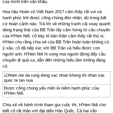
của mình trên sân khấu.
Hoa hậu Hoàn vũ Việt Nam 2017 cảm thấy rất vui và
hạnh phúc khi được công chúng đón nhận, dù trong bất
cứ hoàn cảnh nào. Trả lời về những tranh cãi xoay quanh
dòng trạng thái của BB Trần lấy cảm hứng từ câu chuyện
của H'Hen Niê, cô bày tỏ bản thân cảm thấy rất thú vị.
H'Hen cho rằng chia sẻ của BB Trần hoàn toàn không có
ý xấu, cô đã tiếp xúc với BB Trần và hiểu được con
người anh. H'Hen Niê hi vọng mọi người đừng đẩy câu
chuyện đi quá xa, dẫn đến những hiểu lầm không đáng
có.
Được công chúng yếu mến là niềm hạnh phúc của
H'Hen Niê.
Chia sẻ về hành trình tham gia cuộc thi, H'Hen Niê cho
biết cô rất thân với đại diện Hàn Quốc. Cả hai vẫn