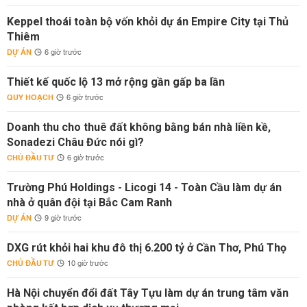
Keppel thoái toàn bộ vốn khỏi dự án Empire City tại Thủ
Thiêm
DỰ ÁN
6 giờ trước
Thiết kế quốc lộ 13 mở rộng gần gấp ba lần
QUY HOẠCH
6 giờ trước
Doanh thu cho thuê đất không bằng bán nhà liền kề,
Sonadezi Châu Đức nói gì?
CHỦ ĐẦU TƯ
6 giờ trước
Trường Phú Holdings - Licogi 14 - Toàn Cầu làm dự án
nhà ở quân đội tại Bắc Cam Ranh
DỰ ÁN
9 giờ trước
DXG rút khỏi hai khu đô thị 6.200 tỷ ở Cần Thơ, Phú Thọ
CHỦ ĐẦU TƯ
10 giờ trước
Hà Nội chuyển đổi đất Tây Tựu làm dự án trung tâm văn