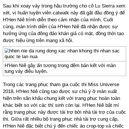
Sau khi xoay váy trong hậu trường cho cô Lu Sierra xem
xét, vị huấn luyện viên catwalk này đã gật đầu đồng ý để
H'Hen Niê trình diễn theo cảm nhận của mình. Cuối
cùng, màn trình diễn của H'Hen Niê đã nhận được sự
hưởng ứng của đông đảo khán giả có mặt, đồng thời tạo
được hiệu ứng trên mạng xã hội.
H'Hen Niê gây ấn tượng trong đêm bán kết với màn
tung váy điêu luyện.
Trong các trang phục tham gia cuộc thi Miss Universe
2018, H'Hen Niê cũng tạo được sự chú ý ở màn xuất
hiện trên sân khấu chung kết với trang phục hoàn toàn
khác biệt so với các thí sinh còn lại. H'Hen Niê bật mí
rằng trang phục này được tài trợ bởi nhà tài trợ của cuộc
thi. Giữa rất nhiều bộ trang phục nhà tài trợ cung cấp,
H'Hen Niê đặc biệt chú ý đến chiếc áo crop-top và chiếc