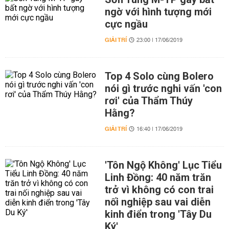
ngờ với hình tượng mới
cực ngầu
GIẢI TRÍ
23:00 | 17/06/2019
Top 4 Solo cùng Bolero
nói gì trước nghi vấn 'con
rơi' của Thẩm Thúy
Hằng?
GIẢI TRÍ
16:40 | 17/06/2019
'Tôn Ngộ Không' Lục Tiểu
Linh Đồng: 40 năm trăn
trở vì không có con trai
nối nghiệp sau vai diễn
kinh điển trong 'Tây Du
Ký'