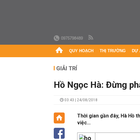
0975798489
QUY HOẠCH
THỊ TRƯỜNG
DỰ 
GIẢI TRÍ
Hồ Ngọc Hà: Đừng phát
03:43 | 24/08/2018
Thời gian gần đây, Hà Hồ t
việc...