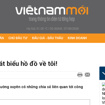
Hà Nội 31.05 °C
|
05:00AM, 07/08/2026
ÁN
CHỦ ĐẦU TƯ
ĐẤU GIÁ - ĐẤU THẦU
KINH DOANH
 biểu hồ đồ về tôi!
hường xuyên có những chia sẻ liên quan tới công