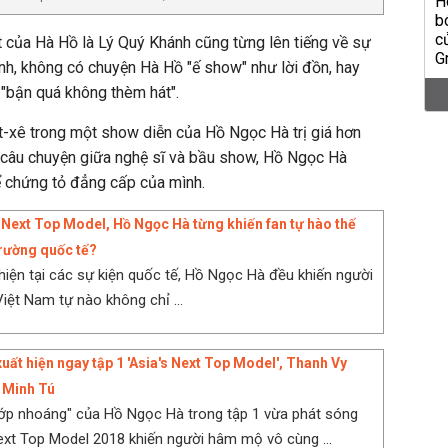
t của Hà Hồ là Lý Quý Khánh cũng từng lên tiếng về sự
ánh, không có chuyện Hà Hồ "ế show" như lời đồn, hay
 "bận quá không thèm hát".
cát-xê trong một show diễn của Hồ Ngọc Hà trị giá hơn
à câu chuyện giữa nghệ sĩ và bầu show, Hồ Ngọc Hà
 chứng tỏ đẳng cấp của mình.
 Next Top Model, Hồ Ngọc Hà từng khiến fan tự hào thế
trường quốc tế?
 hiện tại các sự kiện quốc tế, Hồ Ngọc Hà đều khiến người
iệt Nam tự nào không chỉ ...
uất hiện ngay tập 1 'Asia's Next Top Model', Thanh Vy
 Minh Tú
ớp nhoáng" của Hồ Ngọc Hà trong tập 1 vừa phát sóng
ext Top Model 2018 khiến người hâm mộ vô cùng ...