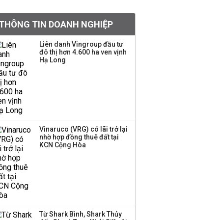
Việt Nam muốn phát
THÔNG TIN DOANH NGHIỆP
triển quỹ hưu trí: Từ tiết
kiệm gia đình thành
Liên danh Vingroup đầu tư
nguồn cấp vốn dài hạn
đô thị hơn 4.600 ha ven vịnh
và kinh nghiệm từ
Hạ Long
Malaysia
Quy mô quỹ PYN Elite
giảm hơn 2.100 tỷ đồng
sau tháng 7 ‘tồi tệ’
Vinaruco (VRG) có lãi trở lại
nhờ hợp đồng thuê đất tại
Iran xem xét cấm tàu
KCN Cộng Hòa
Mỹ qua eo biển
Hormuz, giá dầu bật
tăng trở lại
Thành viên HĐQT
VPBankS xin từ nhiệm
Từ Shark Bình, Shark Thủy