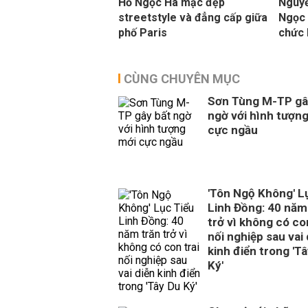
Hồ Ngọc Hà mặc đẹp
Nguyễ
streetstyle và đẳng cấp giữa
Ngọc 
phố Paris
chức 
CÙNG CHUYÊN MỤC
Sơn Tùng M-TP gâ
ngờ với hình tượn
cực ngầu
'Tôn Ngộ Không' L
Linh Đồng: 40 năm
trở vì không có con
nối nghiệp sau vai 
kinh điển trong 'T
Ký'