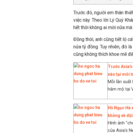
Trước đó, người em thân thiế
việc này. Theo lời Lý Quý Kh
hết thời không ai mời nữa mà
Đồng thời, anh cũng tiết lộ 
nửa tỷ đồng. Tuy nhiên, đó l
cũng không thích khoe mẽ để
Trước Asia's
nào tại môi 
Mỗi lần xuất
hâm mộ tại V
Hồ Ngọc Hà x
không về đội
Hình ảnh "ch
của Asia's N