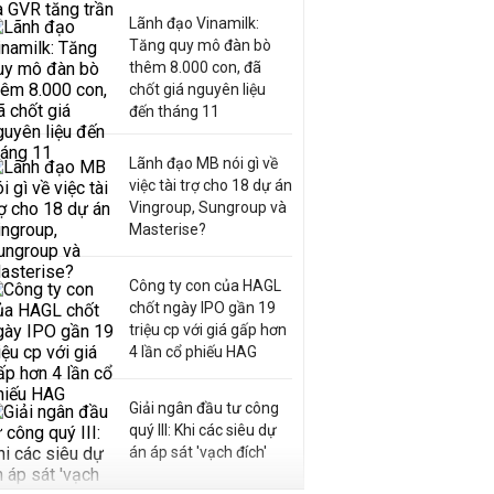
Lãnh đạo Vinamilk:
Tăng quy mô đàn bò
thêm 8.000 con, đã
chốt giá nguyên liệu
đến tháng 11
Lãnh đạo MB nói gì về
việc tài trợ cho 18 dự án
Vingroup, Sungroup và
Masterise?
Công ty con của HAGL
chốt ngày IPO gần 19
triệu cp với giá gấp hơn
4 lần cổ phiếu HAG
Giải ngân đầu tư công
quý III: Khi các siêu dự
án áp sát 'vạch đích'