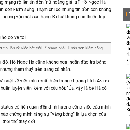
ng mạng rộ lên tin đồn "nữ hoàng giải trí" Hồ Ngọc Hà
 bán son kiếm sống. Thậm chí có những tin đồn còn khẳng
chỉ ngang với một sao hạng B chứ không còn thuộc top
 tin đồn về việc hết thời, ế show, phải đi bán son kiếm sống.
i đó, Hồ Ngọc Hà cũng không ngại ngần đáp trả bằng
hưng thâm thuý trên trang cá nhân.
ài viết về việc mình xuất hiện trong chương trình Asia's
 huấn luyện viên, kèm với câu hỏi: "Ủa, vậy là bé Hà có
2 status có liên quan đến định hướng công việc của mình
ần nào chứng minh rằng sự "vắng bóng" là lựa chọn của
 thời thế thay đổi.