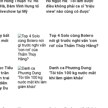
n Hồng Thuận 'rủ' Hồ
Hồ Ngọc Hà: 'Tôi làm được
Hà, Đàm Vĩnh Hưng tổ
điều không phải ca sĩ 'triệu
liveshow tại Mỹ
view' nào cũng có được'
y bất
Top 4 Solo cùng Bolero
g mới
nói gì trước nghi vấn 'con
rơi' của Thẩm Thúy Hằng?
ục Tiểu
Danh ca Phương Dung:
 trăn
'Tôi tốn 100 kg nước mắt
 trai
khi làm giám khảo'
diễn
ây Du