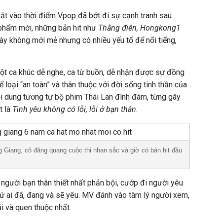
ắt vào thời điểm Vpop đã bớt đi sự cạnh tranh sau
 phẩm mới, những bản hit như
Thằng điên, Hongkong1
y không mới mẻ nhưng có nhiều yếu tố để nổi tiếng,
ột ca khúc dễ nghe, ca từ buồn, dễ nhận được sự đồng
ể loại “an toàn” và thân thuộc với đời sống tinh thần của
i dung tương tự bộ phim Thái Lan đình đám, từng gây
t là
Tình yêu không có lỗi, lỗi ở bạn thân
.
 Giang, cô đăng quang cuộc thi nhan sắc và giờ có bản hit đầu
 người bạn thân thiết nhất phản bội, cướp đi người yêu
cứ ai đã, đang và sẽ yêu. MV đánh vào tâm lý người xem,
i và quen thuộc nhất.