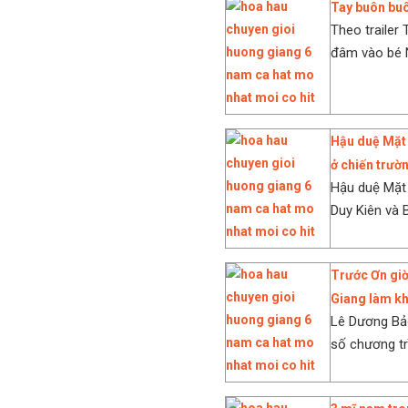
Tay buôn buô
Theo trailer 
đâm vào bé N
Hậu duệ Mặt 
ở chiến trườ
Hậu duệ Mặt 
Duy Kiên và 
Trước Ơn giờ
Giang làm kh
Lê Dương Bả
số chương tr