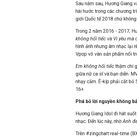
Sáu năm sau, Hương Giang vẫ
hài hước trong các chương t
giới Quốc tế 2018 chứ không
Trong 2 năm 2016 - 2017, H
không hối tiếc
và
Vì yêu mà 
hình ảnh nhưng âm nhạc lại n
Vpop vô vàn sản phẩm nổi trộ
Em không hối tiếc
thậm chí g
giữa nữ ca sĩ và bạn diễn. MV
nhạy cảm. Ê-kíp phải cắt bỏ
16+.
Phá bỏ lời nguyền không bả
Hương Giang Idol đi hát suốt
nhạc. Đến lúc này, nhờ
Anh đa
Trên #zingchart real-time (BX