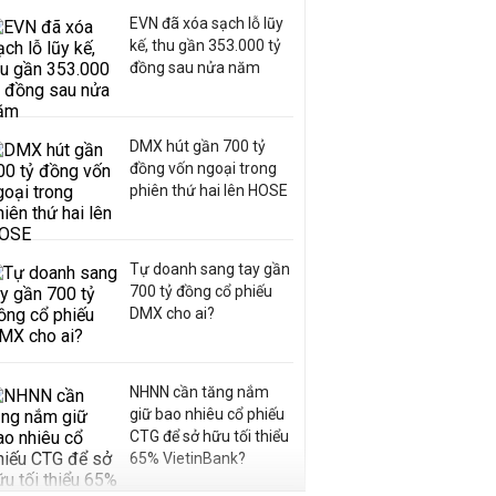
EVN đã xóa sạch lỗ lũy
kế, thu gần 353.000 tỷ
đồng sau nửa năm
DMX hút gần 700 tỷ
đồng vốn ngoại trong
phiên thứ hai lên HOSE
Tự doanh sang tay gần
700 tỷ đồng cổ phiếu
DMX cho ai?
NHNN cần tăng nắm
giữ bao nhiêu cổ phiếu
CTG để sở hữu tối thiểu
65% VietinBank?