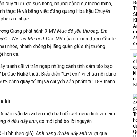
n duy trì được sức nóng, nhưng bằng sự thông minh,
rình thực tế và bằng việc đăng quang Hoa hậu Chuyển
 phải âm nhạc.
ương Giang phát hành 3 MV
Mùa để yêu thương, Em
cưới - We Get Married
. Các MV của cô luôn được đầu tư
hạt nhòa, nhanh chóng bị lãng quên giữa thị trường
i hơn cả.
ây tranh cãi vì tràn ngập những cảnh tình cảm táo bạo
 bị Cục Nghệ thuật Biểu diễn “tuýt còi” vì chứa nội dung
 50% cảnh quay tế nhị và chuyển sản phẩm từ 18+ thành
n hit
 6 năm vẫn là cái tên mờ nhạt nếu xét riêng lĩnh vực âm
ng ở đâu đấy anh
, cô mới phá bỏ lời nguyền.
H tính theo giờ),
Anh đang ở đâu đấy anh
vượt qua