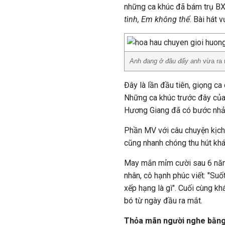
những ca khúc đã bám trụ BX
tình, Em không thể
. Bài hát 
Anh đang ở đâu đấy anh
vừa ra 
Đây là lần đầu tiên, giọng c
Những ca khúc trước đây của
Hương Giang đã có bước nhảy
Phần MV với câu chuyện kịch t
cũng nhanh chóng thu hút kh
May mắn mỉm cười sau 6 năm,
nhân, cô hạnh phúc viết: "Suố
xếp hạng là gì". Cuối cùng k
bó từ ngày đầu ra mắt.
Thỏa mãn người nghe bằng 