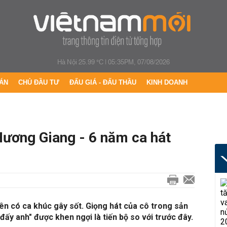
Hà Nội 25.99 °C
|
05:35PM, 07/08/2026
ÁN
CHỦ ĐẦU TƯ
ĐẤU GIÁ - ĐẤU THẦU
KINH DOANH
Hương Giang - 6 năm ca hát
iên có ca khúc gây sốt. Giọng hát của cô trong sản
ấy anh" được khen ngợi là tiến bộ so với trước đây.