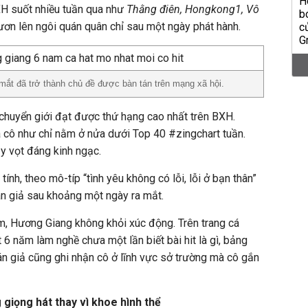
H suốt nhiều tuần qua như
Thằng điên, Hongkong1, Vô
vươn lên ngôi quán quân chỉ sau một ngày phát hành.
mắt đã trở thành chủ đề được bàn tán trên mạng xã hội.
a chuyển giới đạt được thứ hạng cao nhất trên BXH.
 cô như chỉ nằm ở nửa dưới Top 40 #zingchart tuần.
 vọt đáng kinh ngạc.
ính, theo mô-típ “tình yêu không có lỗi, lỗi ở bạn thân”
án giả sau khoảng một ngày ra mắt.
 Hương Giang không khỏi xúc động. Trên trang cá
t 6 năm làm nghề chưa một lần biết bài hit là gì, bảng
hán giả cũng ghi nhận cô ở lĩnh vực sở trường mà cô gắn
giọng hát thay vì khoe hình thể