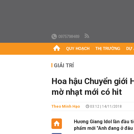
0975798489
QUY HOẠCH
THỊ TRƯỜNG
DỰ 
GIẢI TRÍ
Hoa hậu Chuyển giới 
mờ nhạt mới có hit
Theo Minh Hạo
03:12 | 14/11/2018
Hương Giang Idol lần đầu t
phẩm mới "Anh đang ở đâu đ