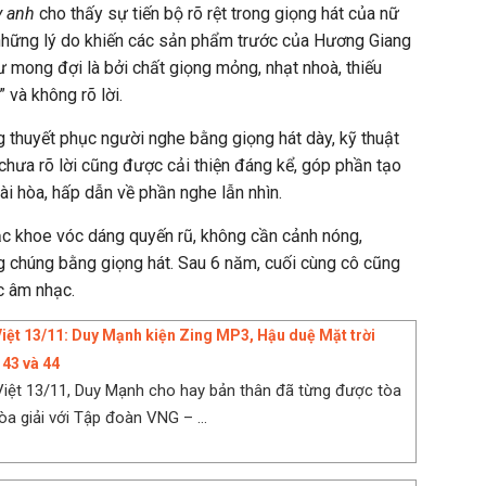
y anh
cho thấy sự tiến bộ rõ rệt trong giọng hát của nữ
 những lý do khiến các sản phẩm trước của Hương Giang
ư mong đợi là bởi chất giọng mỏng, nhạt nhoà, thiếu
 và không rõ lời.
 thuyết phục người nghe bằng giọng hát dày, kỹ thuật
hưa rõ lời cũng được cải thiện đáng kể, góp phần tạo
i hòa, hấp dẫn về phần nghe lẫn nhìn.
 khoe vóc dáng quyến rũ, không cần cảnh nóng,
 chúng bằng giọng hát. Sau 6 năm, cuối cùng cô cũng
c âm nhạc.
Việt 13/11: Duy Mạnh kiện Zing MP3, Hậu duệ Mặt trời
 43 và 44
Việt 13/11, Duy Mạnh cho hay bản thân đã từng được tòa
òa giải với Tập đoàn VNG – ...