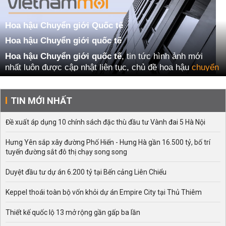
Hoa hậu Chuyển giới Quốc tế
Hoa hậu Chuyển giới quốc tế
Hoa hậu Chuyển giới quốc tế
, tin tức hình ảnh mới
nhất luôn được cập nhật liên tục, chủ đề hoa hậu
chuyển
giới
quốc tế mới nhất tại Việt Nam Mới
Xem thêm:
hoa hậu chuyển giới
TIN MỚI NHẤT
Đề xuất áp dụng 10 chính sách đặc thù đầu tư Vành đai 5 Hà Nội
Hưng Yên sắp xây đường Phố Hiến - Hưng Hà gần 16.500 tỷ, bố trí
tuyến đường sắt đô thị chạy song song
Duyệt đầu tư dự án 6.200 tỷ tại Bến cảng Liên Chiểu
Keppel thoái toàn bộ vốn khỏi dự án Empire City tại Thủ Thiêm
Thiết kế quốc lộ 13 mở rộng gần gấp ba lần