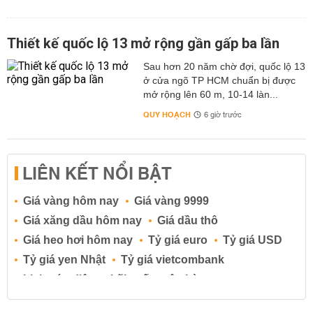
Thiết kế quốc lộ 13 mở rộng gần gấp ba lần
Sau hơn 20 năm chờ đợi, quốc lộ 13
ở cửa ngõ TP HCM chuẩn bị được
mở rộng lên 60 m, 10-14 làn...
QUY HOẠCH
6 giờ trước
LIÊN KẾT NỔI BẬT
Giá vàng hôm nay
Giá vàng 9999
Giá xăng dầu hôm nay
Giá dầu thô
Giá heo hơi hôm nay
Tỷ giá euro
Tỷ giá USD
Tỷ giá yen Nhật
Tỷ giá vietcombank
Lịch cúp điện
Lãi suất ngân hàng
Lãi suất tiết kiệm
Lãi suất tiền gửi