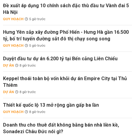
Đề xuất áp dụng 10 chính sách đặc thù đầu tư Vành đai 5
Hà Nội
QUY HOẠCH
5 giờ trước
Hưng Yên sắp xây đường Phố Hiến - Hưng Hà gần 16.500
tỷ, bố trí tuyến đường sắt đô thị chạy song song
QUY HOẠCH
5 giờ trước
Duyệt đầu tư dự án 6.200 tỷ tại Bến cảng Liên Chiểu
DỰ ÁN
8 giờ trước
Keppel thoái toàn bộ vốn khỏi dự án Empire City tại Thủ
Thiêm
DỰ ÁN
8 giờ trước
Thiết kế quốc lộ 13 mở rộng gần gấp ba lần
QUY HOẠCH
8 giờ trước
Doanh thu cho thuê đất không bằng bán nhà liền kề,
Sonadezi Châu Đức nói gì?