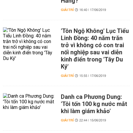
Hằng?
GIẢI TRÍ
16:40 | 17/06/2019
'Tôn Ngộ Không' Lục Tiểu
Linh Đồng: 40 năm trăn
trở vì không có con trai
nối nghiệp sau vai diễn
kinh điển trong 'Tây Du
Ký'
GIẢI TRÍ
15:55 | 17/06/2019
Danh ca Phương Dung:
'Tôi tốn 100 kg nước mắt
khi làm giám khảo'
GIẢI TRÍ
22:44 | 15/06/2019