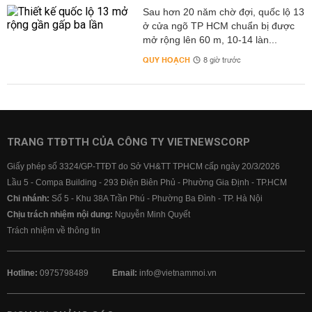
Sau hơn 20 năm chờ đợi, quốc lộ 13
ở cửa ngõ TP HCM chuẩn bị được
mở rộng lên 60 m, 10-14 làn...
QUY HOẠCH
8 giờ trước
TRANG TTĐTTH CỦA CÔNG TY VIETNEWSCORP
Giấy phép số 3324/GP-TTĐT do Sở VH&TT TPHCM cấp ngày 20/3/2026
Lầu 5 - Compa Building - 293 Điện Biên Phủ - Phường Gia Định - TP.HCM
Chi nhánh:
Số 5 - Khu 38A Trần Phú - Phường Ba Đình - TP. Hà Nội
Chịu trách nhiệm nội dung:
Nguyễn Minh Quyết
Trách nhiệm về thông tin
Hotline:
0975798489
Email:
info@vietnammoi.vn