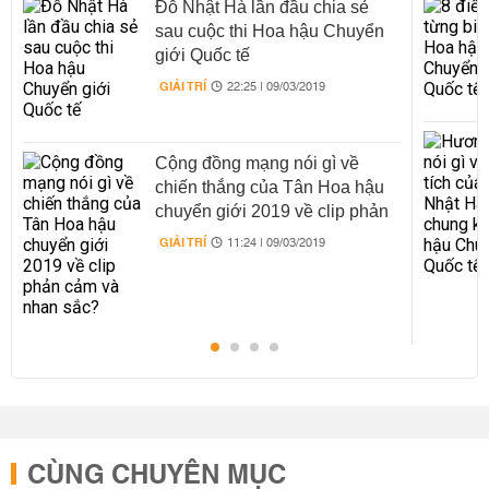
Đỗ Nhật Hà lần đầu chia sẻ
sau cuộc thi Hoa hậu Chuyển
giới Quốc tế
GIẢI TRÍ
22:25 | 09/03/2019
Cộng đồng mạng nói gì về
chiến thắng của Tân Hoa hậu
chuyển giới 2019 về clip phản
cảm và nhan sắc?
GIẢI TRÍ
11:24 | 09/03/2019
CÙNG CHUYÊN MỤC