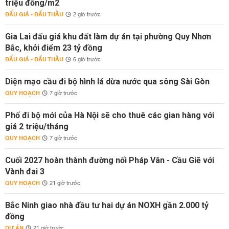
triệu đồng/m2
ĐẤU GIÁ - ĐẤU THẦU
2 giờ trước
Gia Lai đấu giá khu đất làm dự án tại phường Quy Nhơn
Bắc, khởi điểm 23 tỷ đồng
ĐẤU GIÁ - ĐẤU THẦU
6 giờ trước
Diện mạo cầu đi bộ hình lá dừa nước qua sông Sài Gòn
QUY HOẠCH
7 giờ trước
Phố đi bộ mới của Hà Nội sẽ cho thuê các gian hàng với
giá 2 triệu/tháng
QUY HOẠCH
7 giờ trước
Cuối 2027 hoàn thành đường nối Pháp Vân - Cầu Giẽ với
Vành đai 3
QUY HOẠCH
21 giờ trước
Bắc Ninh giao nhà đầu tư hai dự án NOXH gần 2.000 tỷ
đồng
DỰ ÁN
21 giờ trước