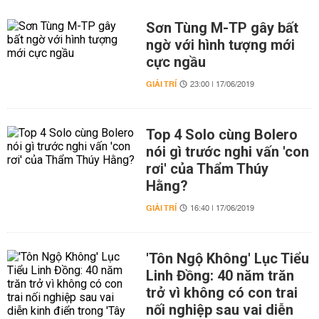
Sơn Tùng M-TP gây bất
ngờ với hình tượng mới
cực ngầu
GIẢI TRÍ
23:00 | 17/06/2019
Top 4 Solo cùng Bolero
nói gì trước nghi vấn 'con
rơi' của Thẩm Thúy
Hằng?
GIẢI TRÍ
16:40 | 17/06/2019
'Tôn Ngộ Không' Lục Tiểu
Linh Đồng: 40 năm trăn
trở vì không có con trai
nối nghiệp sau vai diễn