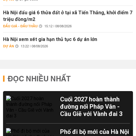
Hà Nội đấu giá 6 thửa đất ở tại xã Tiến Thắng, khởi điểm 7
triệu đồng/m2
ĐẤU GIÁ - ĐẤU THẦU
15:12 | 08/08/2026
Hà Nội xem xét gia hạn thủ tục 6 dự án lớn
DỰ ÁN
13:22 | 08/08/2026
ĐỌC NHIỀU NHẤT
Cuối 2027 hoàn thành
đường nối Pháp Vân -
Cầu Giẽ với Vành đai 3
Phố đi bộ mới của Hà Nội