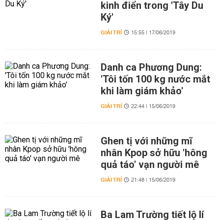
kinh điển trong 'Tây Du
Ký'
GIẢI TRÍ
15:55 | 17/06/2019
Danh ca Phương Dung:
'Tôi tốn 100 kg nước mắt
khi làm giám khảo'
GIẢI TRÍ
22:44 | 15/06/2019
Ghen tị với những mĩ
nhân Kpop sở hữu 'hông
quả táo' vạn người mê
GIẢI TRÍ
21:48 | 15/06/2019
Ba Lam Trường tiết lộ lí