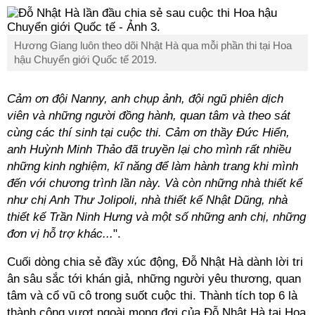
Hương Giang luôn theo dõi Nhật Hà qua mỗi phần thi tại Hoa
hậu Chuyển giới Quốc tế 2019.
Cảm ơn đội Nanny, anh chụp ảnh, đội ngũ phiên dịch
viên và những người đồng hành, quan tâm và theo sát
cùng các thí sinh tại cuộc thi. Cảm ơn thầy Đức Hiển,
anh Huỳnh Minh Thảo đã truyền lại cho mình rất nhiều
những kinh nghiệm, kĩ năng để làm hành trang khi mình
đến với chương trình lần này. Và còn những nhà thiết kế
như chị Anh Thư Jolipoli, nhà thiết kế Nhật Dũng, nhà
thiết kế Trần Ninh Hưng và một số những anh chị, những
đơn vị hỗ trợ khác...
".
Cuối dòng chia sẻ đầy xúc động, Đỗ Nhật Hà dành lời tri
ân sâu sắc tới khán giả, những người yêu thương, quan
tâm và cổ vũ cô trong suốt cuộc thi. Thành tích top 6 là
thành công vượt ngoài mong đợi của Đỗ Nhật Hà tại Hoa