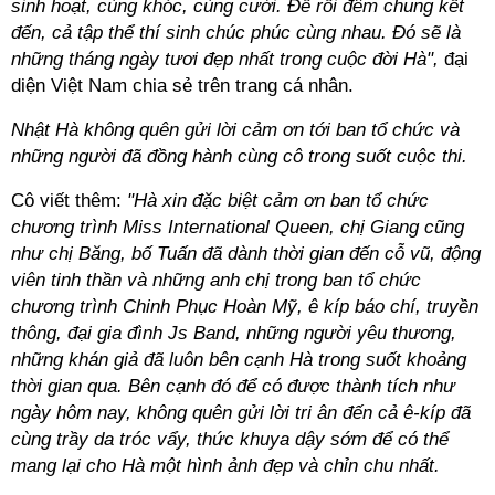
sinh hoạt, cùng khóc, cùng cười. Để rồi đêm chung kết
đến, cả tập thể thí sinh chúc phúc cùng nhau. Đó sẽ là
những tháng ngày tươi đẹp nhất trong cuộc đời Hà",
đại
diện Việt Nam chia sẻ trên trang cá nhân.
Nhật Hà không quên gửi lời cảm ơn tới ban tổ chức và
những người đã đồng hành cùng cô trong suốt cuộc thi.
Cô viết thêm:
"Hà xin đặc biệt cảm ơn ban tổ chức
chương trình Miss International Queen, chị Giang cũng
như chị Băng, bố Tuấn đã dành thời gian đến cỗ vũ, động
viên tinh thần và những anh chị trong ban tổ chức
chương trình Chinh Phục Hoàn Mỹ, ê kíp báo chí, truyền
thông, đại gia đình Js Band, những người yêu thương,
những khán giả đã luôn bên cạnh Hà trong suốt khoảng
thời gian qua. Bên cạnh đó để có được thành tích như
ngày hôm nay, không quên gửi lời tri ân đến cả ê-kíp đã
cùng trầy da tróc vẩy, thức khuya dậy sớm để có thể
mang lại cho Hà một hình ảnh đẹp và chỉn chu nhất.