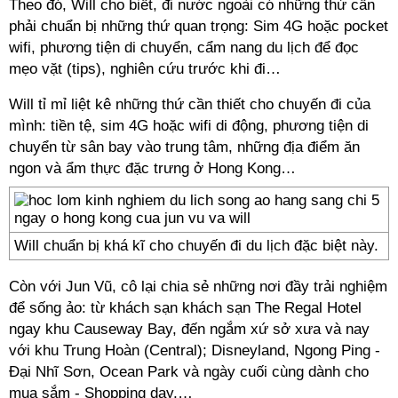
Theo đó, Will cho biết, đi nước ngoài có những thứ cần
phải chuẩn bị những thứ quan trọng: Sim 4G hoặc pocket
wifi, phương tiện di chuyển, cẩm nang du lịch để đọc
mẹo vặt (tips), nghiên cứu trước khi đi…
Will tỉ mỉ liệt kê những thứ cần thiết cho chuyến đi của
mình: tiền tệ, sim 4G hoặc wifi di động, phương tiện di
chuyển từ sân bay vào trung tâm, những địa điểm ăn
ngon và ẩm thực đặc trưng ở Hong Kong…
Will chuẩn bị khá kĩ cho chuyến đi du lịch đặc biệt này.
Còn với Jun Vũ, cô lại chia sẻ những nơi đầy trải nghiệm
để sống ảo: từ khách sạn khách sạn The Regal Hotel
ngay khu Causeway Bay, đến ngắm xứ sở xưa và nay
với khu Trung Hoàn (Central); Disneyland, Ngong Ping -
Đại Nhĩ Sơn, Ocean Park và ngày cuối cùng dành cho
mua sắm - Shopping day,…