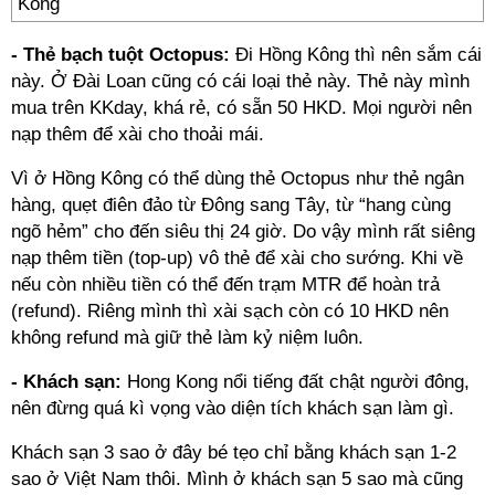
Kông
- Thẻ bạch tuột Octopus:
Đi Hồng Kông thì nên sắm cái
này. Ở Đài Loan cũng có cái loại thẻ này. Thẻ này mình
mua trên KKday, khá rẻ, có sẵn 50 HKD. Mọi người nên
nạp thêm để xài cho thoải mái.
Vì ở Hồng Kông có thể dùng thẻ Octopus như thẻ ngân
hàng, quẹt điên đảo từ Đông sang Tây, từ “hang cùng
ngõ hẻm” cho đến siêu thị 24 giờ. Do vậy mình rất siêng
nạp thêm tiền (top-up) vô thẻ để xài cho sướng. Khi về
nếu còn nhiều tiền có thể đến trạm MTR để hoàn trả
(refund). Riêng mình thì xài sạch còn có 10 HKD nên
không refund mà giữ thẻ làm kỷ niệm luôn.
- Khách sạn:
Hong Kong nổi tiếng đất chật người đông,
nên đừng quá kì vọng vào diện tích khách sạn làm gì.
Khách sạn 3 sao ở đây bé tẹo chỉ bằng khách sạn 1-2
sao ở Việt Nam thôi. Mình ở khách sạn 5 sao mà cũng