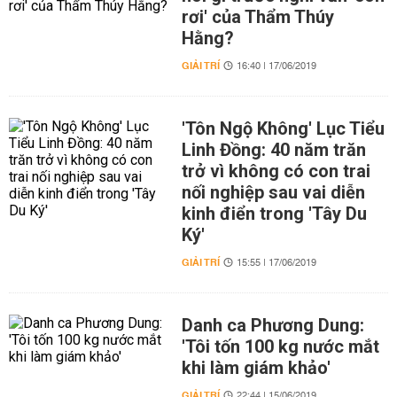
rơi' của Thẩm Thúy
Hằng?
GIẢI TRÍ
16:40 | 17/06/2019
'Tôn Ngộ Không' Lục Tiểu
Linh Đồng: 40 năm trăn
trở vì không có con trai
nối nghiệp sau vai diễn
kinh điển trong 'Tây Du
Ký'
GIẢI TRÍ
15:55 | 17/06/2019
Danh ca Phương Dung:
'Tôi tốn 100 kg nước mắt
khi làm giám khảo'
GIẢI TRÍ
22:44 | 15/06/2019