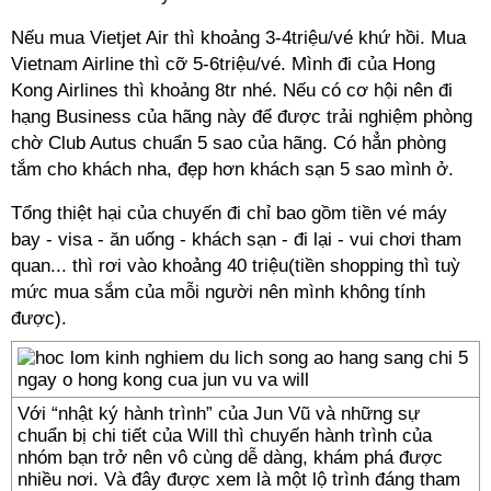
Nếu mua Vietjet Air thì khoảng 3-4triệu/vé khứ hồi. Mua
Vietnam Airline thì cỡ 5-6triệu/vé. Mình đi của Hong
Kong Airlines thì khoảng 8tr nhé. Nếu có cơ hội nên đi
hạng Business của hãng này để được trải nghiệm phòng
chờ Club Autus chuẩn 5 sao của hãng. Có hẳn phòng
tắm cho khách nha, đẹp hơn khách sạn 5 sao mình ở.
Tổng thiệt hại của chuyến đi chỉ bao gồm tiền vé máy
bay - visa - ăn uống - khách sạn - đi lại - vui chơi tham
quan... thì rơi vào khoảng 40 triệu(tiền shopping thì tuỳ
mức mua sắm của mỗi người nên mình không tính
được).
Với “nhật ký hành trình” của Jun Vũ và những sự
chuẩn bị chi tiết của Will thì chuyến hành trình của
nhóm bạn trở nên vô cùng dễ dàng, khám phá được
nhiều nơi. Và đây được xem là một lộ trình đáng tham