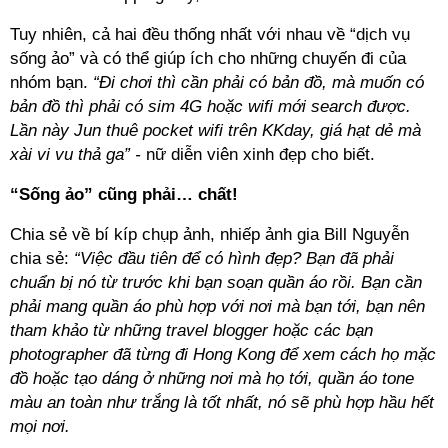
Tuy nhiên, cả hai đều thống nhất với nhau về “dịch vụ
sống ảo” và có thể giúp ích cho những chuyến đi của
nhóm bạn.
“Đi chơi thì cần phải có bản đồ, mà muốn có
bản đồ thì phải có sim 4G hoặc wifi mới search được.
Lần này Jun thuê pocket wifi trên KKday, giá hạt dẻ mà
xài vi vu thả ga” -
nữ diễn viên xinh đẹp cho biết.
“Sống ảo” cũng phải… chất!
Chia sẻ về bí kíp chụp ảnh, nhiếp ảnh gia Bill Nguyễn
chia sẻ:
“Việc đầu tiên để có hình đẹp? Bạn đã phải
chuẩn bị nó từ trước khi bạn soạn quần áo rồi. Bạn cần
phải mang quần áo phù hợp với nơi mà bạn tới, bạn nên
tham khảo từ những travel blogger hoặc các bạn
photographer đã từng đi Hong Kong để xem cách họ mặc
đồ hoặc tạo dáng ở những nơi mà họ tới, quần áo tone
màu an toàn như trắng là tốt nhất, nó sẽ phù hợp hầu hết
mọi nơi.