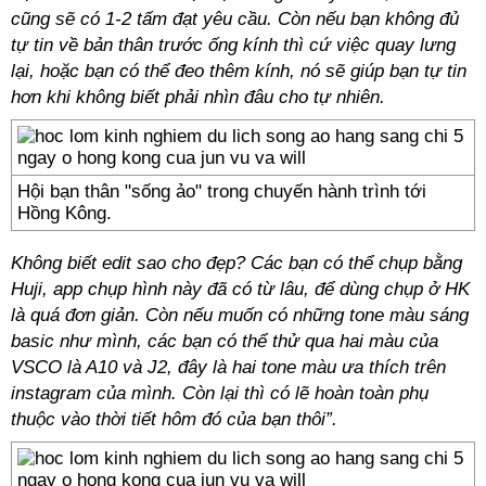
cũng sẽ có 1-2 tấm đạt yêu cầu. Còn nếu bạn không đủ
tự tin về bản thân trước ống kính thì cứ việc quay lưng
lại, hoặc bạn có thể đeo thêm kính, nó sẽ giúp bạn tự tin
hơn khi không biết phải nhìn đâu cho tự nhiên.
Hội bạn thân "sống ảo" trong chuyến hành trình tới
Hồng Kông.
Không biết edit sao cho đẹp? Các bạn có thể chụp bằng
Huji, app chụp hình này đã có từ lâu, để dùng chụp ở HK
là quá đơn giản. Còn nếu muốn có những tone màu sáng
basic như mình, các bạn có thể thử qua hai màu của
VSCO là A10 và J2, đây là hai tone màu ưa thích trên
instagram của mình. Còn lại thì có lẽ hoàn toàn phụ
thuộc vào thời tiết hôm đó của bạn thôi”.