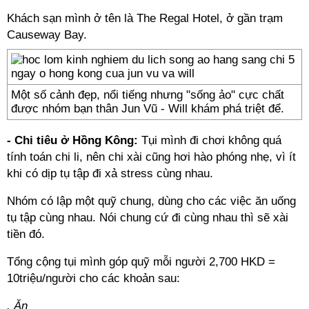
Khách sạn mình ở tên là The Regal Hotel, ở gần trạm
Causeway Bay.
Một số cảnh đẹp, nổi tiếng nhưng "sống ảo" cực chất
được nhóm bạn thân Jun Vũ - Will khám phá triệt để.
- Chi tiêu ở Hồng Kông:
Tụi mình đi chơi không quá
tính toán chi li, nên chi xài cũng hơi hào phóng nhẹ, vì ít
khi có dịp tụ tập đi xả stress cùng nhau.
Nhóm có lập một quỹ chung, dùng cho các việc ăn uống
tụ tập cùng nhau. Nói chung cứ đi cùng nhau thì sẽ xài
tiền đó.
Tổng cộng tụi mình góp quỹ mỗi người 2,700 HKD =
10triệu/người cho các khoản sau:
. Ăn