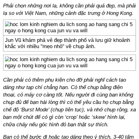
Phải chọn những nơi lạ, không cần phải quá đẹp, mà phải
lạ so với Việt Nam, những cảnh đặc trưng ở Hong Kong.
Jun Vũ khám phá vẻ đẹp thành phố và lưu giữ khoảnh
khắc với nhiều "mẹo nhỏ" về chụp ảnh.
Cần phải có thêm phụ kiện cho đỡ phải nghĩ cách tạo
dáng như tạp chí chẳng hạn. Có thể chụp bằng điện
thoại, có máy cơ càng tốt. Nếu người đi cùng bạn không
chụp đủ để bạn hài lòng thì có thể yêu cầu họ chụp bằng
chế độ ‘Burst Mode’ (chụp liên tục), và nhớ chụp rộng, xa
bạn một chút để có gì còn ‘crop’ hoặc ‘skew’ hình lại,
chữa cháy nếu góc hình đó bạn thật sự thích.
Bạn có thể bước đi hoặc tạo dáng theo ý thích, 3-40 tấm