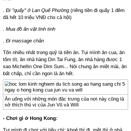
. Đi "quẩy" ở Lan Quế Phường
(riêng tiền đi quẩy 1 đêm
đã hết 10 triệu VNĐ cho cả hội)
. Mua đồ ăn vặt linh tinh
. Đi massage chân
Tốn nhiều nhất trong quỹ là tiền ăn. Tụi mình ăn cua, ăn
tôm tít, ăn nhà hàng Din Tai Fung, ăn nhà hàng được 1
sao Michellin One Dim Sum... Nói chung ăn miệt mài, ăn
bất chấp, chỉ cần ngon là ăn hết.
Ăn uống với những món đặc trưng của nơi này cũng là
sở thích thú vị của Jun Vũ và Will
- Chơi gì ở Hong Kong:
Tụi mình đi chơi với tiêu chí: khoẻ thì đi, mệt thì ở nhà.