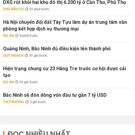
DXG rút khỏi hai khu đô thị 6.200 tỷ ở Cần Thơ, Phú Thọ
CHỦ ĐẦU TƯ
01 phút trước
Hà Nội chuyển đổi đất Tây Tựu làm dự án trung tâm văn
phòng kết hợp dịch vụ thương mại
DỰ ÁN
9 phút trước
Quảng Ninh, Bắc Ninh đủ điều kiện lên thành phố
QUY HOẠCH
01 giờ trước
Hiện trạng chung cư 23 Hàng Tre trước cơ hội được cải
tạo
DỰ ÁN
01 giờ trước
Bắc Ninh sẽ đón dòng vốn đầu tư gần 7 tỷ USD
THỊ TRƯỜNG
3 giờ trước
ĐỌC NHIỀU NHẤT