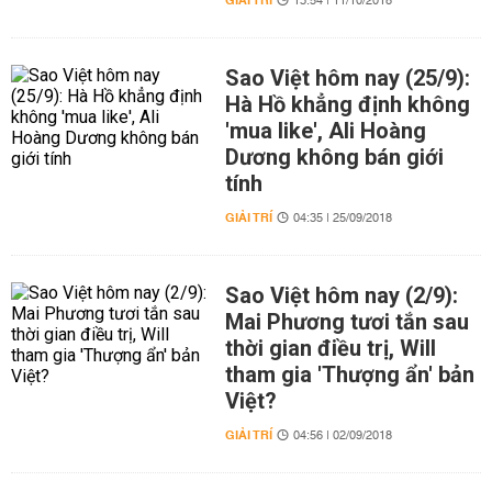
GIẢI TRÍ
13:54 | 11/10/2018
Sao Việt hôm nay (25/9):
Hà Hồ khẳng định không
'mua like', Ali Hoàng
Dương không bán giới
tính
GIẢI TRÍ
04:35 | 25/09/2018
Sao Việt hôm nay (2/9):
Mai Phương tươi tắn sau
thời gian điều trị, Will
tham gia 'Thượng ẩn' bản
Việt?
GIẢI TRÍ
04:56 | 02/09/2018