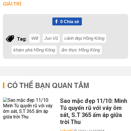
GIẢI TRÍ
0
Chia sẻ
Will
Jun Vũ
cảnh đẹp Hồng Kông
Tag:
khám phá Hồng Kông
ẩm thực Hồng Kông
CÓ THỂ BẠN QUAN TÂM
Sao mặc đẹp 11/10: Minh
Tú quyến rũ với váy ôm
sát, S.T 365 ấm áp giữa
trời Thu