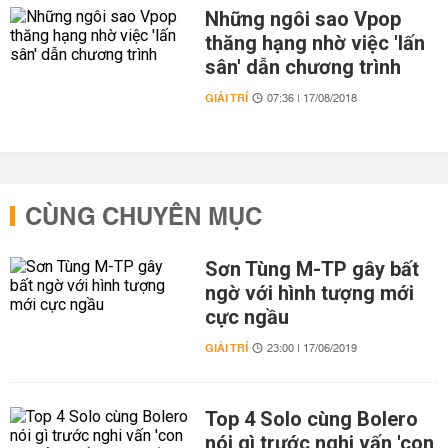
Những ngôi sao Vpop
thăng hạng nhờ việc 'lấn
sân' dẫn chương trình
GIẢI TRÍ
07:36 | 17/08/2018
CÙNG CHUYÊN MỤC
Sơn Tùng M-TP gây bất
ngờ với hình tượng mới
cực ngầu
GIẢI TRÍ
23:00 | 17/06/2019
Top 4 Solo cùng Bolero
nói gì trước nghi vấn 'con