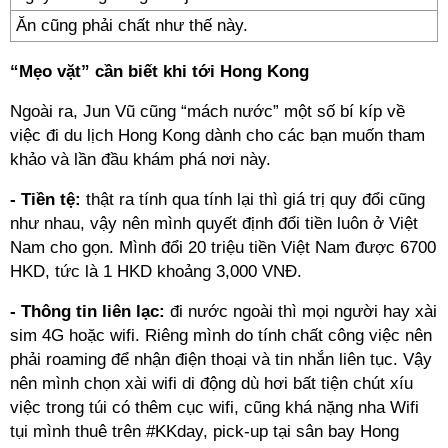
Ăn cũng phải chất như thế này.
“Mẹo vặt” cần biết khi tới Hong Kong
Ngoài ra, Jun Vũ cũng “mách nước” một số bí kíp về
việc đi du lịch Hong Kong dành cho các bạn muốn tham
khảo và lần đầu khám phá nơi này.
- Tiền tệ:
thật ra tính qua tính lại thì giá trị quy đổi cũng
như nhau, vậy nên mình quyết định đổi tiền luôn ở Việt
Nam cho gọn. Mình đổi 20 triệu tiền Việt Nam được 6700
HKD, tức là 1 HKD khoảng 3,000 VNĐ.
- Thông tin liên lạc:
đi nước ngoài thì mọi người hay xài
sim 4G hoặc wifi. Riêng mình do tính chất công việc nên
phải roaming để nhận điện thoại và tin nhắn liên tục. Vậy
nên mình chọn xài wifi di động dù hơi bất tiện chút xíu
việc trong túi có thêm cục wifi, cũng khá nặng nha Wifi
tụi mình thuê trên #KKday, pick-up tại sân bay Hong