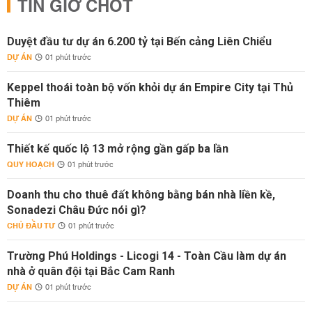
TIN GIỜ CHÓT
Duyệt đầu tư dự án 6.200 tỷ tại Bến cảng Liên Chiểu
DỰ ÁN
01 phút trước
Keppel thoái toàn bộ vốn khỏi dự án Empire City tại Thủ
Thiêm
DỰ ÁN
01 phút trước
Thiết kế quốc lộ 13 mở rộng gần gấp ba lần
QUY HOẠCH
01 phút trước
Doanh thu cho thuê đất không bằng bán nhà liền kề,
Sonadezi Châu Đức nói gì?
CHỦ ĐẦU TƯ
01 phút trước
Trường Phú Holdings - Licogi 14 - Toàn Cầu làm dự án
nhà ở quân đội tại Bắc Cam Ranh
DỰ ÁN
01 phút trước