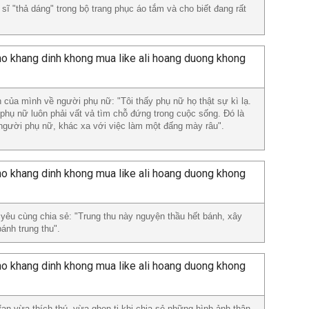
sĩ "thả dáng" trong bộ trang phục áo tắm và cho biết đang rất
 của mình về người phụ nữ: "Tôi thấy phụ nữ họ thật sự kì lạ.
 phụ nữ luôn phải vất vả tìm chỗ đứng trong cuộc sống. Đó là
 người phụ nữ, khác xa với việc làm một đấng mày râu".
yêu cùng chia sẻ: "Trung thu này nguyện thầu hết bánh, xây
bánh trung thu".
an vừa thích thú, vừa ghen tị khi chia sẻ những hình ảnh thân