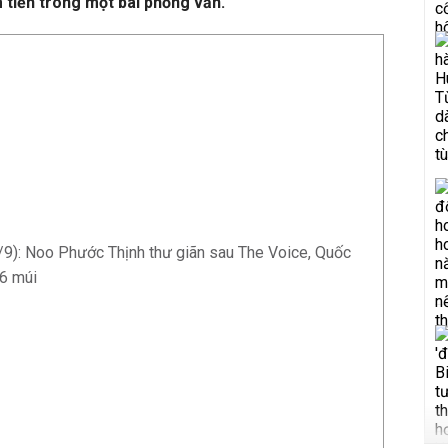
m tiền trong một bài phỏng vấn.
/9): Noo Phước Thịnh thư giãn sau The Voice, Quốc
6 múi