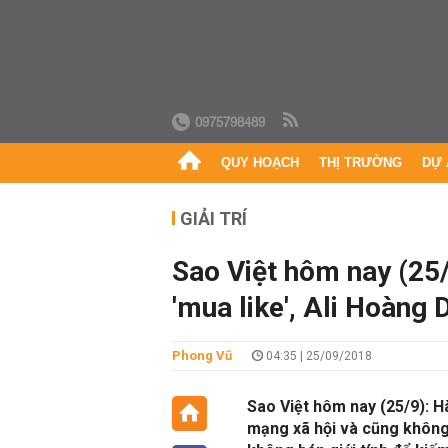
0975798489
QUY HOẠCH
THỊ TRƯỜNG
DỰ 
GIẢI TRÍ
Sao Việt hôm nay (25
'mua like', Ali Hoàng 
Phong Vũ
04:35 | 25/09/2018
Sao Việt hôm nay (25/9): H
mạng xã hội và cũng không 