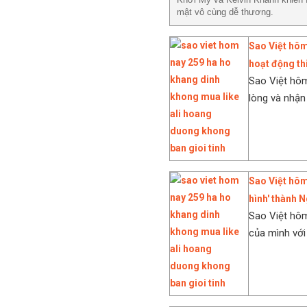
mật vô cùng dễ thương.
Sao Việt hôm 
hoạt động th
Sao Việt hôm
lòng và nhận 
Sao Việt hôm
hình' thành 
Sao Việt hôm
của mình với 