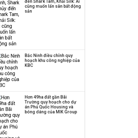
đến Shark Tam, Khải Silk: Ai
cũng muốn lấn sân bất động
Thị trường thường
sản
‘phất lên’ trong tháng 8,
nhóm ngành nào có
tiềm năng dẫn sóng?
Bắc Ninh điều chỉnh quy
hoạch khu công nghiệp của
KBC
Hơn 49ha đất gần Bãi
Trường quy hoạch cho dự
án Phú Quốc Housing và
bóng dáng của MIK Group