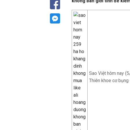
không bán giới tính để kiế
Sao Việt hôm nay (5
Thiên khoe cơ bụng 