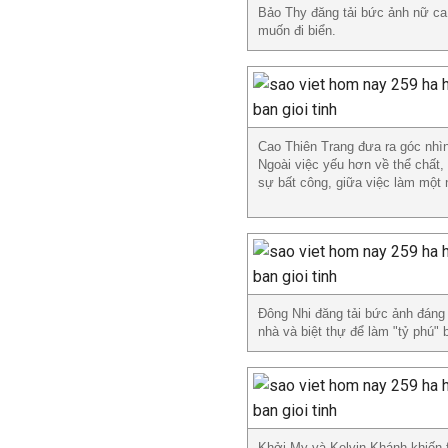
Bảo Thy đăng tải bức ảnh nữ ca 
muốn đi biển.
Cao Thiên Trang đưa ra góc nhìn
Ngoài việc yếu hơn về thể chất,
sự bất công, giữa việc làm một
Đông Nhi đăng tải bức ảnh đáng 
nhà và biệt thự để làm "tỷ phú" 
Khởi My và Kelvin Khánh khiến f