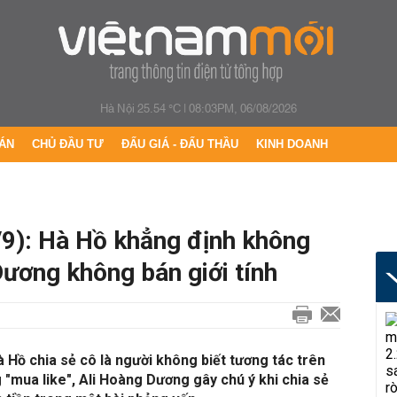
Hà Nội 25.54 °C
|
08:03PM, 06/08/2026
ÁN
CHỦ ĐẦU TƯ
ĐẤU GIÁ - ĐẤU THẦU
KINH DOANH
/9): Hà Hồ khẳng định không
Dương không bán giới tính
à Hồ chia sẻ cô là người không biết tương tác trên
"mua like", Ali Hoàng Dương gây chú ý khi chia sẻ