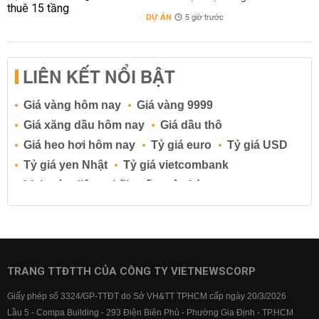
DỰ ÁN
5 giờ trước
LIÊN KẾT NỔI BẬT
Giá vàng hôm nay
Giá vàng 9999
Giá xăng dầu hôm nay
Giá dầu thô
Giá heo hơi hôm nay
Tỷ giá euro
Tỷ giá USD
Tỷ giá yen Nhật
Tỷ giá vietcombank
Lịch cúp điện
Lãi suất ngân hàng
Lãi suất tiết kiệm
Lãi suất tiền gửi
Lãi suất ngân hàng Agribank
Lãi suất ngân hàng Sacombank
Lãi suất ngân hàng BIDV
TRANG TTĐTTH CỦA CÔNG TY VIETNEWSCORP
Lãi suất ngân hàng Vietinbank
Giấy phép số 3324/GP-TTĐT do Sở VH&TT TPHCM cấp ngày 20/3/2026
Lãi suất ngân hàng Vietcombank
Lầu 5 - Compa Building - 293 Điện Biên Phủ - Phường Gia Định - TP.HCM