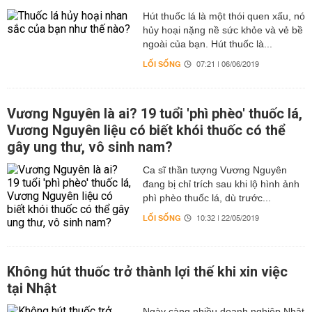
Hút thuốc lá là một thói quen xấu, nó
hủy hoại nặng nề sức khỏe và vẻ bề
ngoài của bạn. Hút thuốc là...
LỐI SỐNG
07:21 | 06/06/2019
Vương Nguyên là ai? 19 tuổi 'phì phèo' thuốc lá,
Vương Nguyên liệu có biết khói thuốc có thể
gây ung thư, vô sinh nam?
Ca sĩ thần tượng Vương Nguyên
đang bị chỉ trích sau khi lộ hình ảnh
phì phèo thuốc lá, dù trước...
LỐI SỐNG
10:32 | 22/05/2019
Không hút thuốc trở thành lợi thế khi xin việc
tại Nhật
Ngày càng nhiều doanh nghiệp Nhật